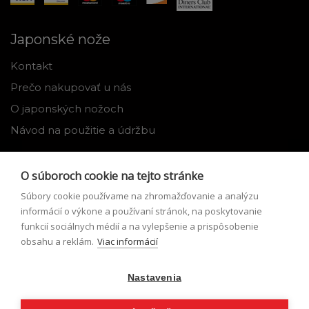
Japonské nože
Kontakt
Prečo nakupovať u nás
O japonských nožoch
Návod na použitie a údržbu
Nástroje
O súboroch cookie na tejto stránke
Registrácia
Súbory cookie používame na zhromažďovanie a analýzu
Môj profil
informácií o výkone a používaní stránok, na poskytovanie
funkcií sociálnych médií a na vylepšenie a prispôsobenie
Zabudnuté heslo
obsahu a reklám.
Viac informácií
Odstúpenie od zmluvy
Nastavenia
Podmienky odstúpenia od zmluvy
Formulár pre odstúpenie od zmluvy