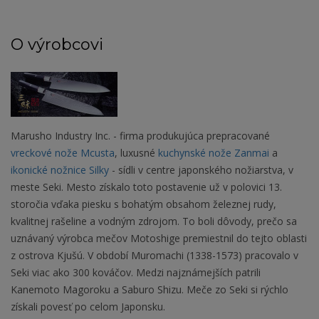
O výrobcovi
Marusho Industry Inc. - firma produkujúca prepracované
vreckové nože Mcusta
, luxusné
kuchynské nože Zanmai
a
ikonické nožnice Silky
- sídli v centre japonského nožiarstva, v
meste Seki. Mesto získalo toto postavenie už v polovici 13.
storočia vďaka piesku s bohatým obsahom železnej rudy,
kvalitnej rašeline a vodným zdrojom. To boli dôvody, prečo sa
uznávaný výrobca mečov Motoshige premiestnil do tejto oblasti
z ostrova Kjušú. V období Muromachi (1338-1573) pracovalo v
Seki viac ako 300 kováčov. Medzi najznámejších patrili
Kanemoto Magoroku a Saburo Shizu. Meče zo Seki si rýchlo
získali povesť po celom Japonsku.