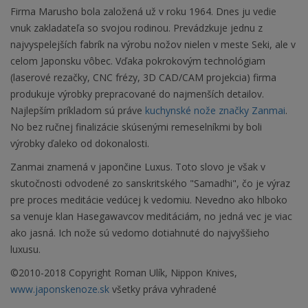
Firma Marusho bola založená už v roku 1964. Dnes ju vedie
vnuk zakladateľa so svojou rodinou. Prevádzkuje jednu z
najvyspelejších fabrík na výrobu nožov nielen v meste Seki, ale v
celom Japonsku vôbec. Vďaka pokrokovým technológiam
(laserové rezačky, CNC frézy, 3D CAD/CAM projekcia) firma
produkuje výrobky prepracované do najmenších detailov.
Najlepším príkladom sú práve
kuchynské nože značky Zanmai
.
No bez ručnej finalizácie skúsenými remeselníkmi by boli
výrobky ďaleko od dokonalosti.
Zanmai znamená v japončine Luxus. Toto slovo je však v
skutočnosti odvodené zo sanskritského "Samadhi", čo je výraz
pre proces meditácie vedúcej k vedomiu. Nevedno ako hlboko
sa venuje klan Hasegawavcov meditáciám, no jedná vec je viac
ako jasná. Ich nože sú vedomo dotiahnuté do najvyššieho
luxusu.
©2010-2018 Copyright Roman Ulík, Nippon Knives,
www.japonskenoze.sk
všetky práva vyhradené