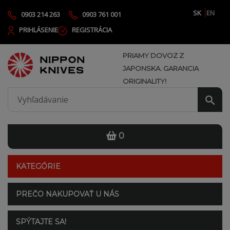
SK
EN
0903 214 263
0903 761 001
PRIHLÁSENIE
REGISTRÁCIA
PRIAMY DOVOZ Z
JAPONSKA. GARANCIA
ORIGINALITY!
0
KATEGÓRIE
PREČO NAKUPOVAŤ U NÁS
SPÝTAJTE SA!