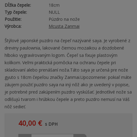
Dĺžka čepele:
18cm
Typ čepele:
NULL
Použitie:
Púzdro na nože
Výrobca:
Mcusta Zanmai
Štýlové japonské puzdro na čepeľ nazývané saya. Je vyrobené z
dreviny paulownia, lakované čiernou mozaikou a dozdobené
hlboko vygravírovaným logom. Čepeľ sa fixuje plastovým
kolíkom. Veľmi praktická pomôcka na ochranu čepele pri
skladovaní alebo prenášaní noža.Táto saya je určená pre nože
gyuto s 18cm čepeľou značky Zanmai.Upozornenie: pokiaľ máte
záujem použiť puzdro saya na iný nôž ako je uvedený v popise,
je potrebné pred zakúpením puzdro vyskúšať. Jednotlivé nože sa
odlišujú tvarom i hrúbkou čepele a preto puzdro nemusí na Váš
nôž sedieť.
40,00 €
s DPH