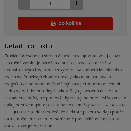
-
+
do košíka
Detail produktu
Tradičné drevené puzdra na čepele sa v Japonsku volajú saya.
Ich ručná výroba je náročná a preto je saya takmer vždy
nedostatkovým tovarom. Ich výrobou sa zaoberá len niekoľko
majstrov. Používajú vhodné dreviny ako napr. paulownia,
magnólia alebo bambus. Dodávajú sa v prírodnom prevedení,
alebo s použitím prírodných lakov. Saya je vhodná nielen na
uskladnenie noža, ale predovšetkým na jeho premiestňovanie. V
našej ponuke nájdete puzdra na nože značky MCUSTA ZANMAI
a TOJITO DP. Je dosť možné, že niektoré puzdra sa dajú použiť i
na iné nože. Preto Vám odporúčame pred zakúpením puzdra,
konzultovať jeho použitie.