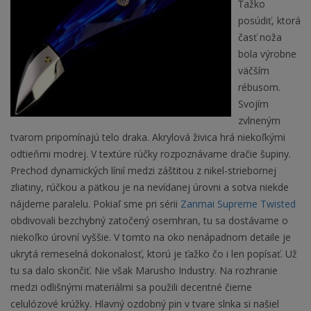
Ťažko
posúdiť, ktorá
časť noža
bola výrobne
väčším
rébusom.
Svojím
zvlneným
tvarom pripomínajú telo draka. Akrylová živica hrá niekoľkými
odtieňmi modrej. V textúre rúčky rozpoznávame dračie šupiny.
Prechod dynamických línií medzi záštitou z nikel-striebornej
zliatiny, rúčkou a pätkou je na nevídanej úrovni a sotva niekde
nájdeme paralelu. Pokiaľ sme pri sérii
Zanmai Supreme Twisted
obdivovali bezchybný zatočený osemhran, tu sa dostávame o
niekoľko úrovní vyššie. V tomto na oko nenápadnom detaile je
ukrytá remeselná dokonalosť, ktorú je ťažko čo i len popísať. Už
tu sa dalo skončiť. Nie však Marusho Industry. Na rozhranie
medzi odlišnými materiálmi sa použili decentné čierne
celulózové krúžky. Hlavný ozdobný pin v tvare slnka si našiel