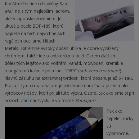
Konštrukčne ide o tradičný
San
Mai
, no s tým najlepším jadrom,
aké v Japonsku zoženiete. Je
ukuté z ocele ZDP-189, ktorú
nájdete na tých najvrchnejších
regáloch oceliarne Hitachi
Metals. Extrémne vysoký obsah uhlíka je dobre vyvážený
chrómom, takže ide o antikoróznu oceľ. Okrem ďalších
dôležitých legátov ako volfrám, vanád, molybdén, kremík a
mangán má kalenie pri mínus 196°C (
sub-zero treatment
)
hlavnú zásluhu na extrémnej tvrdosti, ktorá dosahuje až 67 HRC.
Práca s týmto materiálom je extrémne náročná a je len málo
výrobcov nožov, ktorí prijali túto výzvu. Ostrie, tak ako sme si pri
nožoch
Zanmai
zvykli, je vo forme
Hamaguri
.
Tak ako
čepele i rúčky
sú
výnimočné.