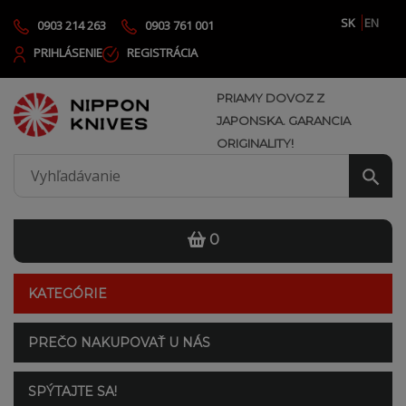
SK
EN
0903 214 263
0903 761 001
PRIHLÁSENIE
REGISTRÁCIA
PRIAMY DOVOZ Z
JAPONSKA. GARANCIA
ORIGINALITY!
0
KATEGÓRIE
PREČO NAKUPOVAŤ U NÁS
SPÝTAJTE SA!