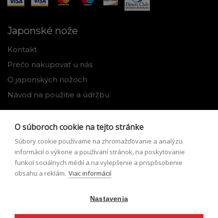
Japonské nože
Kontakt
Prečo nakupovať u nás
O japonských nožoch
Návod na použitie a údržbu
Nástroje
O súboroch cookie na tejto stránke
Registrácia
Súbory cookie používame na zhromažďovanie a analýzu
Môj profil
informácií o výkone a používaní stránok, na poskytovanie
funkcií sociálnych médií a na vylepšenie a prispôsobenie
Zabudnuté heslo
obsahu a reklám.
Viac informácií
Odstúpenie od zmluvy
Nastavenia
Podmienky odstúpenia od zmluvy