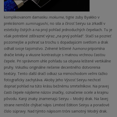
komplikovanom damasku
mokume
, tigrie zuby Byakko v
prekrásnom
suminagashi
, no sila a čírosť Seiryu sa zrkadlí v
esteticky čistých a na prvý pohľad jednoduchých čepeliach. Tu je
však potrebné zdôrazniť výraz „na prvý pohľad“. Stačí sa pozrieť
pozornejšie a pohrať sa trochu s dopadajúcim svetlom a drak
odhalí svoje tajomstvo. Zvlnené leštené
hamono
pripomína
dračie krivky a vkusne kontrastuje s matnou vrchnou časťou
čepele. Pri správnom uhle pohľadu sa objavia leštené vertikálne
pruhy. Vskutku originálne riešenie decentného dotvorenia
textúry. Tento ďalší dračí odkaz sa mimochodom veľmi ťažko
fotograficky zachytáva. Akoby Jeho Výsosť Seiryu nechcel
dopriať pohľad na túto krásu bežnému smrteľníkovi. Na pravej
časti čepele nájdeme názov značky, označenie ocele a krajinu
pôvodu. Kanji znaky znamenajú Seiryu – Modrý drak. Na ľavej
strane nemôže chýbať nápis Limited Edition Seiryu a poradové
číslo súpravy. Nad týmto nápisom tróni samotný Modrý drak.