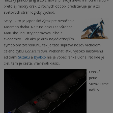
mužský princíp jang a zo živlov si prisvojil drevo a modrú farbu –
preto aj modrý drak. Z ročných období predstavuje jar a zo
svetových strán logicky východ.
Seiryu – to je japonský výraz pre označenie
Modrého draka. Na túto edíciu sa výrobca
Marusho Industry pripravoval dlho a
svedomito. Tak ako je drak najdôležitejším
symbolom zverokruhu, tak je táto súprava nožov vrcholom
celého cyklu
Constallation
. Prekonať latku vysoko nastavenú
edíciami
Suzaku
a
Byakko
nie je vôbec ľahká úloha. No kde je
cieľ, tam je cesta, vravievali klasici.
Ohnivé
perie
Suzaku sme
našli v