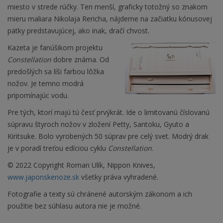
miesto v strede rúčky. Ten menší, graficky totožný so znakom
mieru maliara Nikolaja Rericha, nájdeme na začiatku kónusovej
pätky predstavujúcej, ako inak, dračí chvost.
Kazeta je fanúšikom projektu
Constellation
dobre známa. Od
predošlých sa líši farbou lôžka
nožov. Je temno modrá
pripomínajúc vodu.
Pre tých, ktorí majú tú česť prvýkrát. Ide o limitovanú číslovanú
súpravu štyroch nožov v zložení Petty, Santoku, Gyuto a
Kiritsuke. Bolo vyrobených 50 súprav pre celý svet. Modrý drak
je v poradí treťou edíciou cyklu
Constellation
.
© 2022 Copyright Roman Ulík, Nippon Knives,
www.japonskenoze.sk
všetky práva vyhradené.
Fotografie a texty sú chránené autorským zákonom a ich
použitie bez súhlasu autora nie je možné.