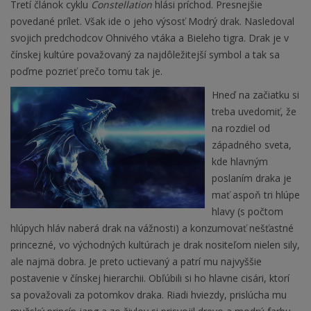
Tretí článok cyklu
Constellation
hlási príchod. Presnejšie
povedané prílet. Však ide o jeho výsosť Modrý drak. Nasledoval
svojich predchodcov Ohnivého vtáka a Bieleho tigra. Drak je v
čínskej kultúre považovaný za najdôležitejší symbol a tak sa
poďme pozrieť prečo tomu tak je.
Hneď na začiatku si
treba uvedomiť, že
na rozdiel od
západného sveta,
kde hlavným
poslaním draka je
mať aspoň tri hlúpe
hlavy (s počtom
hlúpych hláv naberá drak na vážnosti) a konzumovať nešťastné
princezné, vo východných kultúrach je drak nositeľom nielen sily,
ale najmä dobra. Je preto uctievaný a patrí mu najvyššie
postavenie v čínskej hierarchii. Obľúbili si ho hlavne cisári, ktorí
sa považovali za potomkov draka. Riadi hviezdy, prislúcha mu