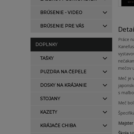
BRÚSENIE - VIDEO
BRÚSENIE PRE VÁS
Deta
Práce n
DOPLNKY
Kanefus
vystavo
TAŠKY
nečakaný
mečov u
PUZDRA NA ČEPELE
Meč je 
DOSKY NA KRÁJANIE
japonsk
s maľbo
STOJANY
Meč bol 
KAZETY
Špecifik
Majste
KRÁJAČE CHIBA
Škola
M