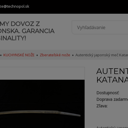
ze@technopol.sk
AMY DOVOZ Z
ONSKA. GARANCIA
INALITY!
KUCHYNSKÉ NOŽE
Zberateľské nože
Autentický japonský meč Kata
AUTENT
KATAN
Dostupnosť:
Doprava zadarm
Zľava:
Autentický japon