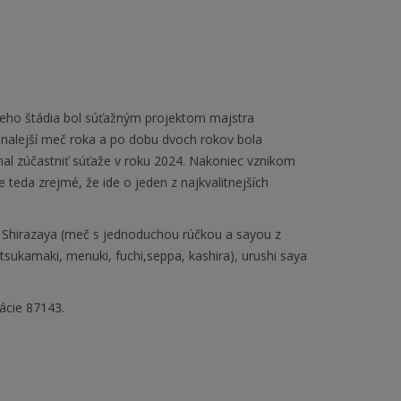
neho štádia bol súťažným projektom majstra
nalejší meč roka a po dobu dvoch rokov bola
al zúčastniť súťaže v roku 2024. Nakoniec vznikom
teda zrejmé, že ide o jeden z najkvalitnejších
hirazaya (meč s jednoduchou rúčkou a sayou z
sukamaki, menuki, fuchi,seppa, kashira), urushi saya
ácie 87143.