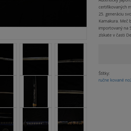
certifikovaných 
25. generáciu sv
Kamakura. Meč bo
importovaný na S
získate v časti D
Štítky:
ručne kované no