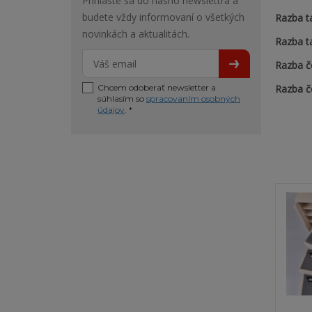
Prihláste sa do nášho newslettra a
budete vždy informovaní o všetkých
Razba t
novinkách a aktualitách.
Razba t
Razba č
Chcem odoberať newsletter a
Razba č
súhlasím so
spracovaním osobných
údajov
. *