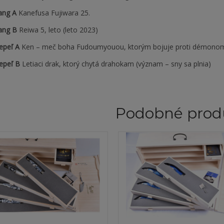
ang A
Kanefusa Fujiwara 25.
ang B
Reiwa 5, leto (leto 2023)
epeľ A
Ken – meč boha Fudoumyouou, ktorým bojuje proti démono
epeľ B
Letiaci drak, ktorý chytá drahokam (význam – sny sa plnia)
Podobné prod