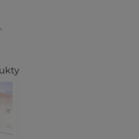
m
ukty