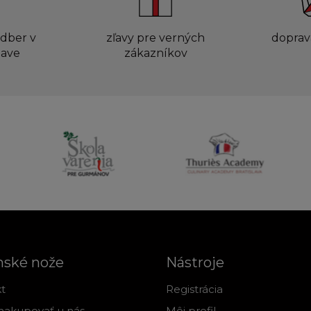
dber v
zľavy pre verných
doprav
lave
zákazníkov
nské nože
Nástroje
t
Registrácia
nakupovať u nás
Môj profil