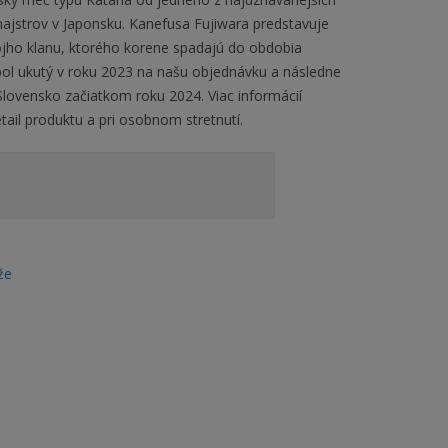
majstrov v Japonsku. Kanefusa Fujiwara predstavuje
ojho klanu, ktorého korene spadajú do obdobia
l ukutý v roku 2023 na našu objednávku a následne
lovensko začiatkom roku 2024. Viac informácií
etail produktu a pri osobnom stretnutí.
že