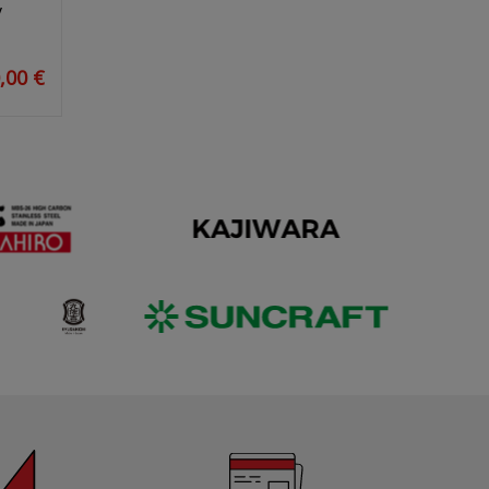
v
,00 €