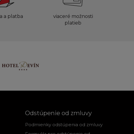
a a platba
viaceré možnosti
platieb
Odstúpenie od zmluvy
Podmienky odstúpenia od zmluvy
Formulár pre odstúpenie od