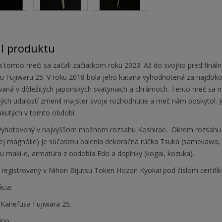
il produktu
a tomto meči sa začali začiatkom roku 2023. Až do svojho pred finál
u Fujiwaru 25. V roku 2018 bola jeho katana vyhodnotená za najdoko
vaná v dôležitých japonských svätyniach a chrámoch. Tento meč sa m
ch udalostí zmenil majster svoje rozhodnutie a meč nám poskytol. Je 
kutých v tomto období.
vyhotovený v najvyššom možnom rozsahu Koshirae. Okrem rozsahu S
ej magnólie) je súčasťou balenia dekoračná rúčka Tsuka (samekawa, t
u maki-e, armatúra z obdobia Edo a doplnky (kogai, kozuka).
registrovaný v Nihon Bijutsu Token Hozon Kyokai pod číslom certifik
ácia:
r
Kanefusa Fujiwara 25.
ino