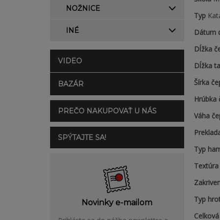
NOŽNICE
Typ
Kat
INÉ
Dátum 
Dĺžka č
VIDEO
Dĺžka t
Šírka če
BAZÁR
Hrúbka 
PREČO NAKUPOVAŤ U NÁS
Váha če
Preklad
SPÝTAJTE SA!
Typ ha
Textúra
Zakriven
Typ hro
Novinky e-mailom
Celková