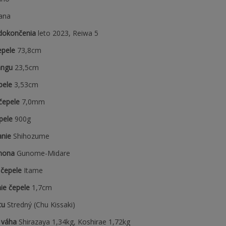
ana
dokončenia
leto 2023, Reiwa 5
epele
73,8cm
angu
23,5cm
pele
3,53cm
čepele
7,0mm
pele
900g
anie
Shihozume
mona
Gunome-Midare
 čepele
Itame
ie čepele
1,7cm
tu
Stredný (Chu Kissaki)
 váha
Shirazaya 1,34kg, Koshirae 1,72kg