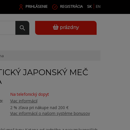
PRIHLÁSENIE
REGISTRÁCIA
SK
EN
prázdny
na
ICKÝ JAPONSKÝ MEČ
A
Na telefonický dopyt
o:
Viac informácií
2 % zľava pri nákupe nad 200 €
Viac informácií o našom systéme bonusov
ský meč typu Katana od jedného z najuznávanejších