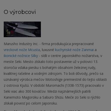
O výrobcovi
Marusho Industry Inc. - firma produkujúca prepracované
vreckové nože Mcusta
, luxusné
kuchynské nože Zanmai
a
ikonické nožnice Silky
- sídli v centre japonského nožiarstva, v
meste Seki. Mesto získalo toto postavenie už v polovici 13.
storočia vďaka piesku s bohatým obsahom železnej rudy,
kvalitnej rašeline a vodným zdrojom. To boli dôvody, prečo sa
uznávaný výrobca mečov Motoshige premiestnil do tejto oblasti
z ostrova Kjušú. V období Muromachi (1338-1573) pracovalo v
Seki viac ako 300 kováčov. Medzi najznámejších patrili
Kanemoto Magoroku a Saburo Shizu. Meče zo Seki si rýchlo
získali povesť po celom Japonsku.