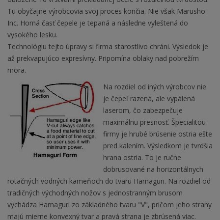
Tu obyčajne výrobcovia svoj proces končia. Nie však Marusho
Inc. Horná časť čepele je tepaná a následne vyleštená do
vysokého lesku.
Technológiu tejto úpravy si firma starostlivo chráni. Výsledok je
až prekvapujúco expresívny. Pripomína oblaky nad pobrežím
mora.
Na rozdiel od iných výrobcov nie
je čepeľ razená, ale vypálená
laserom, čo zabezpečuje
maximálnu presnosť. Špecialitou
firmy je hrubé brúsenie ostria ešte
pred kalením. Výsledkom je tvrdšia
hrana ostria. To je ručne
dobrusované na horizontálnych
rotačných vodných kameňoch do tvaru Hamaguri. Na rozdiel od
tradičných východných nožov s jednostranným brusom
vychádza Hamaguri zo základného tvaru "V", pričom jeho strany
majú mierne konvexný tvar a pravá strana je zbrúsená viac.