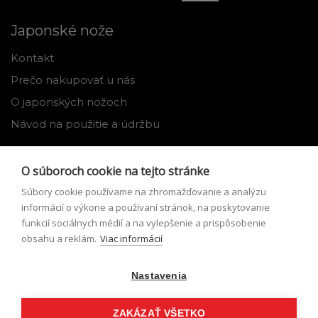
Japonské nože
Kontakt
Prečo nakupovať u nás
O japonských nožoch
Návod na použitie a údržbu
Nástroje
O súboroch cookie na tejto stránke
Registrácia
Súbory cookie používame na zhromažďovanie a analýzu
Môj profil
informácií o výkone a používaní stránok, na poskytovanie
funkcií sociálnych médií a na vylepšenie a prispôsobenie
Zabudnuté heslo
obsahu a reklám.
Viac informácií
Odstúpenie od zmluvy
Nastavenia
Podmienky odstúpenia od zmluvy
Formulár pre odstúpenie od zmluvy
ZAKÁZAŤ VŠETKO