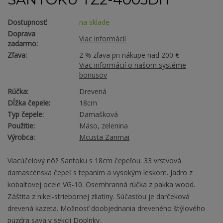
Dostupnosť:
na sklade
Doprava
Viac informácií
zadarmo:
Zľava:
2 % zľava pri nákupe nad 200 €
Viac informácií o našom systéme
bonusov
Rúčka:
Drevená
Dĺžka čepele:
18cm
Typ čepele:
Damašková
Použitie:
Mäso, zelenina
Výrobca:
Mcusta Zanmai
Viacúčelový nôž Santoku s 18cm čepeľou. 33 vrstvová
damascénska čepeľ s tepaním a vysokým leskom. Jadro z
kobaltovej ocele VG-10. Osemhranná rúčka z pakka wood.
Záštita z nikel-striebornej zliatiny. Súčasťou je darčeková
drevená kazeta. Možnosť doobjednania dreveného štýlového
puzdra saya v sekcii Doplnky.