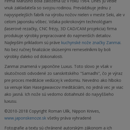
Firma Marusho bola založená už v roku 1964. Dnes ju vedie
vnuk zakladateľa so svojou rodinou. Prevádzkuje jednu z
najvyspelejších fabrík na výrobu nožov nielen v meste Seki, ale v
celom Japonsku vôbec. Vďaka pokrokovým technológiam
(laserové rezačky, CNC frézy, 3D CAD/CAM projekcia) firma
produkuje výrobky prepracované do najmenších detailov.
Najlepším príkladom sú práve
kuchynské nože značky Zanmai
.
No bez ručnej finalizácie skúsenými remeselníkmi by boli
výrobky ďaleko od dokonalosti.
Zanmai znamená v japončine Luxus. Toto slovo je však v
skutočnosti odvodené zo sanskritského "Samadhi", čo je výraz
pre proces meditácie vedúcej k vedomiu. Nevedno ako hlboko
sa venuje klan Hasegawavcov meditáciám, no jedná vec je viac
ako jasná. Ich nože sú vedomo dotiahnuté do najvyššieho
luxusu.
©2010-2018 Copyright Roman Ulík, Nippon Knives,
www.japonskenoze.sk
všetky práva vyhradené
Fotografie a texty sú chránené autorským zákonom a ich