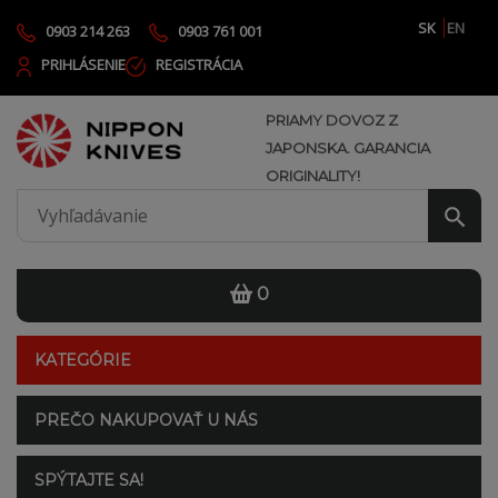
SK
EN
0903 214 263
0903 761 001
PRIHLÁSENIE
REGISTRÁCIA
PRIAMY DOVOZ Z
JAPONSKA. GARANCIA
ORIGINALITY!
0
KATEGÓRIE
PREČO NAKUPOVAŤ U NÁS
SPÝTAJTE SA!