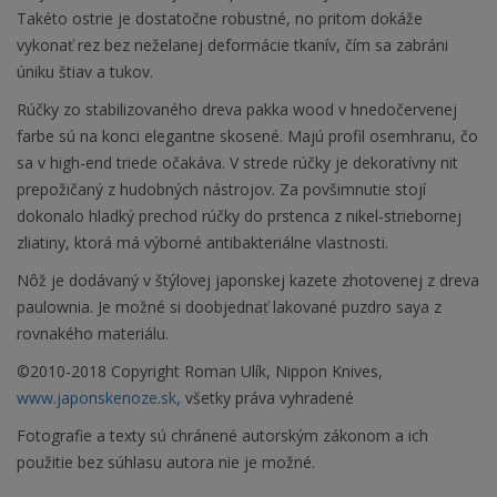
Takéto ostrie je dostatočne robustné, no pritom dokáže
vykonať rez bez neželanej deformácie tkanív, čím sa zabráni
úniku štiav a tukov.
Rúčky zo stabilizovaného dreva pakka wood v hnedočervenej
farbe sú na konci elegantne skosené. Majú profil osemhranu, čo
sa v high-end triede očakáva. V strede rúčky je dekoratívny nit
prepožičaný z hudobných nástrojov. Za povšimnutie stojí
dokonalo hladký prechod rúčky do prstenca z nikel-striebornej
zliatiny, ktorá má výborné antibakteriálne vlastnosti.
Nôž je dodávaný v štýlovej japonskej kazete zhotovenej z dreva
paulownia. Je možné si doobjednať lakované puzdro saya z
rovnakého materiálu.
©2010-2018 Copyright Roman Ulík, Nippon Knives,
www.japonskenoze.sk,
všetky práva vyhradené
Fotografie a texty sú chránené autorským zákonom a ich
použitie bez súhlasu autora nie je možné.