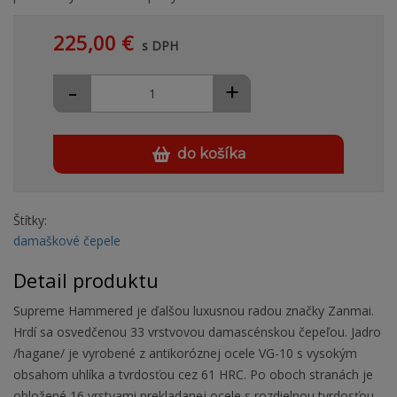
225,00 €
s DPH
-
+
do košíka
Štítky:
damaškové čepele
Detail produktu
Supreme Hammered je ďalšou luxusnou radou značky Zanmai.
Hrdí sa osvedčenou 33 vrstvovou damascénskou čepeľou. Jadro
/hagane/ je vyrobené z antikoróznej ocele VG-10 s vysokým
obsahom uhlíka a tvrdosťou cez 61 HRC. Po oboch stranách je
obložené 16 vrstvami prekladanej ocele s rozdielnou tvrdosťou.