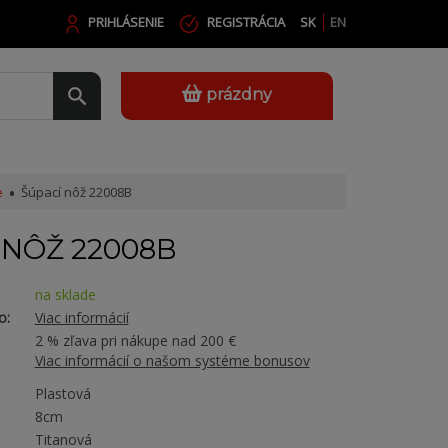
PRIHLÁSENIE
REGISTRÁCIA
SK
EN
prázdny
e
Šúpací nôž 22008B
 NÔŽ 22008B
na sklade
o:
Viac informácií
2 % zľava pri nákupe nad 200 €
Viac informácií o našom systéme bonusov
Plastová
8cm
Titanová