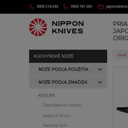
0903 214 263
0903 761 001
japonskeno
PRI
JAP
ORIG
Úvod
KUCHYNSKÉ NOŽE
NOŽE PODĽA POUŽITIA
NOŽE PODĽA ZNAČIEK
KASUMI
Damaškové čepele
Kasumi Anryu
Kasumi Tora