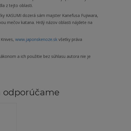
a z tejto oblasti.
čky KASUMI dozerá sám majster Kanefusa Fujiwara,
obou mečov katana. Hrdý názov oblasti nájdete na
 Knives,
www.japonskenoze.sk
všetky práva
ákonom a ich použitie bez súhlasu autora nie je
m odporúčame