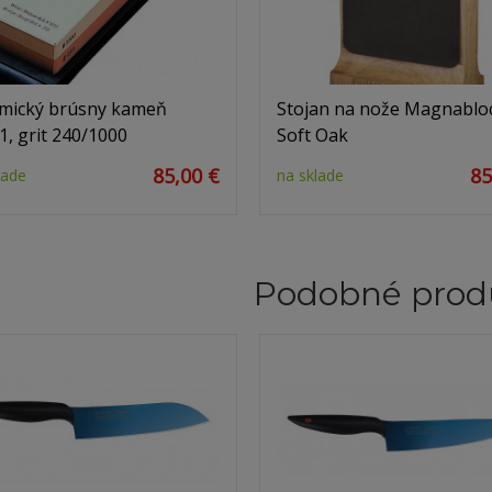
mický brúsny kameň
Stojan na nože Magnabloc
1, grit 240/1000
Soft Oak
85,00 €
85
lade
na sklade
Podobné prod