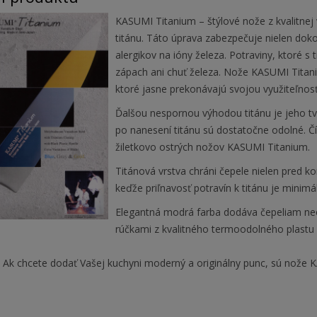
KASUMI Titanium – štýlové nože z kvalitnej
titánu. Táto úprava zabezpečuje nielen doko
alergikov na ióny železa. Potraviny, ktoré s
zápach ani chuť železa. Nože KASUMI Tita
ktoré jasne prekonávajú svojou využiteľnos
Ďalšou nespornou výhodou titánu je jeho tv
po nanesení titánu sú dostatočne odolné. Čím
žiletkovo ostrých nožov KASUMI Titanium.
Titánová vrstva chráni čepele nielen pred ko
keďže priľnavosť potravín k titánu je minimá
Elegantná modrá farba dodáva čepeliam neo
rúčkami z kvalitného termoodolného plastu 
:
Ak chcete dodať Vašej kuchyni moderný a originálny punc, sú nože 