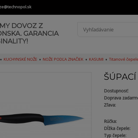
ze@technopol.sk
AMY DOVOZ Z
ONSKA. GARANCIA
INALITY!
KUCHYNSKÉ NOŽE
NOŽE PODĽA ZNAČIEK
KASUMI
Titanové čepel
ŠÚPACÍ
Dostupnosť:
Doprava zadarm
Zľava:
Rúčka:
Dĺžka čepele:
Typ čepele: