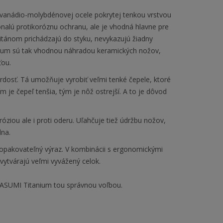
 vanádio-molybdénovej ocele pokrytej tenkou vrstvou
nalú protikoróznu ochranu, ale je vhodná hlavne pre
 titánom prichádzajú do styku, nevykazujú žiadny
nium sú tak vhodnou náhradou keramických nožov,
ťou.
rdosť. Tá umožňuje vyrobiť veľmi tenké čepele, ktoré
 je čepeľ tenšia, tým je nôž ostrejší. A to je dôvod
róziou ale i proti oderu. Uľahčuje tiež údržbu nožov,
lna.
pakovateľný výraz. V kombinácii s ergonomickými
vytvárajú veľmi vyvážený celok.
KASUMI Titanium tou správnou voľbou.