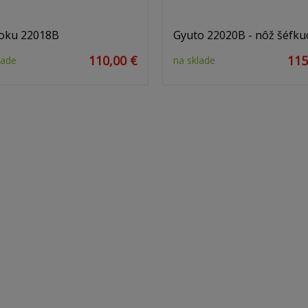
oku 22018B
Gyuto 22020B - nôž šéfku
110,00 €
115
lade
na sklade