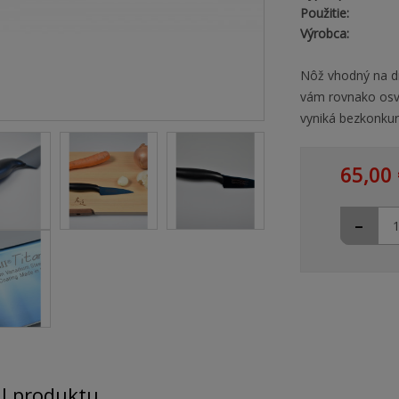
Použitie:
Výrobca:
Nôž vhodný na dr
vám rovnako osve
vyniká bezkonku
65,00 
-
il produktu