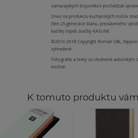
samurajských bojovníkov pochádzali spravidl
Dnes na produkciu kuchynských nožov zna
člen 25.generácie klanu, presláveného výr
každej čepeli značky KASUMI.
©2010-2018 Copyright Roman Ulík, Nippon
vyhradené
Fotografie a texty sú chránené autorským z
možné.
K tomuto produktu vá