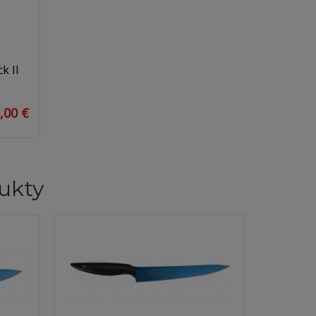
k II
,00 €
ukty