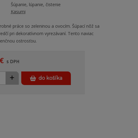
Šúpanie, lúpanie, čistenie
Kasumi
obné práce so zeleninou a ovocím. Šúpací nôž sa
dčí pri dekoratívnom vyrezávaní. Tento naviac
renčnou ostrosťou.
€
s DPH
+
do košíka