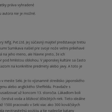
etky práva vyhradené
u autora nie je možné.
y Mfg. Pvt.Ltd. Jej súčasný majiteľ predstavuje tretiu
umi Sumikava našiel pre svoje nože veľmi priliehavé
 na jeho meno, ale hlavne preto, že ich
 pod hmlistou oblohou. V japonskej kultúre sa často
kazom na konkrétne predmety alebo javy. A toto je
fu v meste Seki. Je to významné stredisko japonského
enu alebo anglického Sheffeldu. Pravdaže s
li usadzovať už koncom 13. storočia. Lákadlom boli
čerstvá voda a blízkosť dôležitých riek. Tieto ideálne
až 1500 pracovalo v Seki viac ako 300 kováčskych
ala neotrasiteľnú pozíciu a tie najlepšie katany