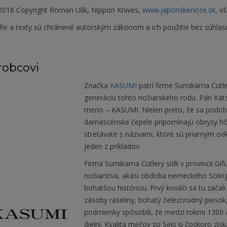
018 Copyright Roman Ulík, Nippon Knives,
www.japonskenoze.sk,
vš
fie a texty sú chránené autorským zákonom a ich použitie bez súhlas
robcovi
Značka
KASUMI
patrí firme Sumikama Cutler
generáciu tohto nožiarskeho rodu. Pán Kats
meno – KASUMI. Nielen preto, že sa podobá
damascénske čepele pripomínajú obrysy hôr
stretávate s názvami, ktoré sú priamym od
jeden z príkladov.
Firma Sumikama Cutlery sídli v provincii Gi
nožiarstva, akási obdoba nemeckého Soling
bohatšou históriou. Prvý kováči sa tu zača
zásoby rašeliny, bohatý železorudný piesok, 
podmienky spôsobili, že medzi rokmi 1300 
dielní. Kvalita mečov zo Seki si čoskoro získ