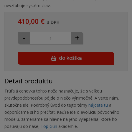
nevzťahuje systém zliav.
410,00 €
s DPH
-
+
do košíka
Detail produktu
Trúfalá cenovka tohto noža naznačuje, že s veľkou
pravdepodobnosťou pôjde o niečo výnimočné. A verte nám,
skutočne ide. Podrobný úvod do tejto témy
nájdete tu
a
odporúčame si ho prečítať. Keďže ide o evolúciu pôvodného
modelu, zameriame sa hlavne na jeho vylepšenia, ktoré ho
posúvajú do našej
Top Gun
akadémie.