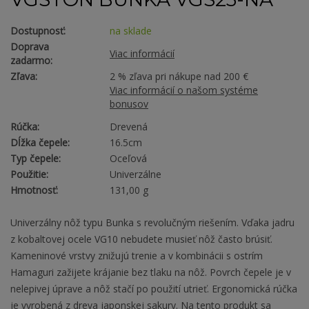
Dostupnosť:
na sklade
Doprava
Viac informácií
zadarmo:
Zľava:
2 % zľava pri nákupe nad 200 €
Viac informácií o našom systéme
bonusov
Rúčka:
Drevená
Dĺžka čepele:
16.5cm
Typ čepele:
Oceľová
Použitie:
Univerzálne
Hmotnosť:
131,00 g
Univerzálny nôž typu Bunka s revolučným riešením. Vďaka jadru
z kobaltovej ocele VG10 nebudete musieť nôž často brúsiť.
Kameninové vrstvy znižujú trenie a v kombinácii s ostrím
Hamaguri zažijete krájanie bez tlaku na nôž. Povrch čepele je v
nelepivej úprave a nôž stačí po použití utrieť. Ergonomická rúčka
je vyrobená z dreva japonskej sakury. Na tento produkt sa