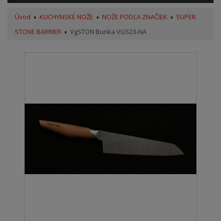
Úvod
KUCHYNSKÉ NOŽE
NOŽE PODĽA ZNAČIEK
SUPER
STONE BARRIER
VgSTON Bunka VGS23-NA