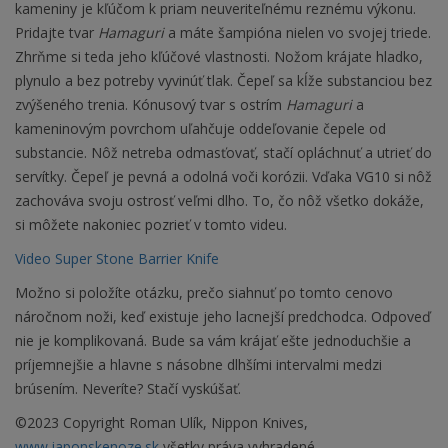
kameniny je kľúčom k priam neuveriteľnému reznému výkonu.
Pridajte tvar
Hamaguri
a máte šampióna nielen vo svojej triede.
Zhrňme si teda jeho kľúčové vlastnosti. Nožom krájate hladko,
plynulo a bez potreby vyvinúť tlak. Čepeľ sa kĺže substanciou bez
zvýšeného trenia. Kónusový tvar s ostrím
Hamaguri
a
kameninovým povrchom uľahčuje oddeľovanie čepele od
substancie. Nôž netreba odmasťovať, stačí opláchnuť a utrieť do
servítky. Čepeľ je pevná a odolná voči korózii. Vďaka VG10 si nôž
zachováva svoju ostrosť veľmi dlho. To, čo nôž všetko dokáže,
si môžete nakoniec pozrieť v tomto videu.
Video Super Stone Barrier Knife
Možno si položíte otázku, prečo siahnuť po tomto cenovo
náročnom noži, keď existuje jeho lacnejší predchodca. Odpoveď
nie je komplikovaná. Bude sa vám krájať ešte jednoduchšie a
príjemnejšie a hlavne s násobne dlhšími intervalmi medzi
brúsením. Neveríte? Stačí vyskúšať.
©2023 Copyright Roman Ulík, Nippon Knives,
www.japonskenoze.sk
všetky práva vyhradené.