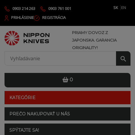
SK
EN
0903 214 263
0903 761 001
PRIHLÁSENIE
REGISTRÁCIA
PRIAMY DOVOZ Z
JAPONSKA. GARANCIA
ORIGINALITY!
0
KATEGÓRIE
PREČO NAKUPOVAŤ U NÁS
SPÝTAJTE SA!