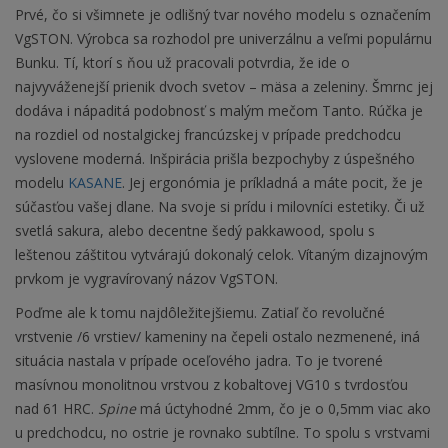
Prvé, čo si všimnete je odlišný tvar nového modelu s označením
VgSTON. Výrobca sa rozhodol pre univerzálnu a veľmi populárnu
Bunku. Tí, ktorí s ňou už pracovali potvrdia, že ide o
najvyváženejší prienik dvoch svetov – mäsa a zeleniny. Šmrnc jej
dodáva i nápaditá podobnosť s malým mečom Tanto. Rúčka je
na rozdiel od nostalgickej francúzskej v prípade predchodcu
vyslovene moderná. Inšpirácia prišla bezpochyby z úspešného
modelu
KASANE
. Jej ergonómia je príkladná a máte pocit, že je
súčasťou vašej dlane. Na svoje si prídu i milovníci estetiky. Či už
svetlá sakura, alebo decentne šedý pakkawood, spolu s
leštenou záštitou vytvárajú dokonalý celok. Vítaným dizajnovým
prvkom je vygravírovaný názov VgSTON.
Poďme ale k tomu najdôležitejšiemu. Zatiaľ čo revolučné
vrstvenie /6 vrstiev/ kameniny na čepeli ostalo nezmenené, iná
situácia nastala v prípade oceľového jadra. To je tvorené
masívnou monolitnou vrstvou z kobaltovej VG10 s tvrdosťou
nad 61 HRC.
Spine
má úctyhodné 2mm, čo je o 0,5mm viac ako
u predchodcu, no ostrie je rovnako subtílne. To spolu s vrstvami