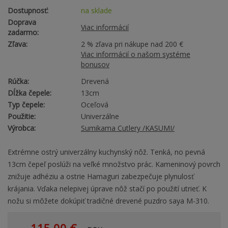
Dostupnosť:
na sklade
Doprava
Viac informácií
zadarmo:
Zľava:
2 % zľava pri nákupe nad 200 €
Viac informácií o našom systéme
bonusov
Rúčka:
Drevená
Dĺžka čepele:
13cm
Typ čepele:
Oceľová
Použitie:
Univerzálne
Výrobca:
Sumikama Cutlery /KASUMI/
Extrémne ostrý univerzálny kuchynský nôž. Tenká, no pevná
13cm čepeľ poslúži na veľké množstvo prác. Kameninový povrch
znižuje adhéziu a ostrie Hamaguri zabezpečuje plynulosť
krájania. Vďaka nelepivej úprave nôž stačí po použití utrieť. K
nožu si môžete dokúpiť tradičné drevené puzdro saya M-310.