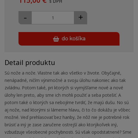
115,00 €
s DPH
-
+
do košíka
Detail produktu
Sú nože a nože. Vlastne tak ako všetko v živote. Obyčajné,
nenápadné, ničím výnimočné a svoju úlohu nakoniec ako tak
zvládnu. Potom také, pri ktorých si vymýšľame nové a nové
úlohy len preto, aby sme ich mohli použiť a seba potešiť. A
potom také o ktorých sa nebojíme tvrdiť, že majú dušu. No sú
aj nože, nad ktorými si lámeme hlavu, či to čo dokážu je vôbec
možné. Veď prehlasovať bez hanby, že nôž nie je potrebné rok
brúsiť a iný je zase zaručene ostrejší ako ktorýkoľvek iný,
vzbudzuje všeobecné pochybnosti. Sú však opodstatnené? Sme