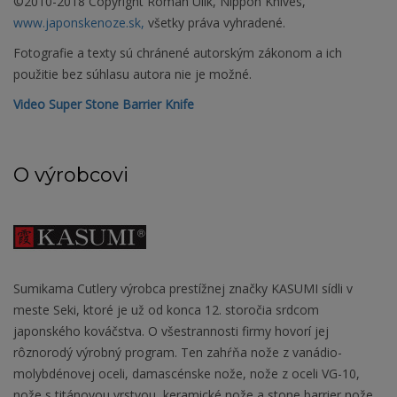
©2010-2018 Copyright Roman Ulík, Nippon Knives,
www.japonskenoze.sk,
všetky práva vyhradené.
Fotografie a texty sú chránené autorským zákonom a ich
použitie bez súhlasu autora nie je možné.
Video Super Stone Barrier Knife
O výrobcovi
Sumikama Cutlery výrobca prestížnej značky KASUMI sídli v
meste Seki, ktoré je už od konca 12. storočia srdcom
japonského kováčstva. O všestrannosti firmy hovorí jej
rôznorodý výrobný program. Ten zahŕňa nože z vanádio-
molybdénovej oceli, damascénske nože, nože z oceli VG-10,
nože s titánovou vrstvou, keramické nože a stone barrier nože.