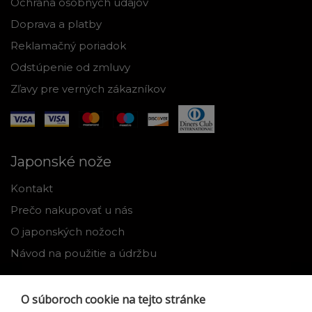
Ochrana osobných údajov
Doprava a platby
Reklamačný poriadok
Odstúpenie od zmluvy
Zľavy pre verných zákazníkov
Japonské nože
Kontakt
Prečo nakupovať u nás
O japonských nožoch
Návod na použitie a údržbu
Nástroje
O súboroch cookie na tejto stránke
Registrácia