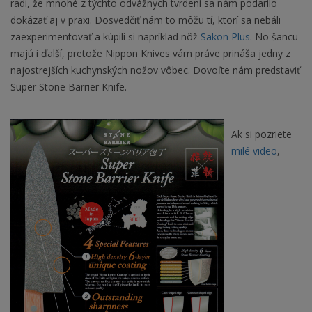
radi, že mnohé z týchto odvážnych tvrdení sa nám podarilo
dokázať aj v praxi. Dosvedčiť nám to môžu tí, ktorí sa nebáli
zaexperimentovať a kúpili si napríklad nôž
Sakon Plus
. No šancu
majú i ďalší, pretože Nippon Knives vám práve prináša jedny z
najostrejších kuchynských nožov vôbec. Dovoľte nám predstaviť
Super Stone Barrier Knife.
Ak si pozriete
milé video
,