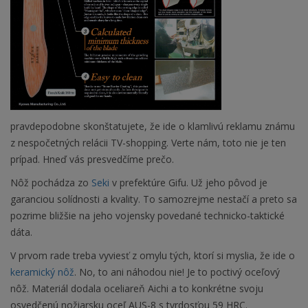
pravdepodobne skonštatujete, že ide o klamlivú reklamu známu
z nespočetných relácii TV-shopping. Verte nám, toto nie je ten
prípad. Hneď vás presvedčíme prečo.
Nôž pochádza zo
Seki
v prefektúre Gifu. Už jeho pôvod je
garanciou solídnosti a kvality. To samozrejme nestačí a preto sa
pozrime bližšie na jeho vojensky povedané technicko-taktické
dáta.
V prvom rade treba vyviesť z omylu tých, ktorí si myslia, že ide o
keramický nôž
. No, to ani náhodou nie! Je to poctivý oceľový
nôž. Materiál dodala oceliareň Aichi a to konkrétne svoju
osvedčenú nožiarsku oceľ AUS-8 s tvrdosťou 59 HRC.