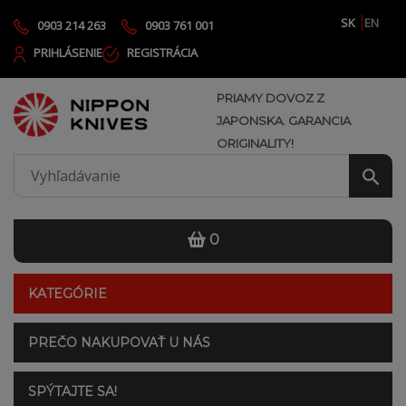
SK
EN
0903 214 263
0903 761 001
PRIHLÁSENIE
REGISTRÁCIA
PRIAMY DOVOZ Z
JAPONSKA. GARANCIA
ORIGINALITY!
0
KATEGÓRIE
PREČO NAKUPOVAŤ U NÁS
SPÝTAJTE SA!