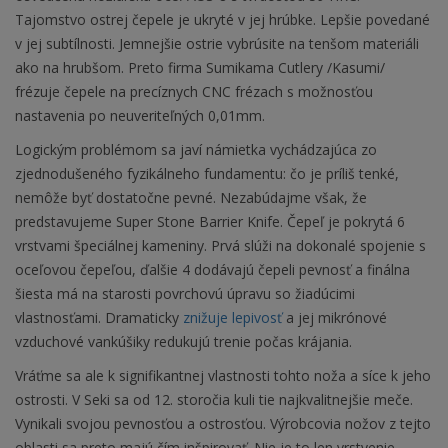
Tajomstvo ostrej čepele je ukryté v jej hrúbke. Lepšie povedané
v jej subtílnosti. Jemnejšie ostrie vybrúsite na tenšom materiáli
ako na hrubšom. Preto firma Sumikama Cutlery /Kasumi/
frézuje čepele na precíznych CNC frézach s možnosťou
nastavenia po neuveriteľných 0,01mm.
Logickým problémom sa javí námietka vychádzajúca zo
zjednodušeného fyzikálneho fundamentu: čo je príliš tenké,
nemôže byť dostatočne pevné. Nezabúdajme však, že
predstavujeme Super Stone Barrier Knife. Čepeľ je pokrytá 6
vrstvami špeciálnej kameniny. Prvá slúži na dokonalé spojenie s
oceľovou čepeľou, ďalšie 4 dodávajú čepeli pevnosť a finálna
šiesta má na starosti povrchovú úpravu so žiadúcimi
vlastnosťami. Dramaticky
znižuje lepivosť
a jej mikrónové
vzduchové vankúšiky redukujú trenie počas krájania.
Vráťme sa ale k signifikantnej vlastnosti tohto noža a síce k jeho
ostrosti. V Seki sa od 12. storočia kuli tie najkvalitnejšie meče.
Vynikali svojou pevnosťou a ostrosťou. Výrobcovia nožov z tejto
oblasti sa preto majú čím inšpirovať. Nie je to len vrstvenie