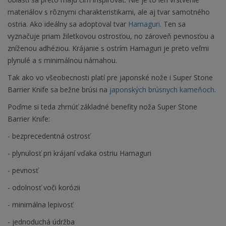
materiálov s rôznymi charakteristikami, ale aj tvar samotného
ostria. Ako ideálny sa adoptoval tvar
Hamaguri
. Ten sa
vyznačuje priam žiletkovou ostrosťou, no zároveň pevnosťou a
zníženou adhéziou. Krájanie s ostrím Hamaguri je preto veľmi
plynulé a s minimálnou námahou.
Tak ako vo všeobecnosti platí pre japonské nože i Super Stone
Barrier Knife sa bežne brúsi na
japonských brúsnych kameňoch
.
Poďme si teda zhrnúť základné benefity noža Super Stone
Barrier Knife:
- bezprecedentná ostrosť
- plynulosť pri krájaní vďaka ostriu Hamaguri
- pevnosť
- odolnosť voči korózii
- minimálna lepivosť
- jednoduchá údržba