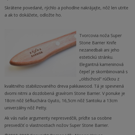
Skrátene povedané, rýchlo a pohodlne nakrájajte, nôž len utrite
a ak to dokážete, odložte ho.
Tvorcovia noža Super
Stone Barrier Knife
nezanedbali ani jeho
estetickú stránku.
Elegantná kameninová
čepeľ je skombinovaná s
„oldschool“ rúčkou z
kvalitného stabilizovaného dreva pakkawood. Tá je spevnená
dvomi nitmi a dozdobená gravírom Stone Barrier. V ponuke je
18cm nôž šéfkuchára Gyuto, 16,5cm nôž Santoku a 13cm
univerzálny nôž Petty.
Ak vás naše argumenty nepresvedčili, príďte sa osobne
presvedčiť o vlastnostiach nožov Super Stone Barrier.