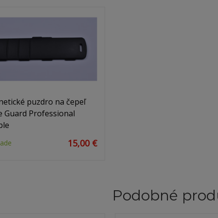
etické puzdro na čepeľ
e Guard Professional
ble
15,00 €
lade
Podobné prod