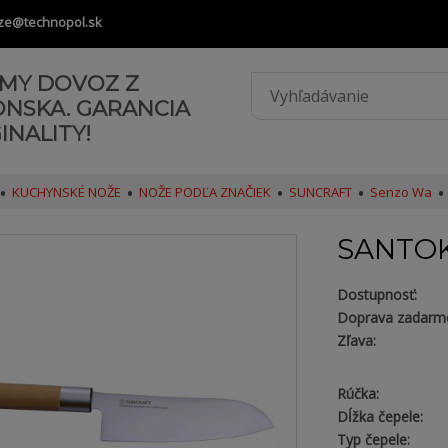
ze@technopol.sk
AMY DOVOZ Z
ONSKA. GARANCIA
INALITY!
KUCHYNSKÉ NOŽE
NOŽE PODĽA ZNAČIEK
SUNCRAFT
Senzo Wa
SANTO
Dostupnosť:
Doprava zadarm
Zľava:
Rúčka:
Dĺžka čepele:
Typ čepele: