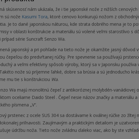
á skúsenosť nám ukázala, že i tie japonské nože z nižších cenových h
om sú nože
Kasumi Tora
, ktoré cenovo konkurujú nožom z obchodný
ia. Je to dané japonskou náturou, kde strata dobrého mena je to posl
sy v oblasti konštrukcie a materiálu sú volené veľmi starostlivo s 
i prípad série Suncraft Senzo Wa.
ená japonský a pri pohľade na tieto nože je okamžite jasný dôvod v
u čepeľou do predvŕtanej rúčky. Pre spevnenie sa používajú prstence
duchý a veľmi efektívny spôsob výroby, ktorý sa v Japonsku používa 
Takéto nože sú príjemne ľahké, dobre sa brúsia a sú jednoducho krás
me mu tie s konštrukciou
Wa
.
nzo Wa majú monolitnú čepeľ z antikoróznej molybdén-vanádiovej o
ktom oceliarne Daido Steel . Čepeľ nesie názov značky a materiálu a 
ckého písmena „V“.
vý prstenec z ocele SUS 304 sa dostávame k oválnej rúčke zo žltej m
dokonalej priľnavosti. Zaujímavým a praktickým detailom je uzatvoren
šuje údržbu noža. Tieto nože zvládnu ďaleko viac, ako by ste vzhľado