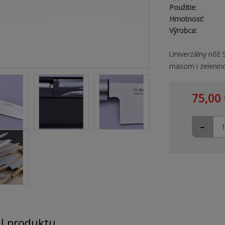
Použitie:
Hmotnosť:
Výrobca:
Univerzálny nôž 
mäsom i zelenin
75,00 
-
il produktu