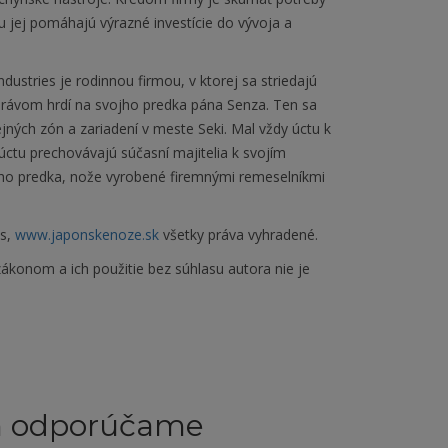
 jej pomáhajú výrazné investície do vývoja a
ustries je rodinnou firmou, v ktorej sa striedajú
ú právom hrdí na svojho predka pána Senza. Ten sa
jných zón a zariadení v meste Seki. Mal vždy úctu k
ctu prechovávajú súčasní majitelia k svojím
jho predka, nože vyrobené firemnými remeselníkmi
es,
www.japonskenoze.sk
všetky práva vyhradené.
ákonom a ich použitie bez súhlasu autora nie je
m odporúčame