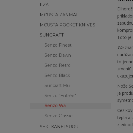
IIZA
Dlhoročn
MCUSTA ZANMAI
príklad
zabudnut
MCUSTA POCKET KNIVES
kompromi
SUNCRAFT
Toto je 
Senzo Finest
Wa
znam
narážano
Senzo Dawn
to jedno
Senzo Retro
zmeniť. 
Senzo Black
ukazuje
Suncraft Mu
Nože Se
je produ
Senzo "Entrée"
symetri
Senzo Wa
Cez kovo
Senzo Classic
tepla a 
zjednodu
SEKI KANETSUGU