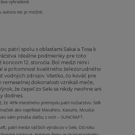
ráva vyhradené.
u autora nie je možné.
ov, patrí spolu s oblasťami Sakai a Tosa k
áčstva. Ideálne podmienky pre toto
koncom 12. storočia. Bol medzi nimi i
 si prítomnosť kvalitného železorudného
osť vodných zdrojov. Všetko, čo kováč pre
h remeselnej dokonalosti vznikali meče,
. Výrok, že čepeľ zo Seki sa nikdy neohne ani
y dodnes.
ť, že 40% miestneho priemyslu patrí nožiarstvu. Sídli
ačiek ako napríklad Masahiro, Kasumi, Mcusta-
ves vám prináša ďalšiu z nich – SUNCRAFT.
ft, patrí medzi väčších výrobcov v Seki. Od roku
uchynské nástroje. Krédom firmy je skúmať potreby