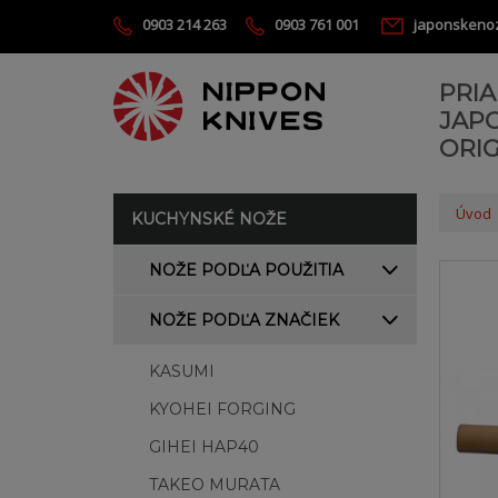
0903 214 263
0903 761 001
japonskeno
PRI
JAP
ORIG
Úvod
KUCHYNSKÉ NOŽE
NOŽE PODĽA POUŽITIA
NOŽE PODĽA ZNAČIEK
KASUMI
KYOHEI FORGING
GIHEI HAP40
TAKEO MURATA