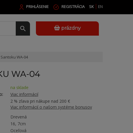
PRIHLÁSENIE
REGISTRÁCIA
SK
EN
prázdny
Santoku WA-04
KU WA-04
na sklade
o:
Viac informácií
2 % zľava pri nákupe nad 200 €
Viac informácií o našom systéme bonusov
Drevená
16, 7cm
Oceľová