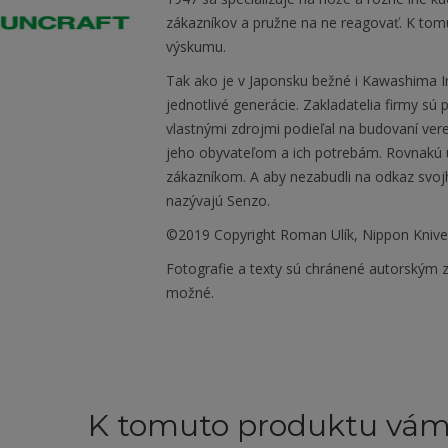
zákazníkov a pružne na ne reagovať. K tomu
výskumu.
Tak ako je v Japonsku bežné i Kawashima Ind
jednotlivé generácie. Zakladatelia firmy s
vlastnými zdrojmi podieľal na budovaní vere
jeho obyvateľom a ich potrebám. Rovnakú ú
zákazníkom. A aby nezabudli na odkaz svo
nazývajú Senzo.
©2019 Copyright Roman Ulík, Nippon Kniv
Fotografie a texty sú chránené autorským z
možné.
K tomuto produktu vá