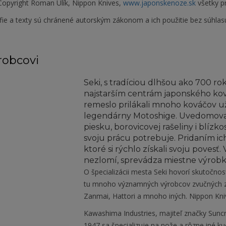
opyright Roman Ulík, Nippon Knives,
www.japonskenoze.sk
všetky p
fie a texty sú chránené autorským zákonom a ich použitie bez súhlas
robcovi
Seki, s tradíciou dlhšou ako 700 rok
najstarším centrám japonského kov
remeslo prilákali mnoho kováčov už 
legendárny Motoshige. Uvedomoval
piesku, borovicovej rašeliny i blízk
svoju prácu potrebuje. Pridaním ic
ktoré si rýchlo získali svoju povesť
nezlomí, sprevádza miestne výrobk
O špecializácii mesta Seki hovorí skutočnos
tu mnoho významných výrobcov zvučných zn
Zanmai, Hattori a mnoho iných. Nippon Kni
Kawashima Industries, majiteľ značky Suncra
1947 sa špecializuje na nože a rôzne iné k