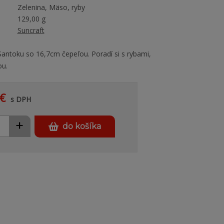
Zelenina, Mäso, ryby
129,00 g
Suncraft
Santoku so 16,7cm čepeľou. Poradí si s rybami,
ou.
€
s DPH
+
do košíka