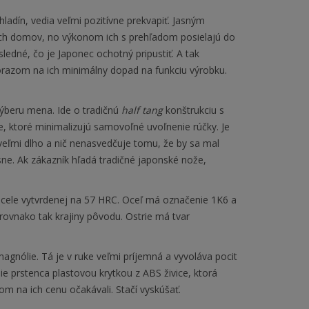
ladín, vedia veľmi pozitívne prekvapiť. Jasným
ch domov, no výkonom ich s prehľadom posielajú do
edné, čo je Japonec ochotný pripustiť. A tak
dôrazom na ich minimálny dopad na funkciu výrobku.
ýberu mena. Ide o tradičnú
half tang
konštrukciu s
, ktoré minimalizujú samovoľné uvoľnenie rúčky. Je
veľmi dlho a nič nenasvedčuje tomu, že by sa mal
ne. Ak zákazník hľadá tradičné japonské nože,
cele vytvrdenej na 57 HRC. Oceľ má označenie 1K6 a
rovnako tak krajiny pôvodu. Ostrie má tvar
agnólie. Tá je v ruke veľmi príjemná a vyvoláva pocit
ie prstenca plastovou krytkou z ABS živice, ktorá
m na ich cenu očakávali. Stačí vyskúšať.