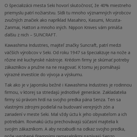
O špecializácii mesta Seki hovorí skutočnosť, že 40% miestneho
priemyslu patrí nožiarstvu. Sídli tu mnoho významných výrobcov
zvučných značiek ako napríklad Masahiro, Kasumi, Mcusta-
Zanmai, Hattori a mnoho iných. Nippon Knives vám prináša
ďalšiu z nich – SUNCRAFT.
Kawashima Industries, majiteľ značky Suncraft, patrí medzi
väčších výrobcov v Seki. Od roku 1947 sa špecializuje na nože a
rôzne iné kuchynské nástroje. Krédom firmy je skúmať potreby
zákazníkov a pružne na ne reagovať. K tomu jej pomáhajú
výrazné investície do vývoja a výskumu.
Tak ako je v Japonsku bežné i Kawashima Industries je rodinnou
firmou, v ktorej sa striedajú jednotlivé generácie. Zakladatelia
firmy sú právom hrdí na svojho predka pána Senza. Ten sa
vlastnými zdrojmi podieľal na budovaní verejných zón a
zariadení v meste Seki. Mal vždy úctu k jeho obyvateľom a ich
potrebám. Rovnakú úctu prechovávajú súčasní majitelia k
svojím zákazníkom. A aby nezabudli na odkaz svojho predka,
nože vyrobené firemnými remeselníkmi nazývajú Senzo.