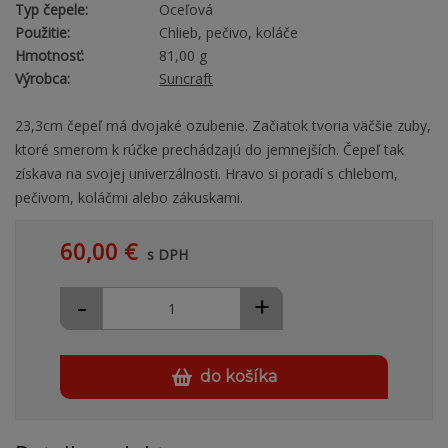
Typ čepele:
Oceľová
Použitie:
Chlieb, pečivo, koláče
Hmotnosť:
81,00 g
Výrobca:
Suncraft
23,3cm čepeľ má dvojaké ozubenie. Začiatok tvoria väčšie zuby,
ktoré smerom k rúčke prechádzajú do jemnejších. Čepeľ tak
získava na svojej univerzálnosti. Hravo si poradí s chlebom,
pečivom, koláčmi alebo zákuskami.
60,00 €
s DPH
-
+
do košíka