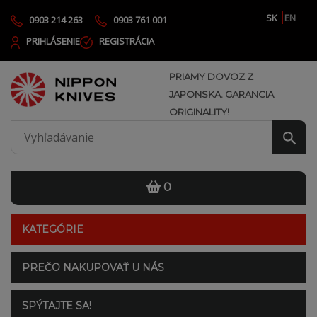
SK
EN
0903 214 263
0903 761 001
PRIHLÁSENIE
REGISTRÁCIA
PRIAMY DOVOZ Z
JAPONSKA. GARANCIA
ORIGINALITY!
0
KATEGÓRIE
PREČO NAKUPOVAŤ U NÁS
SPÝTAJTE SA!