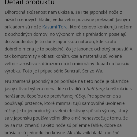
Detail produktu
Dlhoročná skúsenosť nám ukázala, že i tie japonské nože z
nižších cenových hladín, vedia veľmi pozitívne prekvapiť. Jasným
príkladom sú nože
Kasumi Tora
, ktoré cenovo konkurujú nožom
z obchodných domov, no výkonom ich s prehľadom posielajú
do zabudnutia. Je to dané japonskou náturou, kde strata
dobrého mena je to posledné, čo je Japonec ochotný pripustiť. A
tak kompromisy v oblasti konštrukcie a materiálu sú volené
veľmi starostlivo s dôrazom na ich minimálny dopad na funkciu
výrobku. Toto je i prípad série Suncraft Senzo Wa.
Wa
znamená japonský a pri pohľade na tieto nože je okamžite
jasný dôvod výberu mena. Ide o tradičnú
half tang
konštrukciu s
narážanou čepeľou do predvŕtanej rúčky. Pre spevnenie sa
používajú prstence, ktoré minimalizujú samovoľné uvoľnenie
rúčky. Je to jednoduchý a veľmi efektívny spôsob výroby, ktorý
sa v Japonsku používa veľmi dlho a nič nenasvedčuje tomu, že
by sa mal zmeniť. Takéto nože sú príjemne ľahké, dobre sa
brúsia a sú jednoducho krásne. Ak zákazník hľadá tradičné