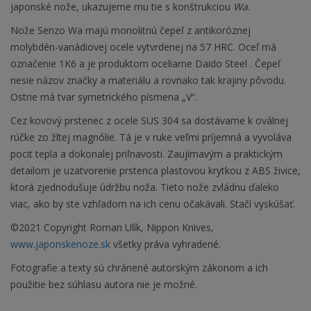
japonské nože, ukazujeme mu tie s konštrukciou
Wa
.
Nože Senzo Wa majú monolitnú čepeľ z antikoróznej
molybdén-vanádiovej ocele vytvrdenej na 57 HRC. Oceľ má
označenie 1K6 a je produktom oceliarne Daido Steel . Čepeľ
nesie názov značky a materiálu a rovnako tak krajiny pôvodu.
Ostrie má tvar symetrického písmena „V“.
Cez kovový prstenec z ocele SUS 304 sa dostávame k oválnej
rúčke zo žltej magnólie. Tá je v ruke veľmi príjemná a vyvoláva
pocit tepla a dokonalej priľnavosti. Zaujímavým a praktickým
detailom je uzatvorenie prstenca plastovou krytkou z ABS živice,
ktorá zjednodušuje údržbu noža. Tieto nože zvládnu ďaleko
viac, ako by ste vzhľadom na ich cenu očakávali. Stačí vyskúšať.
©2021 Copyright Roman Ulík, Nippon Knives,
www.japonskenoze.sk
všetky práva vyhradené.
Fotografie a texty sú chránené autorským zákonom a ich
použitie bez súhlasu autora nie je možné.