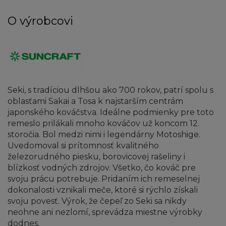
O výrobcovi
Seki, s tradíciou dlhšou ako 700 rokov, patrí spolu s
oblasťami Sakai a Tosa k najstarším centrám
japonského kováčstva. Ideálne podmienky pre toto
remeslo prilákali mnoho kováčov už koncom 12.
storočia. Bol medzi nimi i legendárny Motoshige.
Uvedomoval si prítomnosť kvalitného
železorudného piesku, borovicovej rašeliny i
blízkosť vodných zdrojov. Všetko, čo kováč pre
svoju prácu potrebuje. Pridaním ich remeselnej
dokonalosti vznikali meče, ktoré si rýchlo získali
svoju povesť. Výrok, že čepeľ zo Seki sa nikdy
neohne ani nezlomí, sprevádza miestne výrobky
dodnes.