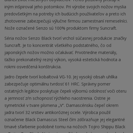
iným inšpiroval jeho potomkov. Pri výrobe svojich nožov myslia
predovšetkým na potreby ich budúcich používateľov a preto ich
zhotovenie zabezpečujú výlučne firmou zamestnaní remeselníci.
Nože označené Senzo sú 100% produktom firmy Suncraft.
Séria nožov Senzo Black tvorí vrchol súčasnej produkcie značky
Suncraft. Je to koncentrát všetkého podstatného, čo od
japonských nožov možno očakávať. Prvotriedne materiály,
ťažko prekonateľný rezný výkon, vysoká estetická hodnota a
rokmi osvedčená konštrukcia.
Jadro čepele tvorí kobaltová VG-10. Jej vysoký obsah uhlíka
zabezpečuje optimálnu tvrdosť 61 HRC. Správny pomer
ostatných legátov poskytuje čepeli výbornú odolnosť voči oteru
a jemnosť zŕn schopnosť rýchleho naostrenia. Ostrie je
symetrické v tvare písmena „V“. Damascénsku čepeľ okrem
jadra tvorí 32 vrstiev antikoróznej ocele. Výrobca použil
označenie Black Damascus Steel čím zdôrazňuje jej elegantné
tmavé sfarbenie podobné tomu na nožoch Tojiro Shippu Black