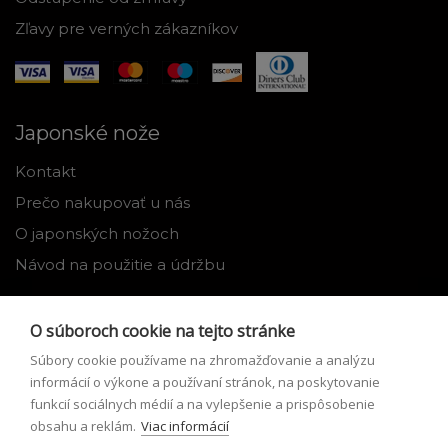
Zľavy pre verných zákazníkov
Japonské nože
Kontakt
Prečo nakupovať u nás
O japonských nožoch
Návod na použitie a údržbu
Nástroje
O súboroch cookie na tejto stránke
Registrácia
Súbory cookie používame na zhromažďovanie a analýzu
Môj profil
informácií o výkone a používaní stránok, na poskytovanie
funkcií sociálnych médií a na vylepšenie a prispôsobenie
Zabudnuté heslo
obsahu a reklám.
Viac informácií