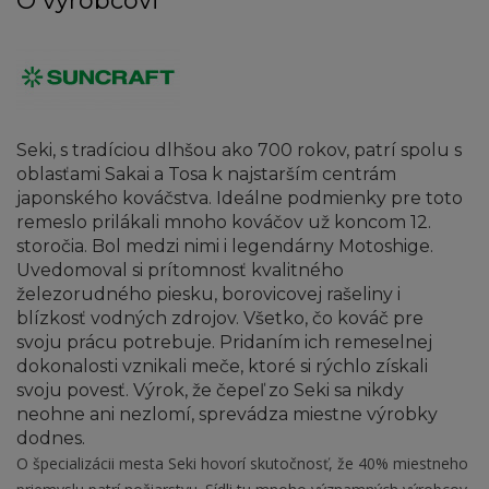
O výrobcovi
Seki, s tradíciou dlhšou ako 700 rokov, patrí spolu s
oblasťami Sakai a Tosa k najstarším centrám
japonského kováčstva. Ideálne podmienky pre toto
remeslo prilákali mnoho kováčov už koncom 12.
storočia. Bol medzi nimi i legendárny Motoshige.
Uvedomoval si prítomnosť kvalitného
železorudného piesku, borovicovej rašeliny i
blízkosť vodných zdrojov. Všetko, čo kováč pre
svoju prácu potrebuje. Pridaním ich remeselnej
dokonalosti vznikali meče, ktoré si rýchlo získali
svoju povesť. Výrok, že čepeľ zo Seki sa nikdy
neohne ani nezlomí, sprevádza miestne výrobky
dodnes.
O špecializácii mesta Seki hovorí skutočnosť, že 40% miestneho