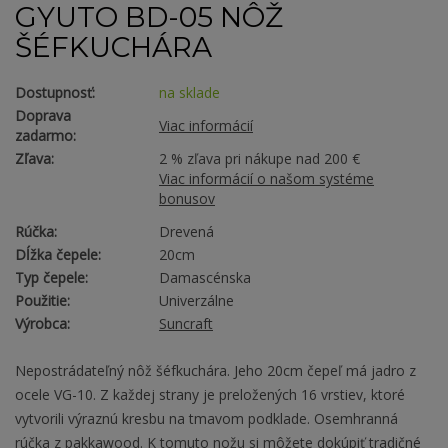
GYUTO BD-05 NÔŽ
ŠÉFKUCHÁRA
Dostupnosť:
na sklade
Doprava
Viac informácií
zadarmo:
Zľava:
2 % zľava pri nákupe nad 200 €
Viac informácií o našom systéme
bonusov
Rúčka:
Drevená
Dĺžka čepele:
20cm
Typ čepele:
Damascénska
Použitie:
Univerzálne
Výrobca:
Suncraft
Nepostrádateľný nôž šéfkuchára. Jeho 20cm čepeľ má jadro z
ocele VG-10. Z každej strany je preložených 16 vrstiev, ktoré
vytvorili výraznú kresbu na tmavom podklade. Osemhranná
rúčka z pakkawood. K tomuto nožu si môžete dokúpiť tradičné