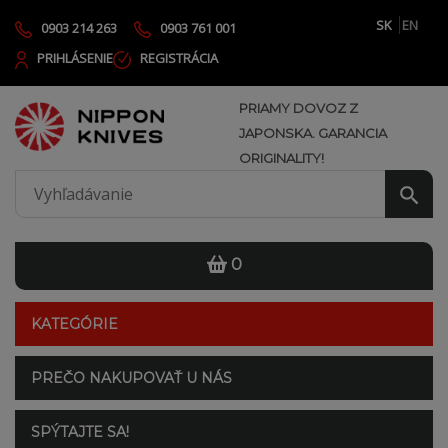
SK
EN
0903 214 263
0903 761 001
PRIHLÁSENIE
REGISTRÁCIA
PRIAMY DOVOZ Z
JAPONSKA. GARANCIA
ORIGINALITY!
0
KATEGÓRIE
PREČO NAKUPOVAŤ U NÁS
SPÝTAJTE SA!