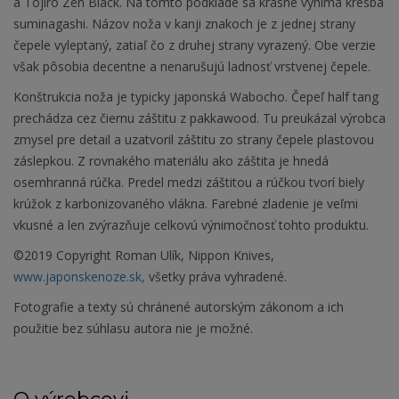
a Tojiro Zen Black. Na tomto podklade sa krásne vyníma kresba
suminagashi. Názov noža v kanji znakoch je z jednej strany
čepele vyleptaný, zatiaľ čo z druhej strany vyrazený. Obe verzie
však pôsobia decentne a nenarušujú ladnosť vrstvenej čepele.
Konštrukcia noža je typicky japonská Wabocho. Čepeľ half tang
prechádza cez čiernu záštitu z pakkawood. Tu preukázal výrobca
zmysel pre detail a uzatvoril záštitu zo strany čepele plastovou
záslepkou. Z rovnakého materiálu ako záštita je hnedá
osemhranná rúčka. Predel medzi záštitou a rúčkou tvorí biely
krúžok z karbonizovaného vlákna. Farebné zladenie je veľmi
vkusné a len zvýrazňuje celkovú výnimočnosť tohto produktu.
©2019 Copyright Roman Ulík, Nippon Knives,
www.japonskenoze.sk,
všetky práva vyhradené.
Fotografie a texty sú chránené autorským zákonom a ich
použitie bez súhlasu autora nie je možné.