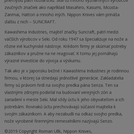
priemyslu patrí nožiarstvu. Sídli tu mnoho významných výrobcov
zvučných značiek ako napríklad Masahiro, Kasumi, Mcusta-
Zanmai, Hattori a mnoho iných. Nippon Knives vám prináša
ďalšiu z nich – SUNCRAFT.
Kawashima Industries, majiteľ značky Suncraft, patrí medzi
väčších výrobcov v Seki. Od roku 1947 sa špecializuje na nože a
rôzne iné kuchynské nástroje. Krédom firmy je skúmať potreby
zákazníkov a pružne na ne reagovať. K tomu jej pomáhajú
výrazné investície do vývoja a výskumu.
Tak ako je v Japonsku bežné i Kawashima Industries je rodinnou
firmou, v ktorej sa striedajú jednotlivé generácie. Zakladatelia
firmy sú právom hrdí na svojho predka pána Senza. Ten sa
vlastnými zdrojmi podieľal na budovaní verejných zón a
zariadení v meste Seki. Mal vždy úctu k jeho obyvateľom a ich
potrebám. Rovnakú úctu prechovávajú súčasní majitelia k
svojím zákazníkom. A aby nezabudli na odkaz svojho predka,
nože vyrobené firemnými remeselníkmi nazývajú Senzo.
©2019 Copyright Roman Ulík, Nippon Knives,