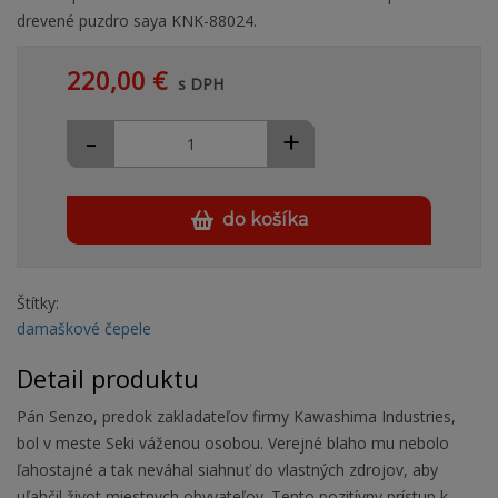
drevené puzdro saya KNK-88024.
220,00 €
s DPH
-
+
do košíka
Štítky:
damaškové čepele
Detail produktu
Pán Senzo, predok zakladateľov firmy Kawashima Industries,
bol v meste Seki váženou osobou. Verejné blaho mu nebolo
ľahostajné a tak neváhal siahnuť do vlastných zdrojov, aby
uľahčil život miestnych obyvateľov. Tento pozitívny prístup k