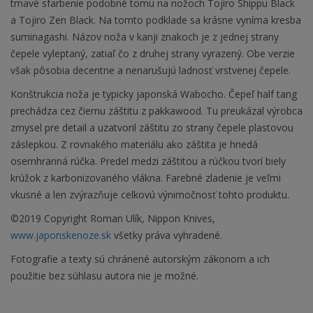
tmavé sfarbenie podobné tomu na nožoch Tojiro Shippu Black
a Tojiro Zen Black. Na tomto podklade sa krásne vyníma kresba
suminagashi. Názov noža v kanji znakoch je z jednej strany
čepele vyleptaný, zatiaľ čo z druhej strany vyrazený. Obe verzie
však pôsobia decentne a nenarušujú ladnosť vrstvenej čepele.
Konštrukcia noža je typicky japonská Wabocho. Čepeľ half tang
prechádza cez čiernu záštitu z pakkawood. Tu preukázal výrobca
zmysel pre detail a uzatvoril záštitu zo strany čepele plastovou
záslepkou. Z rovnakého materiálu ako záštita je hnedá
osemhranná rúčka. Predel medzi záštitou a rúčkou tvorí biely
krúžok z karbonizovaného vlákna. Farebné zladenie je veľmi
vkusné a len zvýrazňuje celkovú výnimočnosť tohto produktu.
©2019 Copyright Roman Ulík, Nippon Knives,
www.japonskenoze.sk
všetky práva vyhradené.
Fotografie a texty sú chránené autorským zákonom a ich
použitie bez súhlasu autora nie je možné.