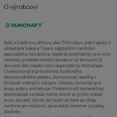
O výrobcovi
Seki, s tradíciou dlhšou ako 700 rokov, patrí spolu s
oblasťami Sakai a Tosa k najstarším centrám
japonského kováčstva. Ideálne podmienky pre toto
remeslo prilákali mnoho kováčov už koncom 12.
storočia. Bol medzi nimi i legendárny Motoshige.
Uvedomoval si prítomnosť kvalitného
železorudného piesku, borovicovej rašeliny i
blízkosť vodných zdrojov. Všetko, čo kováč pre
svoju prácu potrebuje. Pridaním ich remeselnej
dokonalosti vznikali meče, ktoré si rýchlo získali
svoju povesť. Výrok, že čepeľ zo Seki sa nikdy
neohne ani nezlomí, sprevádza miestne výrobky
dodnes.