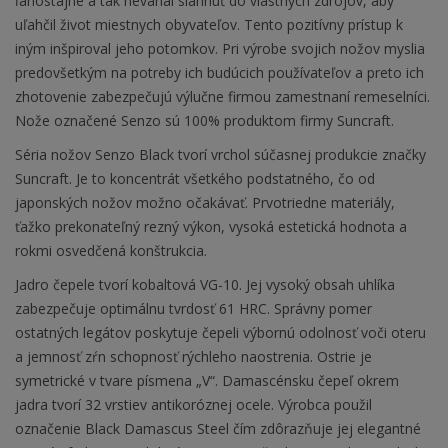
ľahostajné a tak neváhal siahnuť do vlastných zdrojov, aby
uľahčil život miestnych obyvateľov. Tento pozitívny prístup k
iným inšpiroval jeho potomkov. Pri výrobe svojich nožov myslia
predovšetkým na potreby ich budúcich používateľov a preto ich
zhotovenie zabezpečujú výlučne firmou zamestnaní remeselníci.
Nože označené Senzo sú 100% produktom firmy Suncraft.
Séria nožov Senzo Black tvorí vrchol súčasnej produkcie značky
Suncraft. Je to koncentrát všetkého podstatného, čo od
japonských nožov možno očakávať. Prvotriedne materiály,
ťažko prekonateľný rezný výkon, vysoká estetická hodnota a
rokmi osvedčená konštrukcia.
Jadro čepele tvorí kobaltová VG-10. Jej vysoký obsah uhlíka
zabezpečuje optimálnu tvrdosť 61 HRC. Správny pomer
ostatných legátov poskytuje čepeli výbornú odolnosť voči oteru
a jemnosť zŕn schopnosť rýchleho naostrenia. Ostrie je
symetrické v tvare písmena „V“. Damascénsku čepeľ okrem
jadra tvorí 32 vrstiev antikoróznej ocele. Výrobca použil
označenie Black Damascus Steel čím zdôrazňuje jej elegantné