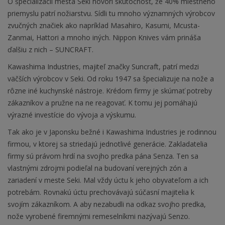
O špecializácii mesta Seki hovorí skutočnosť, že 40% miestneho
priemyslu patrí nožiarstvu. Sídli tu mnoho významných výrobcov
zvučných značiek ako napríklad Masahiro, Kasumi, Mcusta-
Zanmai, Hattori a mnoho iných. Nippon Knives vám prináša
ďalšiu z nich – SUNCRAFT.
Kawashima Industries, majiteľ značky Suncraft, patrí medzi
väčších výrobcov v Seki. Od roku 1947 sa špecializuje na nože a
rôzne iné kuchynské nástroje. Krédom firmy je skúmať potreby
zákazníkov a pružne na ne reagovať. K tomu jej pomáhajú
výrazné investície do vývoja a výskumu.
Tak ako je v Japonsku bežné i Kawashima Industries je rodinnou
firmou, v ktorej sa striedajú jednotlivé generácie. Zakladatelia
firmy sú právom hrdí na svojho predka pána Senza. Ten sa
vlastnými zdrojmi podieľal na budovaní verejných zón a
zariadení v meste Seki. Mal vždy úctu k jeho obyvateľom a ich
potrebám. Rovnakú úctu prechovávajú súčasní majitelia k
svojím zákazníkom. A aby nezabudli na odkaz svojho predka,
nože vyrobené firemnými remeselníkmi nazývajú Senzo.