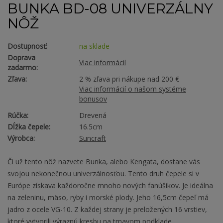
BUNKA BD-08 UNIVERZÁLNY
NÔŽ
Dostupnosť:
na sklade
Doprava
Viac informácií
zadarmo:
Zľava:
2 % zľava pri nákupe nad 200 €
Viac informácií o našom systéme
bonusov
Rúčka:
Drevená
Dĺžka čepele:
16.5cm
Výrobca:
Suncraft
Či už tento nôž nazvete Bunka, alebo Kengata, dostane vás
svojou nekonečnou univerzálnosťou. Tento druh čepele si v
Európe získava každoročne mnoho nových fanúšikov. Je ideálna
na zeleninu, mäso, ryby i morské plody. Jeho 16,5cm čepeľ má
jadro z ocele VG-10. Z každej strany je preložených 16 vrstiev,
ktoré vytvorili výraznú kresbu na tmavom podklade.