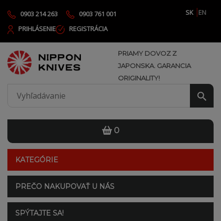
SK
EN
0903 214 263
0903 761 001
PRIHLÁSENIE
REGISTRÁCIA
PRIAMY DOVOZ Z
JAPONSKA. GARANCIA
ORIGINALITY!
0
KATEGÓRIE
PREČO NAKUPOVAŤ U NÁS
SPÝTAJTE SA!