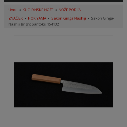
Úvod
KUCHYNSKÉ NOŽE
NOŽE PODĽA
ZNAČIEK
HOKIYAMA
Sakon Ginga Nashiji
Sakon Ginga-
Nashiji Bright Santoku 154132