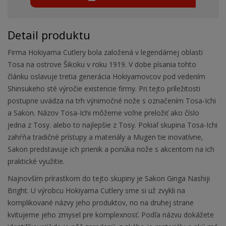
Detail produktu
Firma Hokiyama Cutlery bola založená v legendárnej oblasti
Tosa na ostrove Šikoku v roku 1919. V dobe písania tohto
článku oslavuje tretia generácia Hokiyamovcov pod vedením
Shinsukeho sté výročie existencie firmy. Pri tejto príležitosti
postupne uvádza na trh výnimočné nože s označením Tosa-Ichi
a Sakon. Názov Tosa-Ichi môžeme voľne preložiť ako číslo
jedna z Tosy. alebo to najlepšie z Tosy. Pokiaľ skupina Tosa-Ichi
zahŕňa tradičné prístupy a materiály a Mugen tie inovatívne,
Sakon predstavuje ich prienik a ponúka nože s akcentom na ich
praktické využitie.
Najnovším prírastkom do tejto skupiny je Sakon Ginga Nashiji
Bright. U výrobcu Hokiyama Cutlery sme si už zvykli na
komplikované názvy jeho produktov, no na druhej strane
kvitujeme jeho zmysel pre komplexnosť. Podľa názvu dokážete