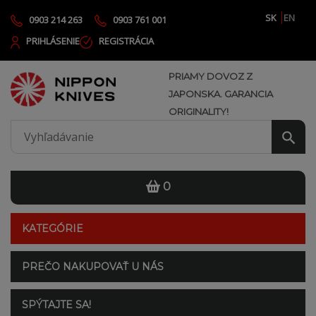
SK
EN
0903 214 263
0903 761 001
PRIHLÁSENIE
REGISTRÁCIA
PRIAMY DOVOZ Z
JAPONSKA. GARANCIA
ORIGINALITY!
0
KATEGÓRIE
PREČO NAKUPOVAŤ U NÁS
SPÝTAJTE SA!