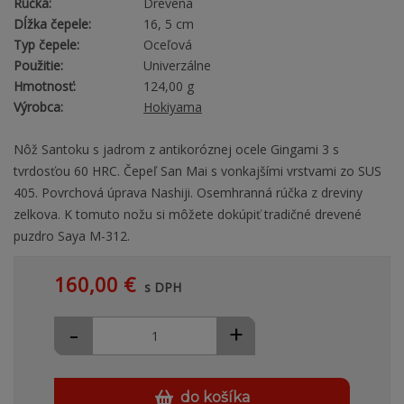
Rúčka:
Drevená
Dĺžka čepele:
16, 5 cm
Typ čepele:
Oceľová
Použitie:
Univerzálne
Hmotnosť:
124,00 g
Výrobca:
Hokiyama
Nôž Santoku s jadrom z antikoróznej ocele Gingami 3 s
tvrdosťou 60 HRC. Čepeľ San Mai s vonkajšími vrstvami zo SUS
405. Povrchová úprava Nashiji. Osemhranná rúčka z dreviny
zelkova. K tomuto nožu si môžete dokúpiť tradičné drevené
puzdro Saya M-312.
160,00 €
s DPH
-
+
do košíka