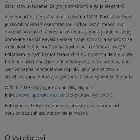
detailistov uvádzame, že gin je strieborný a ga je elegantný.
V jednoduchosti je krása a tu to platí na 100%. Rustikálna čepeľ
je skombinovaná s osemhrannou rúčkou bez prstenca. Ako
materiál bola použitá drevina zelkova – japonský hrab. V svojej
domovine sa volá Keyaki a vďaka svojej tvrdosti a odolnosti sa
v minulosti hojne používal na stavbu lodí, chrámov a svätýň.
Príkladom je dych berúca terasa chrámu Kiyomizu-dera v Kjóte.
Podobne ako honoki ide o dosť drahý materiál a preto sa dnes
využíva najmä na interiérové doplnky. Jeho jemné zrno a
atraktívna farba dotvárajú vyváženosť tohto výnimočného noža.
©2010-2019 Copyright Roman Ulík, Nippon
Knives,
www.japonskenoze.sk
všetky práva vyhradené.
Fotografie a texty sú chránené autorským zákonom a ich
použitie bez súhlasu autora nie je možné.
O výrobcovi