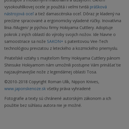
vysokouhlíkovej ocele je použitá i veľmi tvrdá
prášková
nástrojová oceľ
a tiež damascénska oceľ. Dôraz je kladený na
precízne spracované a ergonomicky vyladené rúčky. Inovatívna
línia /Mugen/ je pýchou firmy Hokiyama Cuttlery. Adoptuje
pokrok z iných oblastí do výroby svojich nožov. Ide hlavne o
samoostriace sa nože
SAKON+
s patentovou Vee-Tech
technológiou prevzatou z leteckého a kozmického priemyslu.
Priateľské vzťahy s majiteľom firmy Hokiyama Cuttlery pánom
Shinsuke Hokiyamom nám umožnili postupne Vám prinášať tie
najzaujímavejšie nože z legendárnej oblasti Tosa.
©2010-2018 Copyright Roman Ulík, Nippon Knives,
www.japonskenoze.sk
všetky práva vyhradené
Fotografie a texty sú chránené autorským zákonom a ich
použitie bez súhlasu autora nie je možné.