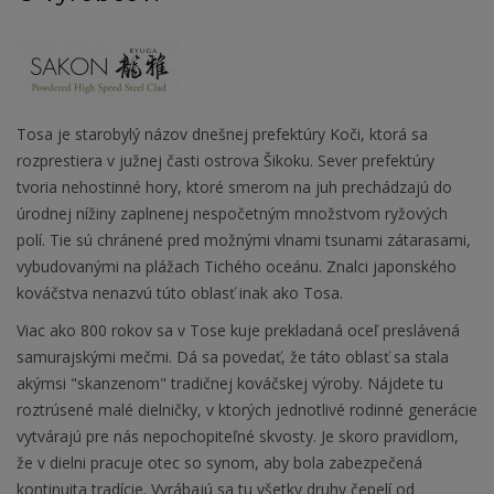
Tosa je starobylý názov dnešnej prefektúry Koči, ktorá sa
rozprestiera v južnej časti ostrova Šikoku. Sever prefektúry
tvoria nehostinné hory, ktoré smerom na juh prechádzajú do
úrodnej nížiny zaplnenej nespočetným množstvom ryžových
polí. Tie sú chránené pred možnými vlnami tsunami zátarasami,
vybudovanými na plážach Tichého oceánu. Znalci japonského
kováčstva nenazvú túto oblasť inak ako Tosa.
Viac ako 800 rokov sa v Tose kuje prekladaná oceľ preslávená
samurajskými mečmi. Dá sa povedať, že táto oblasť sa stala
akýmsi "skanzenom" tradičnej kováčskej výroby. Nájdete tu
roztrúsené malé dielničky, v ktorých jednotlivé rodinné generácie
vytvárajú pre nás nepochopiteľné skvosty. Je skoro pravidlom,
že v dielni pracuje otec so synom, aby bola zabezpečená
kontinuita tradície. Vyrábajú sa tu všetky druhy čepelí od