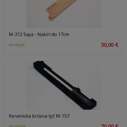
M-312 Saya - Nakiri do 17cm
30,00 €
na dopyt
Keramická brúsna tyč M-157
70,00 €
na sklade