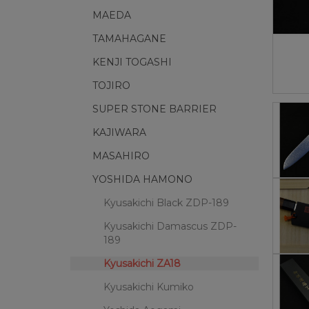
MAEDA
TAMAHAGANE
KENJI TOGASHI
TOJIRO
SUPER STONE BARRIER
KAJIWARA
MASAHIRO
YOSHIDA HAMONO
Kyusakichi Black ZDP-189
Kyusakichi Damascus ZDP-
189
Kyusakichi ZA18
Kyusakichi Kumiko