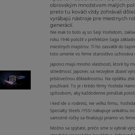
obrovským množstvom malých polí. 
preto tu kováči vždy zohrávali dôl
vyrábajú nástroje pre miestnych ro
generácií.
Nie inak to bolo aj so Seiji Yoshidom, zak
roku 1946 položil v prefektúre Saga základn
miestnych majstrov. Tí ho zasvätili do taj
toto umenie vo firme starostlivo uchováva u
Japonci majú mnoho vlastností, ktoré by mohl
striedmosť. Japonec sa nezvykne zbaviť výr
príslovečnou dôkladnosťou. Na oplátku zís
používaní. To je i krédo firmy Yoshida Ham
spôsobom, aby každodenne prinášali poteš
I keď ide o rodinnú, nie veľkú firmu, Yos
Specialty Steels /YSS/ nakupuje unikátnu o
samotné rúčky sa finalizujú priamo vo firme
Možno sa spýtate, prečo sme si vybrali výr