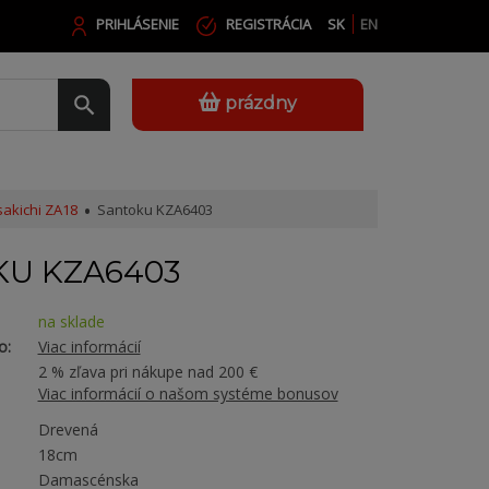
PRIHLÁSENIE
REGISTRÁCIA
SK
EN
prázdny
akichi ZA18
Santoku KZA6403
U KZA6403
na sklade
o:
Viac informácií
2 % zľava pri nákupe nad 200 €
Viac informácií o našom systéme bonusov
Drevená
18cm
Damascénska