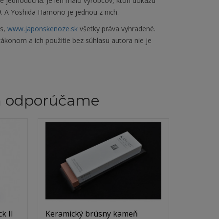
e jednoduchá. Je len málo výrobcov, ktorí dokážu
9
. A Yoshida Hamono je jednou z nich.
es,
www.japonskenoze.sk
všetky práva vyhradené.
ákonom a ich použitie bez súhlasu autora nie je
m odporúčame
k II
Keramický brúsny kameň