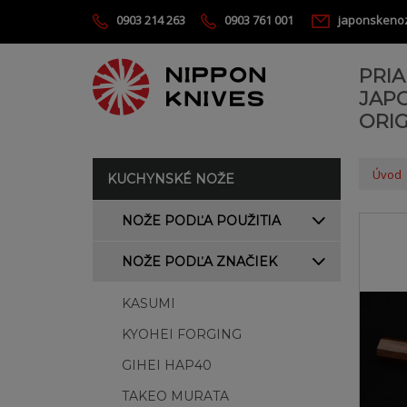
0903 214 263
0903 761 001
japonskeno
PRI
JAP
ORIG
Úvod
KUCHYNSKÉ NOŽE
NOŽE PODĽA POUŽITIA
NOŽE PODĽA ZNAČIEK
KASUMI
KYOHEI FORGING
GIHEI HAP40
TAKEO MURATA