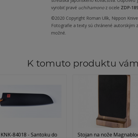
strediská japonského kováčstva. Odpoveď j
vyrobiť pravé
uchihamono
z ocele
ZDP-18
©2020 Copyright Roman Ulík, Nippon Kniv
Fotografie a texty sú chránené autorským z
možné.
K tomuto produktu vá
 KNK-84018 - Santoku do
Stojan na nože Magnabloc