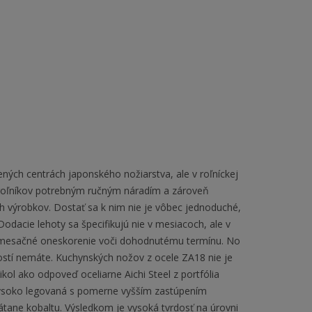
ých centrách japonského nožiarstva, ale v roľníckej
roľníkov potrebným ručným náradím a zároveň
h výrobkov. Dostať sa k nim nie je vôbec jednoduché,
odacie lehoty sa špecifikujú nie v mesiacoch, ale v
ľkomesačné oneskorenie voči dohodnutému termínu. No
ostí nemáte. Kuchynských nožov z ocele ZA18 nie je
kol ako odpoveď oceliarne Aichi Steel z portfólia
vysoko legovaná s pomerne vyšším zastúpením
átane kobaltu. Výsledkom je vysoká tvrdosť na úrovni