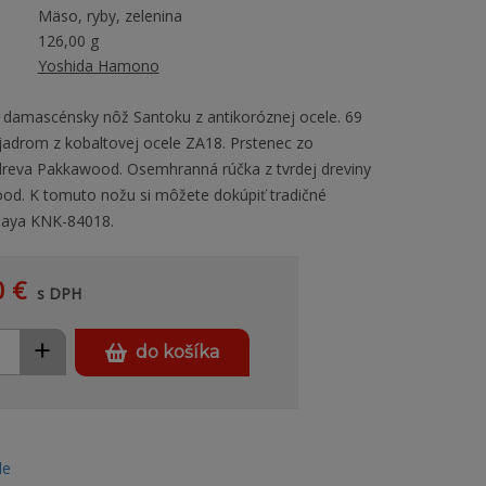
Mäso, ryby, zelenina
126,00 g
Yoshida Hamono
 damascénsky nôž Santoku z antikoróznej ocele. 69
 jadrom z kobaltovej ocele ZA18. Prstenec zo
dreva Pakkawood. Osemhranná rúčka z tvrdej dreviny
d. K tomuto nožu si môžete dokúpiť tradičné
saya KNK-84018.
0 €
s DPH
+
do košíka
le