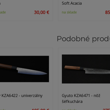
m
Soft Acacia
30,00 €
85
lade
na sklade
Podobné prod
y KZA6422 - univerzálny
Gyuto KZA6471 - nôž
šéfkuchára