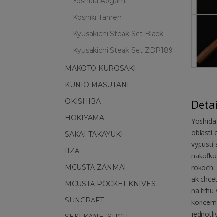
Yoshida Aogami
Koshiki Tanren
Kyusakichi Steak Set Black
Kyusakichi Steak Set ZDP189
MAKOTO KUROSAKI
KUNIO MASUTANI
OKISHIBA
Deta
HOKIYAMA
Yoshida
oblasti 
SAKAI TAKAYUKI
vypustí 
IIZA
nakoľko 
MCUSTA ZANMAI
rokoch.
ak chce
MCUSTA POCKET KNIVES
na trhu 
SUNCRAFT
koncern
jednotl
SEKI KANETSUGU