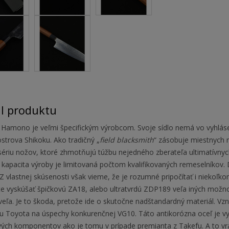
il produktu
 Hamono je veľmi špecifickým výrobcom. Svoje sídlo nemá vo vyhlásen
ostrova Shikoku. Ako tradičný „
field blacksmith
“ zásobuje miestnych 
sériu nožov, ktoré zhmotňujú túžbu nejedného zberateľa ultimatívnyc
kapacita výroby je limitovaná počtom kvalifikovaných remeselníkov. D
 Z vlastnej skúsenosti však vieme, že je rozumné pripočítať i nieko
te vyskúšať špičkovú ZA18, alebo ultratvrdú ZDP189 veľa iných možn
veľa. Je to škoda, pretože ide o skutočne nadštandardný materiál. Vzni
u Toyota na úspechy konkurenčnej VG10. Táto antikorózna oceľ je 
ivých komponentov ako je tomu v prípade premianta z Takefu. A to vr