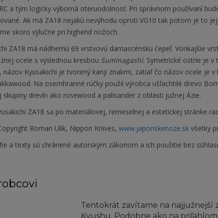
RC a tým logicky výborná oteruodolnosť. Pri správnom používaní bud
tované. Ak má ZA18 nejakú nevýhodu oproti VG10 tak potom je to jej 
ame skoro výlučne pri highend nožoch.
chi ZA18 má nádhernú 69 vrstvovú damascénsku čepeľ. Vonkajšie vrst
óznej ocele s výslednou kresbou
Suminagashi
. Symetrické ostrie je v
, názov Kyusakichi je tvorený kanji znakmi, zatiaľ čo názov ocele je v
akkawood. Na osemhranné rúčky použil výrobca ušľachtilé drevo Bomb
 skupiny drevín ako rosewood a palisander z oblasti južnej Ázie.
usakichi ZA18 sa po materiálovej, remeselnej a estetickej stránke 
opyright Roman Ulík, Nippon Knives,
www.japonskenoze.sk
všetky p
fie a texty sú chránené autorským zákonom a ich použitie bez súhlas
robcovi
Tentokrát zavítame na najjužnejší 
Kyushu. Podobne ako na priľahlom S