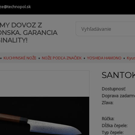
ze@technopol.sk
AMY DOVOZ Z
ONSKA. GARANCIA
INALITY!
KUCHYNSKÉ NOŽE
NOŽE PODĽA ZNAČIEK
YOSHIDA HAMONO
Kyus
SANTOK
Dostupnosť:
Doprava zadarm
Zľava:
Rúčka:
Dĺžka čepele:
Typ čepele: