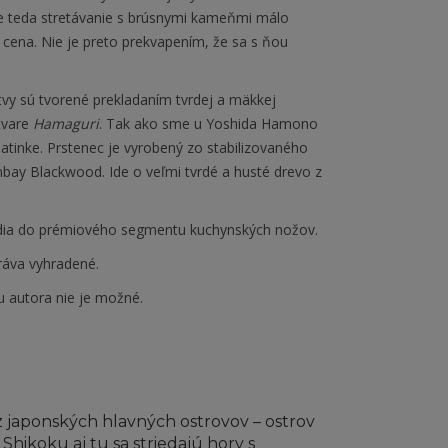
e teda stretávanie s brúsnymi kameňmi málo
cena. Nie je preto prekvapením, že sa s ňou
vy sú tvorené prekladaním tvrdej a mäkkej
 tvare
Hamaguri
. Tak ako sme u Yoshida Hamono
 latinke. Prstenec je vyrobený zo stabilizovaného
ay Blackwood. Ide o veľmi tvrdé a husté drevo z
radia do prémiového segmentu kuchynských nožov.
ráva vyhradené.
u autora nie je možné.
z japonských hlavných ostrovov – ostrov
hikoku aj tu sa striedajú hory s