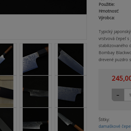
Použitie:
Hmotnosť:
Výrobca:
Typický japonský
vrstvová čepeľ s
stabilizovaného 
Bombay Blackwoo
drevené puzdro 
245,0
-
Štítky:
damaškové čepe