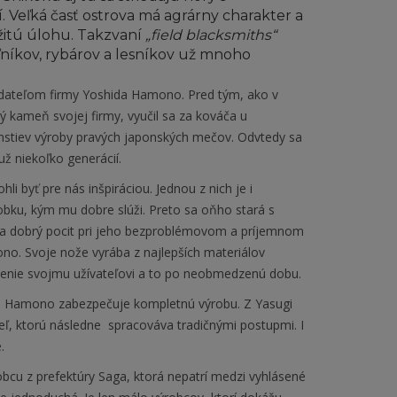
Veľká časť ostrova má agrárny charakter a
ežitú úlohu. Takzvaní
„field blacksmiths“
ľníkov, rybárov a lesníkov už mnoho
ladateľom firmy Yoshida Hamono. Pred tým, ako v
ý kameň svojej firmy, vyučil sa za kováča u
omstiev výroby pravých japonských mečov. Odvtedy sa
ž niekoľko generácií.
i byť pre nás inšpiráciou. Jednou z nich je i
obku, kým mu dobre slúži. Preto sa oňho stará s
ka dobrý pocit pri jeho bezproblémovom a príjemnom
ono. Svoje nože vyrába z najlepších materiálov
enie svojmu užívateľovi a to po neobmedzenú dobu.
hida Hamono zabezpečuje kompletnú výrobu. Z Yasugi
ceľ, ktorú následne spracováva tradičnými postupmi
. I
.
obcu z prefektúry Saga, ktorá nepatrí medzi vyhlásené