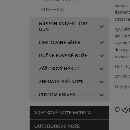
62-63 H
TSUNEHISA
frekven
stretáv
NIPPON KNIVES´ TOP
Kyusaki
GUN
antikor
LIMITOVANÉ SÉRIE
zvyknutí
dreva p
RUČNE KOVANÉ NOŽE
rovnakej
Nože Ky
ZÁŽITKOVÝ NÁKUP
©2025 C
ZBERATEĽSKÉ NOŽE
Fotogra
CUSTOM KNIVES
O vý
VRECKOVÉ NOŽE MCUSTA
OUTDOOROVE NOŽE