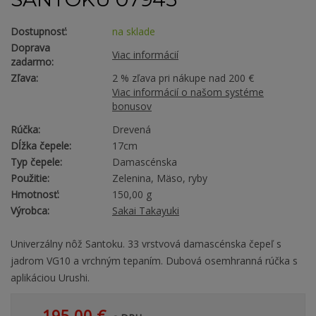
Dostupnosť:
na sklade
Doprava
Viac informácií
zadarmo:
Zľava:
2 % zľava pri nákupe nad 200 €
Viac informácií o našom systéme
bonusov
Rúčka:
Drevená
Dĺžka čepele:
17cm
Typ čepele:
Damascénska
Použitie:
Zelenina, Mäso, ryby
Hmotnosť:
150,00 g
Výrobca:
Sakai Takayuki
Univerzálny nôž Santoku. 33 vrstvová damascénska čepeľ s
jadrom VG10 a vrchným tepaním. Dubová osemhranná rúčka s
aplikáciou Urushi.
195,00 €