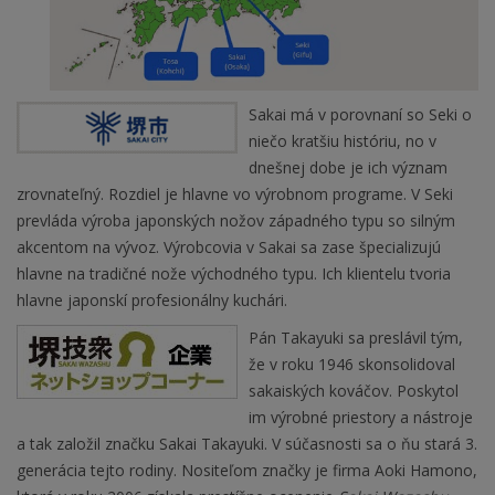
Sakai má v porovnaní so Seki o
niečo kratšiu históriu, no v
dnešnej dobe je ich význam
zrovnateľný. Rozdiel je hlavne vo výrobnom programe. V Seki
prevláda výroba japonských nožov západného typu so silným
akcentom na vývoz. Výrobcovia v Sakai sa zase špecializujú
hlavne na tradičné nože východného typu. Ich klientelu tvoria
hlavne japonskí profesionálny kuchári.
Pán Takayuki sa preslávil tým,
že v roku 1946 skonsolidoval
sakaiských kováčov. Poskytol
im výrobné priestory a nástroje
a tak založil značku Sakai Takayuki. V súčasnosti sa o ňu stará 3.
generácia tejto rodiny. Nositeľom značky je firma Aoki Hamono,