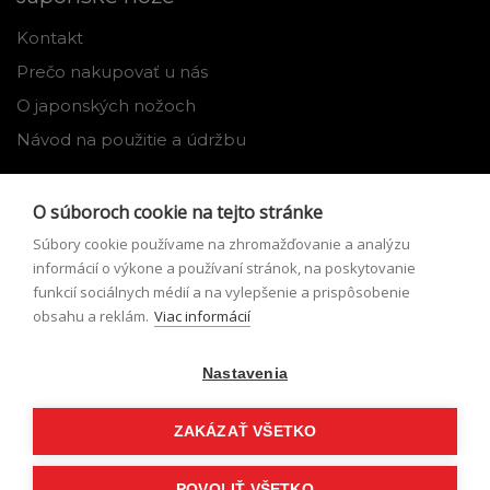
Kontakt
Prečo nakupovať u nás
O japonských nožoch
Návod na použitie a údržbu
Nástroje
O súboroch cookie na tejto stránke
Registrácia
Súbory cookie používame na zhromažďovanie a analýzu
Môj profil
informácií o výkone a používaní stránok, na poskytovanie
funkcií sociálnych médií a na vylepšenie a prispôsobenie
Zabudnuté heslo
obsahu a reklám.
Viac informácií
Odstúpenie od zmluvy
Nastavenia
Podmienky odstúpenia od zmluvy
Formulár pre odstúpenie od zmluvy
ZAKÁZAŤ VŠETKO
POVOLIŤ VŠETKO