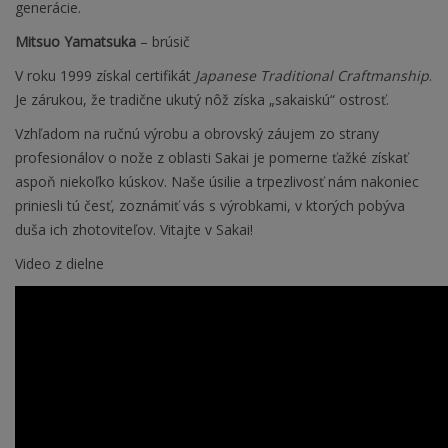
generácie.
Mitsuo Yamatsuka
– brúsič
V roku 1999 získal certifikát
Japanese Traditional Craftmanship
.
Je zárukou, že tradične ukutý nôž získa „sakaiskú“ ostrosť.
Vzhľadom na ručnú výrobu a obrovský záujem zo strany
profesionálov o nože z oblasti Sakai je pomerne ťažké získať
aspoň niekoľko kúskov. Naše úsilie a trpezlivosť nám nakoniec
priniesli tú česť, zoznámiť vás s výrobkami, v ktorých pobýva
duša ich zhotoviteľov. Vitajte v Sakai!
Video z dielne