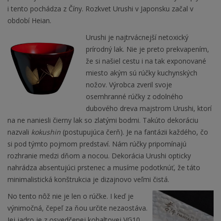
i tento pochádza z Číny. Rozkvet Urushi v Japonsku začal v
období Heian.
Urushi je najtrvácnejší netoxický
prírodný lak. Nie je preto prekvapením,
že si našiel cestu i na tak exponované
miesto akým sú rúčky kuchynských
nožov. Výrobca zveril svoje
osemhranné rúčky z odolného
dubového dreva majstrom Urushi, ktorí
na ne naniesli čierny lak so zlatými bodmi. Takúto dekoráciu
nazvali
kokushin
(postupujúca čerň). Je na fantázii každého, čo
si pod týmto pojmom predstaví. Nám rúčky pripomínajú
rozhranie medzi dňom a nocou. Dekorácia Urushi opticky
nahrádza absentujúci prstenec a musíme podotknúť, že táto
minimalistická konštrukcia je dizajnovo veľmi čistá.
No tento nôž nie je len o rúčke. I keď je
výnimočná, čepeľ za ňou určite nezaostáva.
Jej jadro je z osvedčenej kobaltovej VG10