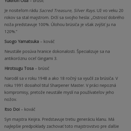
Yukinori Oda
– brúsič
Je nositeľom rádu
Sacred Treasure, Silver Rays
. Už vo veku 20
rokov sa stal majstrom. Drží sa svojho hesla: „Ostrosť dobrého
noža predstavuje 100%. Úlohou brúsiča je však zvýšiť ju na
120%.“
Suogo Yamatsuka
– kováč
Neustále posúva hranice dokonalosti. Špecializuje sa na
antikoróznu oceľ Gingami 3.
Hirotsugu Tosa
– brúsič
Narodil sa v roku 1948 a ako 18 ročný sa vyučil za brúsiča. V
roku 1991 dosiahol titul Sharpener Master. V práci nepozná
kompromisy, pretože neustále myslí na používateľov jeho
nožov.
Itso Doi
– kováč
Syn majstra Keijira. Predstavuje tretiu generáciu klanu. Má
najlepšie predpoklady zachovať toto majstrovstvo pre ďalšie