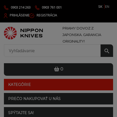
SK
EN
0903 214 263
0903 761 001
PRIHLÁSENIE
REGISTRÁCIA
PRIAMY DOVOZ Z
JAPONSKA. GARANCIA
ORIGINALITY!
0
KATEGÓRIE
PREČO NAKUPOVAŤ U NÁS
SPÝTAJTE SA!