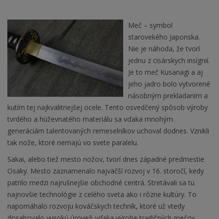
Meč – symbol
starovekého Japonska.
Nie je náhoda, že tvorí
jednu z cisárskych insígnií.
Je to meč Kusanagi a aj
jeho jadro bolo vytvorené
násobným prekladaním a
kutím tej najkvalitnejšej ocele. Tento osvedčený spôsob výroby
tvrdého a húževnatého materiálu sa vďaka mnohým
generáciám talentovaných remeselníkov uchoval dodnes. Vznikli
tak nože, ktoré nemajú vo svete paralelu.
Sakai, alebo tiež mesto nožov, tvorí dnes západné predmestie
Osaky. Mesto zaznamenalo najväčší rozvoj v 16. storočí, kedy
patrilo medzi najrušnejšie obchodné centrá. Stretávali sa tu
najnovšie technológie z celého sveta ako i rôzne kultúry. To
napomáhalo rozvoju kováčskych techník, ktoré už vtedy
dosahovalo vysokú úroveň vďaka výrobe tradičných mečov.