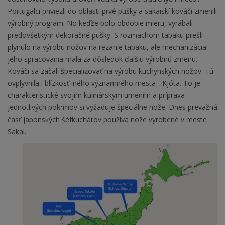
Portugalci priviezli do oblasti prvé pušky a sakaiskí kováči zmenili
výrobný program. No keďže bolo obdobie mieru, vyrábali
predovšetkým dekoračné pušky. S rozmachom tabaku prešli
plynulo na výrobu nožov na rezanie tabaku, ale mechanizácia
jeho spracovania mala za dôsledok ďalšiu výrobnú zmenu.
Kováči sa začali špecializovať na výrobu kuchynských nožov. Tú
ovplyvnila i blízkosť iného významného mesta - Kjóta. To je
charakteristické svojím kulinárskym umením a príprava
jednotlivých pokrmov si vyžaduje špeciálne nože. Dnes prevažná
časť japonských šéfkuchárov používa nože vyrobené v meste
Sakai.