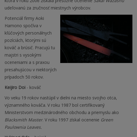
ktorá v roku 2006 získala prestížne ocenenie
Sakai Wazashu
udeľovanú za zručnosť miestnych výrobcov.
Potenciál firmy Aoki
Hamono spočíva v
kľúčových personálnych
pozíciách, ktorými sú
kováč a brúsič. Pracujú tu
majstri s vysokými
oceneniami a s praxou
presahujúcou v niektorých
prípadoch 50 rokov.
Keijiro Doi
- kováč
Vo veku 19 rokov nastúpil v dielni na miesto svojho otca,
významného kováča. V roku 1987 bol certifikovaný
Ministerstvom medzinárodného obchodu a priemyslu ako
Blacksmith Master
. V roku 1997 získal ocenenie
Green
Paulownia Leaves.