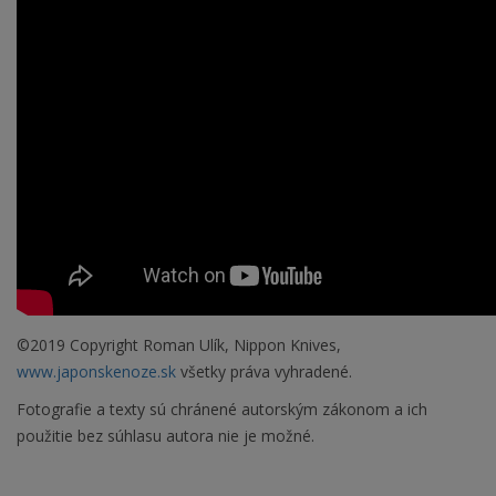
©2019 Copyright Roman Ulík, Nippon Knives,
www.japonskenoze.sk
všetky práva vyhradené.
Fotografie a texty sú chránené autorským zákonom a ich
použitie bez súhlasu autora nie je možné.