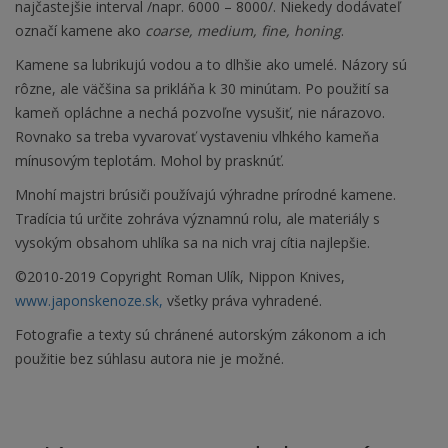
najčastejšie interval /napr. 6000 – 8000/. Niekedy dodávateľ
označí kamene ako
coarse, medium, fine, honing
.
Kamene sa lubrikujú vodou a to dlhšie ako umelé. Názory sú
rôzne, ale väčšina sa prikláňa k 30 minútam. Po použití sa
kameň opláchne a nechá pozvoľne vysušiť, nie nárazovo.
Rovnako sa treba vyvarovať vystaveniu vlhkého kameňa
mínusovým teplotám. Mohol by prasknúť.
Mnohí majstri brúsiči používajú výhradne prírodné kamene.
Tradícia tú určite zohráva významnú rolu, ale materiály s
vysokým obsahom uhlíka sa na nich vraj cítia najlepšie.
©2010-2019 Copyright Roman Ulík, Nippon Knives,
www.japonskenoze.sk,
všetky práva vyhradené.
Fotografie a texty sú chránené autorským zákonom a ich
použitie bez súhlasu autora nie je možné.