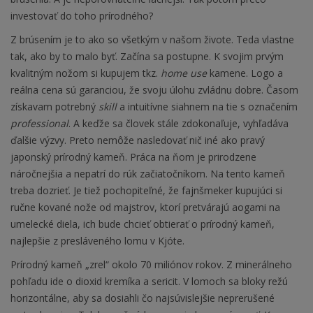
investovať do toho prírodného?
Z brúsením je to ako so všetkým v našom živote. Teda vlastne
tak, ako by to malo byť. Začína sa postupne. K svojim prvým
kvalitným nožom si kupujem tkz.
home use
kamene. Logo a
reálna cena sú garanciou, že svoju úlohu zvládnu dobre. Časom
získavam potrebný
skill
a intuitívne siahnem na tie s označením
professional
. A keďže sa človek stále zdokonaľuje, vyhľadáva
ďalšie výzvy. Preto nemôže nasledovať nič iné ako pravý
japonský prírodný kameň. Práca na ňom je prirodzene
náročnejšia a nepatrí do rúk začiatočníkom. Na tento kameň
treba dozrieť. Je tiež pochopiteľné, že fajnšmeker kupujúci si
ručne kované nože od majstrov, ktorí pretvárajú aogami na
umelecké diela, ich bude chcieť obtierať o prírodný kameň,
najlepšie z presláveného lomu v Kjóte.
Prírodný kameň „zrel“ okolo 70 miliónov rokov. Z minerálneho
pohľadu ide o dioxid kremíka a sericit. V lomoch sa bloky režú
horizontálne, aby sa dosiahli čo najsúvislejšie neprerušené