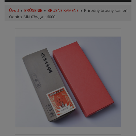
Úvod
BRÚSENIE
BRÚSNE KAMENE
Prírodný brúsny kameň
Oohira IMN-03w, grit 6000