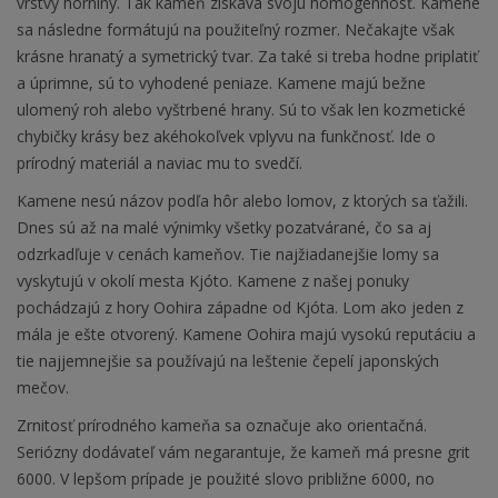
vrstvy horniny. Tak kameň získava svoju homogénnosť. Kamene
sa následne formátujú na použiteľný rozmer. Nečakajte však
krásne hranatý a symetrický tvar. Za také si treba hodne priplatiť
a úprimne, sú to vyhodené peniaze. Kamene majú bežne
ulomený roh alebo vyštrbené hrany. Sú to však len kozmetické
chybičky krásy bez akéhokoľvek vplyvu na funkčnosť. Ide o
prírodný materiál a naviac mu to svedčí.
Kamene nesú názov podľa hôr alebo lomov, z ktorých sa ťažili.
Dnes sú až na malé výnimky všetky pozatvárané, čo sa aj
odzrkadľuje v cenách kameňov. Tie najžiadanejšie lomy sa
vyskytujú v okolí mesta Kjóto. Kamene z našej ponuky
pochádzajú z hory Oohira západne od Kjóta. Lom ako jeden z
mála je ešte otvorený. Kamene Oohira majú vysokú reputáciu a
tie najjemnejšie sa používajú na leštenie čepelí japonských
mečov.
Zrnitosť prírodného kameňa sa označuje ako orientačná.
Seriózny dodávateľ vám negarantuje, že kameň má presne grit
6000. V lepšom prípade je použité slovo približne 6000, no