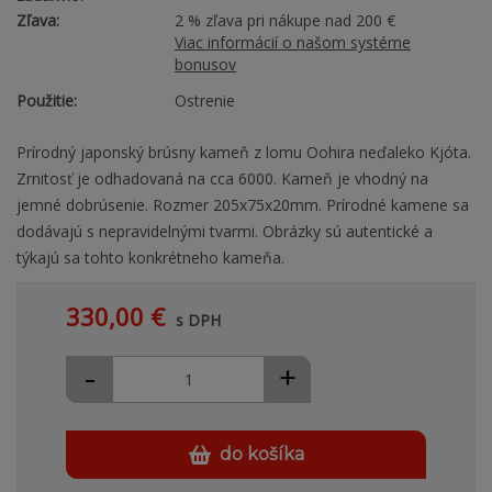
Zľava:
2 % zľava pri nákupe nad 200 €
Viac informácií o našom systéme
bonusov
Použitie:
Ostrenie
Prírodný japonský brúsny kameň z lomu Oohira neďaleko Kjóta.
Zrnitosť je odhadovaná na cca 6000. Kameň je vhodný na
jemné dobrúsenie. Rozmer 205x75x20mm. Prírodné kamene sa
dodávajú s nepravidelnými tvarmi. Obrázky sú autentické a
týkajú sa tohto konkrétneho kameňa.
330,00 €
s DPH
-
+
do košíka