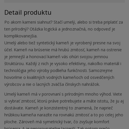
Detail produktu
Po akom kameni siahnuť? Stačí umelý, alebo si treba priplatiť za
ten prírodný? Otázka logická a jednoznačná, no odpoveď je
komplikovanejšia.
Umelý alebo tiež syntetický kameň je vyrobený presne na svoj
účel. Kameň na brúsenie má hrubú zrnitosť, kameň na ostrenie
je jemnejší a honovací kameň vás ohúri svojou jemnou
štruktúrou. Každý z nich je vysoko efektívny, nakoľko materiál i
technológia jeho výroby podlieha funkčnosti. Samozrejme
hovoríme o kvalitných vodných kameňoch od osvedčených
výrobcov a nie o lacných zväčša čínskych nahrážok.
Umelý kameň má v porovnaní s prírodným mnoho výhod. Viete
si vybrať zrnitosť, ktorú práve potrebujete a máte istotu, že ju aj
dostávate. Kameň je konzistentný to znamená, že naprieč
hrúbkou kameňa narazíte na rovnakú zrnitosť a to po celej jeho
ploche. Zároveň má symetrický tvar, čo zvyšuje komfort
brúsenia. A je neporovnateľne lacnejší. Tak potom prečo