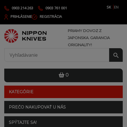
SK
EN
0903 214 263
0903 761 001
PRIHLÁSENIE
REGISTRÁCIA
PRIAMY DOVOZ Z
JAPONSKA. GARANCIA
ORIGINALITY!
0
KATEGÓRIE
PREČO NAKUPOVAŤ U NÁS
SPÝTAJTE SA!