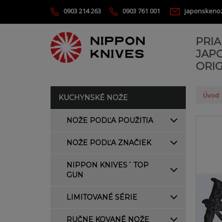
0903 214 263
0903 761 001
japonskeno
PRI
JAP
ORIG
Úvod
KUCHYNSKÉ NOŽE
NOŽE PODĽA POUŽITIA
NOŽE PODĽA ZNAČIEK
NIPPON KNIVES´ TOP
GUN
LIMITOVANÉ SÉRIE
RUČNE KOVANÉ NOŽE