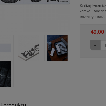
Kvalitný keramic
korekciu zanedba
Rozmery 210x7
49,00 
-
il produktu