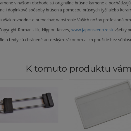
kamene v našom obchode sú originálne brúsne kamene a pochádzajú
e i doplnkové spôsoby brúsenia pomocou brúsnych tyčí alebo keram
a však rozhodnete prenechať naostrenie Vašich nožov profesionálom, s
opyright Roman Ulík, Nippon Knives,
www.japonskenoze.sk
všetky p
fie a texty sú chránené autorským zákonom a ich použitie bez súhlas
K tomuto produktu vá