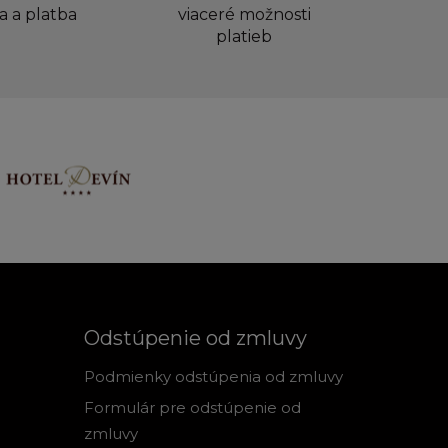
a a platba
viaceré možnosti
platieb
Odstúpenie od zmluvy
Podmienky odstúpenia od zmluvy
Formulár pre odstúpenie od
zmluvy