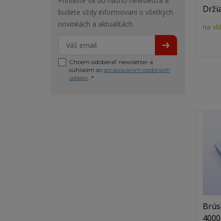
Prihláste sa do nášho newslettra a
Drži
budete vždy informovaní o všetkých
novinkách a aktualitách.
na sk
Chcem odoberať newsletter a
súhlasím so
spracovaním osobných
údajov
. *
Brús
4000