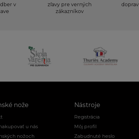
dber v
zľavy pre verných
doprav
lave
zákazníkov
nské nože
Nástroje
t
Registrácia
nakupovať u nás
Môj profil
nských nožoch
Zabudnuté heslo