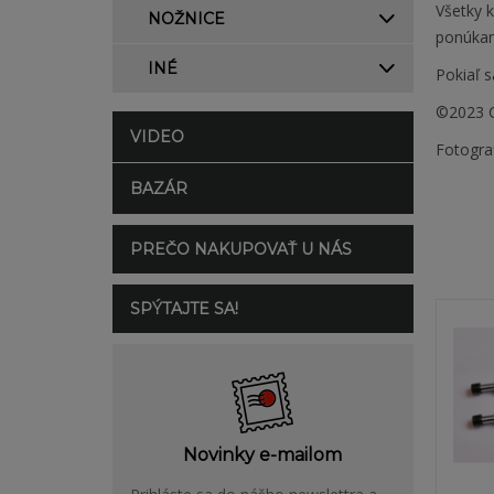
Všetky 
NOŽNICE
ponúkam
INÉ
Pokiaľ s
©2023 C
VIDEO
Fotogra
BAZÁR
PREČO NAKUPOVAŤ U NÁS
SPÝTAJTE SA!
Novinky e-mailom