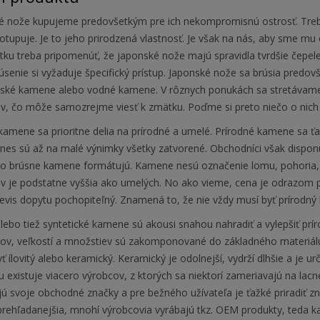
é nože kupujeme predovšetkým pre ich nekompromisnú ostrosť. Treba
tupuje. Je to jeho prirodzená vlastnosť. Je však na nás, aby sme mu op
tku treba pripomenúť, že japonské nože majú spravidla tvrdšie čepele
rúsenie si vyžaduje špecifický prístup. Japonské nože sa brúsia pre
nské kamene alebo vodné kamene. V rôznych ponukách sa stretávame 
, čo môže samozrejme viesť k zmätku. Poďme si preto niečo o nich
amene sa prioritne delia na prírodné a umelé. Prírodné kamene sa ťaži
Dnes sú až na malé výnimky všetky zatvorené. Obchodníci však disp
ho brúsne kamene formátujú. Kamene nesú označenie lomu, pohoria, t
 je podstatne vyššia ako umelých. No ako vieme, cena je odrazom p
evis dopytu pochopiteľný. Znamená to, že nie vždy musí byť prírodný 
ebo tiež syntetické kamene sú akousi snahou nahradiť a vylepšiť prí
lov, veľkostí a množstiev sú zakomponované do základného materiálu
 ílovitý alebo keramický. Keramický je odolnejší, vydrží dlhšie a je u
 existuje viacero výrobcov, z ktorých sa niektorí zameriavajú na lacnej
ú svoje obchodné značky a pre bežného užívateľa je ťažké priradiť z
prehľadanejšia, mnohí výrobcovia vyrábajú tkz. OEM produkty, teda 