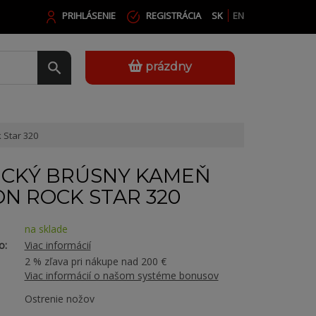
PRIHLÁSENIE
REGISTRÁCIA
SK
EN
prázdny
 Star 320
ICKÝ BRÚSNY KAMEŇ
N ROCK STAR 320
na sklade
o:
Viac informácií
2 % zľava pri nákupe nad 200 €
Viac informácií o našom systéme bonusov
Ostrenie nožov