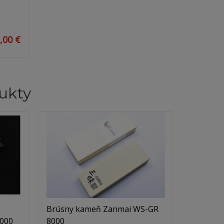
,00 €
ukty
Brúsny kameň Zanmai WS-GR
6000
8000