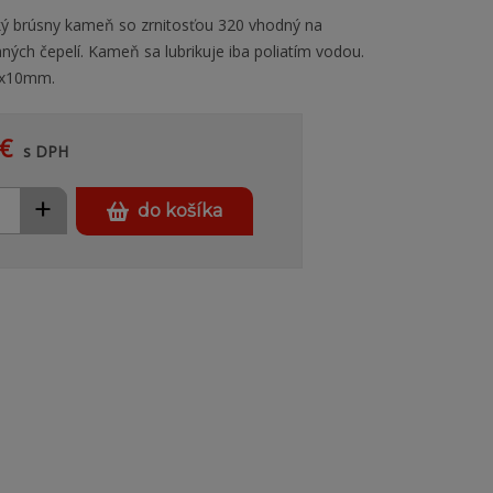
ký brúsny kameň so zrnitosťou 320 vhodný na
ných čepelí. Kameň sa lubrikuje iba poliatím vodou.
0x10mm.
€
s DPH
+
do košíka