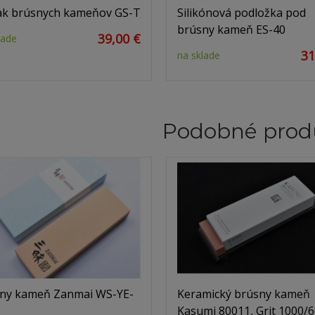
ak brúsnych kameňov GS-T
Silikónová podložka pod
brúsny kameň ES-40
39,00 €
lade
31
na sklade
Podobné prod
ny kameň Zanmai WS-YE-
Keramický brúsny kameň
Kasumi 80011, Grit 1000/