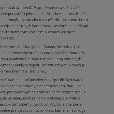
 si však uvedomiť, že používaním sa každý nôž
äť prinavrátili jeho najdôležitejšiu vlastnosť. Hneď
 a jemnejšie ostrie ako ich európski konkurenti. Preto
dovšetkým na brúsnych kameňoch. Častokrát sa nazývajú
s diametrálnymi rozdielmi v cenách brúsnych
 povedať.
li v lomoch, z ktorých najžiadanejšie boli v okolí
onujú s obmedzenými zásobami základného materiálu,
ypu a nakoniec stupňa tvrdosti. Cena prírodných
omeru ponuky a dopytu. Pri zatvorených lomoch je
kameň kvalitnejší ako umelý.
rodné kamene. Brúsne elementy špecifických tvarov,
 tvoriaceho samotný tvar kameňa /tehlička/. Ten
rčený predovšetkým na brúsenie veľmi tvrdých ocelí. V
šie kamene, iní zase na tie kvalitnejšie a drahšie.
načku k samotnému výrobcovi. Aby bola orientácia
kamene pre výrobcov nožov. Tieto kamene nesú logá