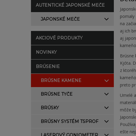
AUTENTICKÉ JAPONSKÉ MEČE
Japonsk
pomaly o
JAPONSKÉ MEČE
na začia
aj ich b
AKCIOVÉ PRODUKTY
aj japo
kameňov
NOVINKY
Brúsne k
Kjóta. 
BRÚSENIE
z ktoré
kameňov
BRÚSNE KAMENE
preto pr
BRÚSNE TYČE
Umelé al
materiá
BRÚSKY
môže byť
Japonsku
BRÚSNY SYSTÉM TSPROF
Používaj
ešte ne
LASEROVÝ GONIOMETER