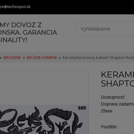
ze@technopol.sk
AMY DOVOZ Z
ONSKA. GARANCIA
INALITY!
BRÚSENIE
BRÚSNE KAMENE
Keramický brúsny kameň Shapton Rock
KERAM
SHAPTO
Dostupnosť:
Doprava zadarm
Zľava:
Použitie: