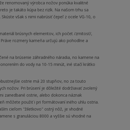
lo, že renomovaný výrobca nožov ponúka kvalitné
eto je takáto kúpa bez rizík. Na našom trhu sa
Skúste však s nimi nabrúsiť čepeľ z ocele VG-10, o
ateriál brúsnych elementov, ich počet /zrnitosť/,
i/. Práve rozmery kameňa určujú ako pohodlne a
rčené na brúsenie záhradného náradia, no kamene na
ponorením do vody na 10-15 minút, iné stačí krátko
obustnejšie ostrie má 20 stupňov, no za touto
h nožov. Pri brúsení je dôležité dodržiavať zvolený
ľmi zanedbané ostrie, alebo dokonca náznak
 môžete použiť i pri formátovaní iného uhlu ostria.
aším cieľom "žiletkovo" ostrý nôž, je vhodné
Kamene s granuláciou 8000 a vyššie sú vhodné na