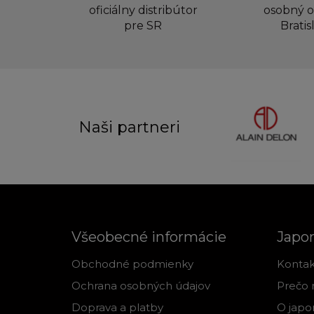
oficiálny distribútor
osobný o
pre SR
Bratis
Naši partneri
Všeobecné informácie
Japo
Obchodné podmienky
Kontak
Ochrana osobných údajov
Prečo 
Doprava a platby
O japo