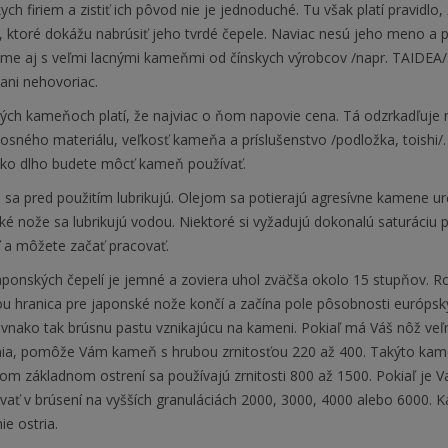
ych firiem a zistiť ich pôvod nie je jednoduché. Tu však platí pravid
ktoré dokážu nabrúsiť jeho tvrdé čepele. Naviac nesú jeho meno a pr
me aj s veľmi lacnými kameňmi od čínskych výrobcov /napr. TAIDEA/. 
ani nehovoriac.
ých kameňoch platí, že najviac o ňom napovie cena. Tá odzrkadľuje m
 nosného materiálu, veľkosť kameňa a príslušenstvo /podložka, toish
ko dlho budete môcť kameň používať.
sa pred použitím lubrikujú. Olejom sa potierajú agresívne kamene u
é nože sa lubrikujú vodou. Niektoré si vyžadujú dokonalú saturáciu 
 a môžete začať pracovať.
aponských čepelí je jemné a zoviera uhol zväčša okolo 15 stupňov. R
 hranica pre japonské nože končí a začína pole pôsobnosti európskyc
rovnako tak brúsnu pastu vznikajúcu na kameni. Pokiaľ má Váš nôž ve
nia, pomôže Vám kameň s hrubou zrnitosťou 220 až 400. Takýto kameň
om základnom ostrení sa používajú zrnitosti 800 až 1500. Pokiaľ je V
vať v brúsení na vyšších granuláciách 2000, 3000, 4000 alebo 6000. 
ie ostria.