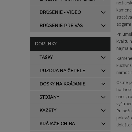
nožiarsk
kamene, 
BRÚSENIE - VIDEO
stretáva
aogami 
BRÚSENIE PRE VÁS
Pri umel
kvalitu
DOPLNKY
najmä a
TAŠKY
Kamene 
kuchynsk
PUZDRA NA ČEPELE
namočiť
Ostrie j
DOSKY NA KRÁJANIE
hodnotou
uhol , 
STOJANY
vyštrbe
KAZETY
Pri bežn
pokračo
KRÁJAČE CHIBA
dolešten