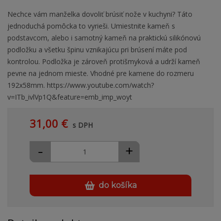
Nechce vám manželka dovoliť brúsiť nože v kuchyni? Táto
jednoduchá pomôcka to vyrieši. Umiestnite kameň s
podstavcom, alebo i samotný kameň na praktickú silikónovú
podložku a všetku špinu vznikajúcu pri brúsení máte pod
kontrolou. Podložka je zároveň protišmyková a udrží kameň
pevne na jednom mieste. Vhodné pre kamene do rozmeru
192x58mm. https://www.youtube.com/watch?
v=ITb_ivlVp1Q&feature=emb_imp_woyt
31,00 €
s DPH
-
+
do košíka