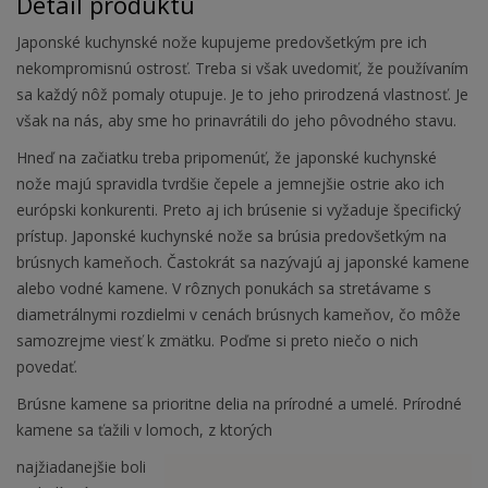
Detail produktu
Japonské kuchynské nože kupujeme predovšetkým pre ich
nekompromisnú ostrosť. Treba si však uvedomiť, že používaním
sa každý nôž pomaly otupuje. Je to jeho prirodzená vlastnosť. Je
však na nás, aby sme ho prinavrátili do jeho pôvodného stavu.
Hneď na začiatku treba pripomenúť, že japonské kuchynské
nože majú spravidla tvrdšie čepele a jemnejšie ostrie ako ich
európski konkurenti. Preto aj ich brúsenie si vyžaduje špecifický
prístup. Japonské kuchynské nože sa brúsia predovšetkým na
brúsnych kameňoch. Častokrát sa nazývajú aj japonské kamene
alebo vodné kamene. V rôznych ponukách sa stretávame s
diametrálnymi rozdielmi v cenách brúsnych kameňov, čo môže
samozrejme viesť k zmätku. Poďme si preto niečo o nich
povedať.
Brúsne kamene sa prioritne delia na prírodné a umelé. Prírodné
kamene sa ťažili v lomoch, z ktorých
najžiadanejšie boli