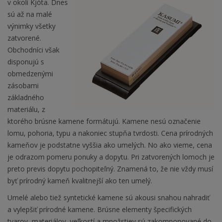
v okolí Kjóta. Dnes
sú až na malé
výnimky všetky
zatvorené.
Obchodníci však
disponujú s
obmedzenými
zásobami
základného
materiálu, z
ktorého brúsne kamene formátujú. Kamene nesú označenie
lomu, pohoria, typu a nakoniec stupňa tvrdosti. Cena prírodných
kameňov je podstatne vyššia ako umelých. No ako vieme, cena
je odrazom pomeru ponuky a dopytu. Pri zatvorených lomoch je
preto previs dopytu pochopiteľný. Znamená to, že nie vždy musí
byť prírodný kameň kvalitnejší ako ten umelý.
Umelé alebo tiež syntetické kamene sú akousi snahou nahradiť
a vylepšiť prírodné kamene. Brúsne elementy špecifických
tvarov, materiálov, veľkostí a množstiev sú zakomponované do