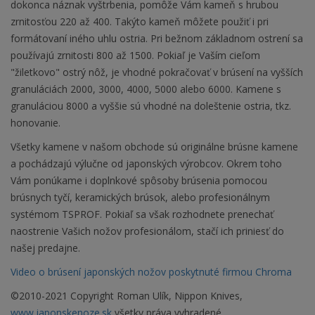
dokonca náznak vyštrbenia, pomôže Vám kameň s hrubou
zrnitosťou 220 až 400. Takýto kameň môžete použiť i pri
formátovaní iného uhlu ostria. Pri bežnom základnom ostrení sa
používajú zrnitosti 800 až 1500. Pokiaľ je Vaším cieľom
"žiletkovo" ostrý nôž, je vhodné pokračovať v brúsení na vyšších
granuláciách 2000, 3000, 4000, 5000 alebo 6000. Kamene s
granuláciou 8000 a vyššie sú vhodné na doleštenie ostria, tkz.
honovanie.
Všetky kamene v našom obchode sú originálne brúsne kamene
a pochádzajú výlučne od japonských výrobcov. Okrem toho
Vám ponúkame i doplnkové spôsoby brúsenia pomocou
brúsnych tyčí, keramických brúsok, alebo profesionálnym
systémom TSPROF. Pokiaľ sa však rozhodnete prenechať
naostrenie Vašich nožov profesionálom, stačí ich priniesť do
našej predajne.
Video o brúsení japonských nožov poskytnuté firmou Chroma
©2010-2021 Copyright Roman Ulík, Nippon Knives,
www.japonskenoze.sk
všetky práva vyhradené.