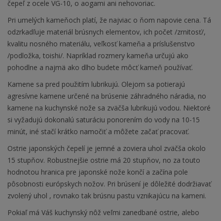
čepeľ z ocele VG-10, o aogami ani nehovoriac.
Pri umelých kameňoch platí, že najviac o ňom napovie cena. Tá
odzrkadľuje materiál brúsnych elementov, ich počet /zrnitosť/,
kvalitu nosného materiálu, veľkosť kameňa a príslušenstvo
/podložka, toishi/. Napríklad rozmery kameňa určujú ako
pohodlne a najmä ako dlho budete môcť kameň používať.
Kamene sa pred použitím lubrikujú. Olejom sa potierajú
agresívne kamene určené na brúsenie záhradného náradia, no
kamene na kuchynské nože sa zväčša lubrikujú vodou. Niektoré
si vyžadujú dokonalú saturáciu ponorením do vody na 10-15
minút, iné stačí krátko namočiť a môžete začať pracovať.
Ostrie japonských čepelí je jemné a zoviera uhol zväčša okolo
15 stupňov. Robustnejšie ostrie má 20 stupňov, no za touto
hodnotou hranica pre japonské nože končí a začína pole
pôsobnosti európskych nožov. Pri brúsení je dôležité dodržiavať
zvolený uhol , rovnako tak brúsnu pastu vznikajúcu na kameni.
Pokiaľ má Váš kuchynský nôž veľmi zanedbané ostrie, alebo