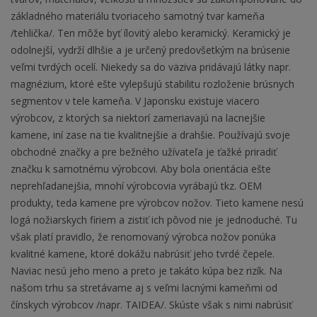
základného materiálu tvoriaceho samotný tvar kameňa
/tehlička/. Ten môže byť ílovitý alebo keramický. Keramický je
odolnejší, vydrží dlhšie a je určený predovšetkým na brúsenie
veľmi tvrdých ocelí. Niekedy sa do väziva pridávajú látky napr.
magnézium, ktoré ešte vylepšujú stabilitu rozloženie brúsnych
segmentov v tele kameňa. V Japonsku existuje viacero
výrobcov, z ktorých sa niektorí zameriavajú na lacnejšie
kamene, iní zase na tie kvalitnejšie a drahšie. Používajú svoje
obchodné značky a pre bežného užívateľa je ťažké priradiť
značku k samotnému výrobcovi. Aby bola orientácia ešte
neprehľadanejšia, mnohí výrobcovia vyrábajú tkz. OEM
produkty, teda kamene pre výrobcov nožov. Tieto kamene nesú
logá nožiarskych firiem a zistiť ich pôvod nie je jednoduché. Tu
však platí pravidlo, že renomovaný výrobca nožov ponúka
kvalitné kamene, ktoré dokážu nabrúsiť jeho tvrdé čepele.
Naviac nesú jeho meno a preto je takáto kúpa bez rizík. Na
našom trhu sa stretávame aj s veľmi lacnými kameňmi od
čínskych výrobcov /napr. TAIDEA/. Skúste však s nimi nabrúsiť