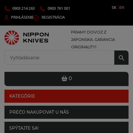
SK
EN
0903 214 263
0903 761 001
PRIHLÁSENIE
REGISTRÁCIA
PRIAMY DOVOZ Z
JAPONSKA. GARANCIA
ORIGINALITY!
0
KATEGÓRIE
PREČO NAKUPOVAŤ U NÁS
SPÝTAJTE SA!