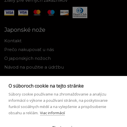
Zľavy pre verných zákazníkov
Japonské nože
Kontakt
Prečo nakupovať u nás
O japonských nožoch
Návod na použitie a údržbu
Nástroje
O súboroch cookie na tejto stránke
Registrácia
Súbory cookie používame na zhromažďovanie a analýzu
Môj profil
informácií o výkone a používaní stránok, na poskytovanie
funkcií sociálnych médií a na vylepšenie a prispôsobenie
Zabudnuté heslo
obsahu a reklám.
Viac informácií
Odstúpenie od zmluvy