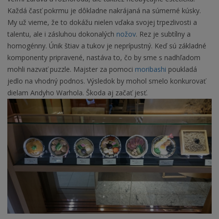
Každá časť pokrmu je dôkladne nakrájaná na súmerné kúsky.
My už vieme, že to dokážu nielen vďaka svojej trpezlivosti a
talentu, ale i zásluhou dokonalých
nožov
. Rez je subtílny a
homogénny. Únik štiav a tukov je neprípustný. Keď sú základné
komponenty pripravené, nastáva to, čo by sme s nadhľadom
mohli nazvať puzzle. Majster za pomoci
moribashi
poukladá
jedlo na vhodný podnos. Výsledok by mohol smelo konkurovať
dielam Andyho Warhola. Škoda aj začať jesť.