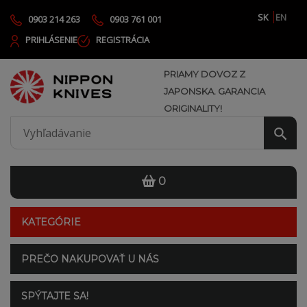
SK
EN
0903 214 263
0903 761 001
PRIHLÁSENIE
REGISTRÁCIA
PRIAMY DOVOZ Z
JAPONSKA. GARANCIA
ORIGINALITY!
0
KATEGÓRIE
PREČO NAKUPOVAŤ U NÁS
SPÝTAJTE SA!