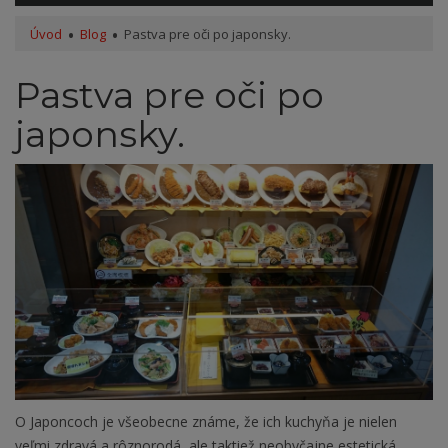
Úvod
Blog
Pastva pre oči po japonsky.
Pastva pre oči po
japonsky.
O Japoncoch je všeobecne známe, že ich kuchyňa je nielen
veľmi zdravá a rôznorodá, ale taktiež neobyčajne estetická.