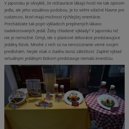
V Japonsku je obvyklé, že reštaurácie lákajú hostí nie tak opisom
jedla, ale jeho vizuálnou podobou. Je to veľmi vďačné hlavne pre
cudzincov, ktorí majú možnosť rýchlejšej orientácie.
Prechádzate tak popri výkladoch preplnených lákavo
nadekorovaných jedál. Žeby chladené výklady? V Japonsku nič
nie je nemožné. Omyl, ide o plastové dekorácie predstavujúce
jedálny lístok. Mnohé z nich sú na nerozoznanie verné svojim
predlohám. Nejde však o žiadnu lacnú záležitosť. Zaplniť výklad
virtuálnym jedálnym lístkom predstavuje nemalú investíciu.