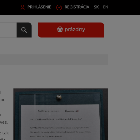
PRIHLÁSENIE
REGISTRÁCIA
SK
EN
prázdny
i
opu
o
ives.
e tak