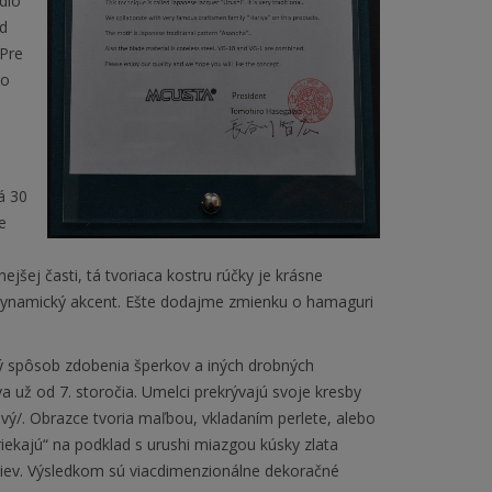
dlo
d
Pre
ho
á 30
e
jšej časti, tá tvoriaca kostru rúčky je krásne
u dynamický akcent. Ešte dodajme zmienku o hamaguri
čný spôsob zdobenia šperkov a iných drobných
 už od 7. storočia. Umelci prekrývajú svoje kresby
ý/. Obrazce tvoria maľbou, vkladaním perlete, alebo
ekajú“ na podklad s urushi miazgou kúsky zlata
rstiev. Výsledkom sú viacdimenzionálne dekoračné