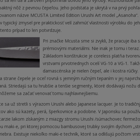
ko sa len dá a zároveň pripomínal dôvod jeho výroby. Rozhodnutie pa
aktný nôž z pevnou čepeľou. Jeho podstata je ukrytá v na prvý pohľa
ovanom názve MCUSTA Limited Edition Urushi Art model „Asanoha“. 
 typický zmysel pre praktickosť velí zahrnúť vlastnosti výrobku do je
tento prípad to len potvrdzuje.
Pri značke Mcusta sme si zvykli, že pracuje iba s
prémiovými materiálmi. Nie inak je tomu i teraz.
Základom konštrukcie je coreless platňa tvoren
vrstvami prvotriednych ocelí VG-10 a VG-1. Takž
damascénska je nielen čepeľ, ale i kostra rúčky.
a strane čepele je oceľ rovná s jemným ručným tepaním v jej najvrchne
vaná. Striedajú sa tu hrubšie a tenšie segmenty, ktoré dodávajú nož
 môžeme sa začať venovať tomu najhlavnejšiemu.
te sa už stretli s výrazom Urushi alebo Japanese lacquer. Je to tradi
v ako sú kazety, perá, šperkovnice a podobne. V Japonsku sa používa
ntarzie lakom získaným z miazgy stromu Urushi /súmachovec fermežov
ou maki-e, pri ktorej pomocou bambusovej trubky svojím dychom „stri
riebra. Existuje niekoľko maki-e techník, ktoré sa odlišujú počtom v