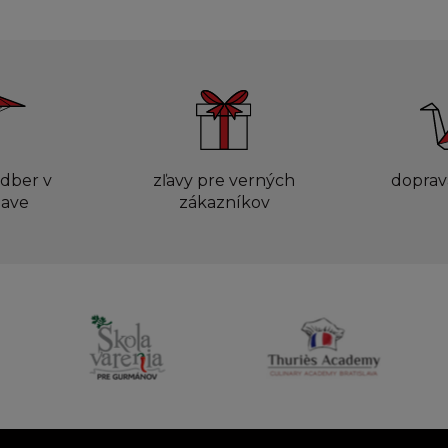
dber v
zľavy pre verných
doprav
lave
zákazníkov