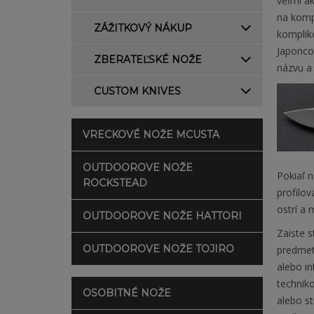
veľmi a
na komp
ZÁŽITKOVÝ NÁKUP
komplik
Japoncov
ZBERATEĽSKÉ NOŽE
názvu a 
CUSTOM KNIVES
VRECKOVÉ NOŽE MCUSTA
OUTDOOROVE NOŽE
Pokiaľ n
ROCKSTEAD
profilo
ostrí a
OUTDOOROVE NOŽE HATTORI
Zaiste s
OUTDOOROVE NOŽE TOJIRO
predmeto
alebo i
technik
OSOBITNÉ NOŽE
alebo st