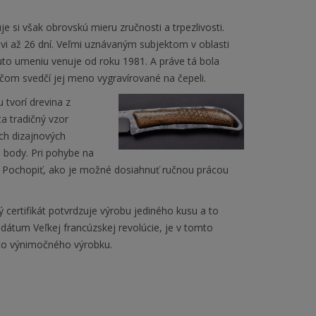
e si však obrovskú mieru zručnosti a trpezlivosti.
vi až 26 dní. Veľmi uznávaným subjektom v oblasti
muto umeniu venuje od roku 1981. A práve tá bola
 čom svedčí jej meno vygravírované na čepeli.
tvorí drevina z
a tradičný vzor
ch dizajnových
é body. Pri pohybe na
y. Pochopiť, ako je možné dosiahnuť ručnou prácou
 certifikát potvrdzuje výrobu jediného kusu a to
átum Veľkej francúzskej revolúcie, je v tomto
to výnimočného výrobku.