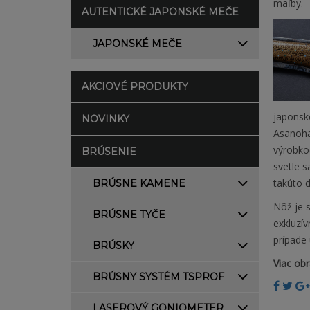
maľby.
AUTENTICKÉ JAPONSKÉ MEČE
JAPONSKÉ MEČE
AKCIOVÉ PRODUKTY
japonské
NOVINKY
Asanoha
výrobkoc
BRÚSENIE
svetle s
takúto 
BRÚSNE KAMENE
Nôž je s
BRÚSNE TYČE
exkluzí
prípade
BRÚSKY
Viac ob
BRÚSNY SYSTÉM TSPROF
LASEROVÝ GONIOMETER