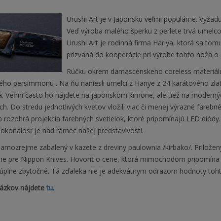
Urushi Art je v Japonsku veľmi populárne. Vyžaduj
Veď výroba malého šperku z perlete trvá umelco
Urushi Art je rodinná firma Hariya, ktorá sa to
prizvaná do kooperácie pri výrobe tohto noža o
Rúčku okrem damascénskeho coreless materiálu 
ho persimmonu . Na ňu naniesli umelci z Hariye z 24 karátového zlat
. Veľmi často ho nájdete na japonskom kimone, ale tiež na moderný
h. Do stredu jednotlivých kvetov vložili viac či menej výrazné farebn
a rozohrá projekcia farebných svetielok, ktoré pripomínajú LED diód
dokonalosť je nad rámec našej predstavivosti.
amozrejme zabalený v kazete z dreviny paulownia /kirbako/. Priložený
vne pre Nippon Knives. Hovoriť o cene, ktorá mimochodom pripomína d
 úplne zbytočné. Tá zďaleka nie je adekvátnym odrazom hodnoty toh
rázkov nájdete
tu.