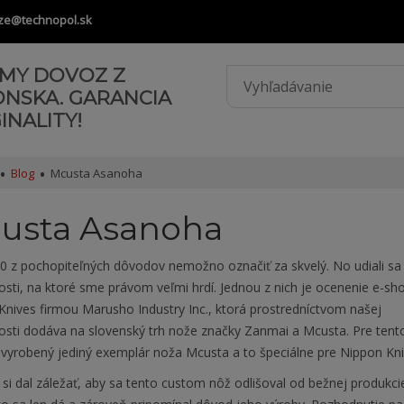
ze@technopol.sk
AMY DOVOZ Z
ONSKA. GARANCIA
INALITY!
Blog
Mcusta Asanoha
usta Asanoha
0 z pochopiteľných dôvodov nemožno označiť za skvelý. No udiali sa 
sti, na ktoré sme právom veľmi hrdí. Jednou z nich je ocenenie e-sh
Knives firmou Marusho Industry Inc., ktorá prostredníctvom našej
osti dodáva na slovenský trh nože značky Zanmai a Mcusta. Pre tent
l vyrobený jediný exemplár noža Mcusta a to špeciálne pre Nippon Kn
si dal záležať, aby sa tento custom nôž odlišoval od bežnej produkci