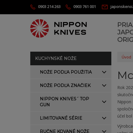
0903 214 263
0903 761 001
japonskeno
PRI
JAP
ORIG
Úvod
KUCHYNSKÉ NOŽE
Mc
NOŽE PODĽA POUŽITIA
NOŽE PODĽA ZNAČIEK
Rok 202
skutočno
NIPPON KNIVES´ TOP
Nippon 
GUN
spoločn
účel bo
LIMITOVANÉ SÉRIE
Výrobca 
RUČNE KOVANÉ NOŽE