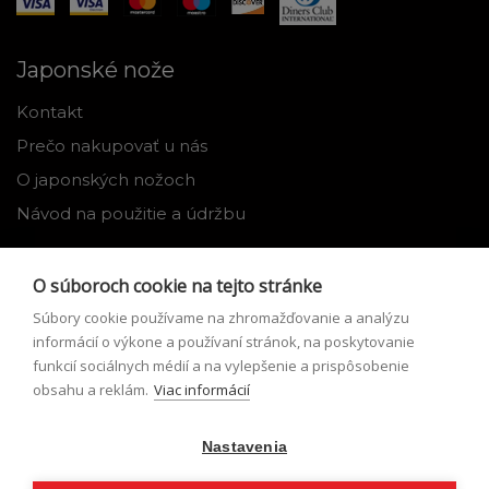
Japonské nože
Kontakt
Prečo nakupovať u nás
O japonských nožoch
Návod na použitie a údržbu
Nástroje
O súboroch cookie na tejto stránke
Registrácia
Súbory cookie používame na zhromažďovanie a analýzu
Môj profil
informácií o výkone a používaní stránok, na poskytovanie
funkcií sociálnych médií a na vylepšenie a prispôsobenie
Zabudnuté heslo
obsahu a reklám.
Viac informácií
Odstúpenie od zmluvy
Nastavenia
Podmienky odstúpenia od zmluvy