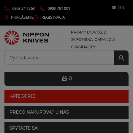
SK
EN
0903 214 263
0903 761 001
PRIHLÁSENIE
REGISTRÁCIA
PRIAMY DOVOZ Z
JAPONSKA. GARANCIA
ORIGINALITY!
0
KATEGÓRIE
PREČO NAKUPOVAŤ U NÁS
SPÝTAJTE SA!