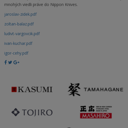
mnohých viedli práve do Nippon Knives.
jaroslav-zidek.pdf
zoltan-balaz.pdf
ludivt-vargovcik.pdf
ivan-kuchar.pdf
igor-cehy.pdf