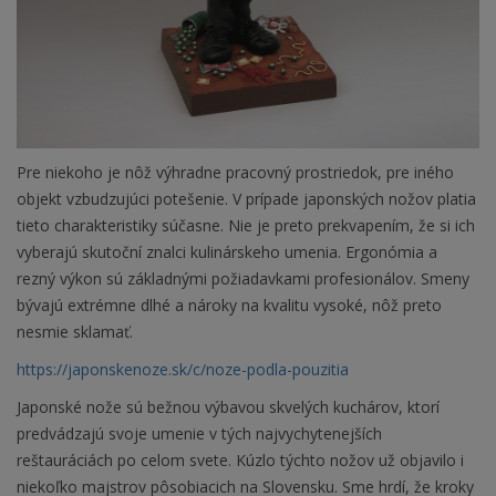
Pre niekoho je nôž výhradne pracovný prostriedok, pre iného
objekt vzbudzujúci potešenie. V prípade japonských nožov platia
tieto charakteristiky súčasne. Nie je preto prekvapením, že si ich
vyberajú skutoční znalci kulinárskeho umenia. Ergonómia a
rezný výkon sú základnými požiadavkami profesionálov. Smeny
bývajú extrémne dlhé a nároky na kvalitu vysoké, nôž preto
nesmie sklamať.
https://japonskenoze.sk/c/noze-podla-pouzitia
Japonské nože sú bežnou výbavou skvelých kuchárov, ktorí
predvádzajú svoje umenie v tých najvychytenejších
reštauráciách po celom svete. Kúzlo týchto nožov už objavilo i
niekoľko majstrov pôsobiacich na Slovensku. Sme hrdí, že kroky