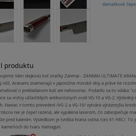
damaškové čepe
il produktu
vujeme Vám vlajkovú loď značky Zanmai - ZANMAI ULTIMATE ARANAMI
 nôž. Aranami znamenajú v japončine morské vlny a práve tie rozohral
maľovať o prekladanom kutí ani nehovoriac. Podarilo sa to vďaka "cor
úce sa vrstvy ušľachtilých antikoróznych ocelí VG-10 a VG-2. Výsledný m
h. Naviac v tomto prevedení /VG-2 a VG-10/ vytvára výraznejšiu kres
robcov nie je čepeľ razená, ale vypálená laserom, čo zabezpečuje max
šte pred kalením. Výsledkom je tvrdšia hrana ostria /cez 61 HRC/. To
 kameňoch do tvaru Hamaguri.