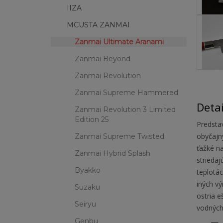
IIZA
MCUSTA ZANMAI
Zanmai Ultimate Aranami
Zanmai Beyond
Zanmai Revolution
Zanmai Supreme Hammered
Deta
Zanmai Revolution 3 Limited
Edition 25
Predsta
obyčajný
Zanmai Supreme Twisted
ťažké na
Zanmai Hybrid Splash
striedaj
Byakko
teplotác
iných vý
Suzaku
ostria e
Seiryu
vodných
Genbu