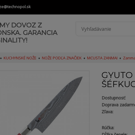
ze@technopol.sk
AMY DOVOZ Z
ONSKA. GARANCIA
INALITY!
KUCHYNSKÉ NOŽE
NOŽE PODĽA ZNAČIEK
MCUSTA ZANMAI
Zanmai
GYUTO 
ŠÉFKU
Dostupnosť:
Doprava zadarm
Zľava:
Rúčka:
Dĺžka čepele: