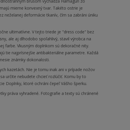
 jednostranným brusom vychádza Hamaguri zo
 majú mierne konvexný tvar. Takéto ostrie je
z neželanej deformácie tkanív, čím sa zabráni úniku
e ultimatívne. V tejto triede je "dress code" bez
y, ale aj dlhodobo spoľahlivý, stavil výrobca na
j farbe. Vkusným doplnkom sú dekoračné nity.
ajú tie najprísnejšie antibakteriálne parametre. Každá
 nesie známky dokonalosti.
ych kazetách. Nie je tomu inak ani v prípade nožov
sa určite nebudete chcieť rozlúčiť. Komu by to
ie Doplnky, ktoré ochráni čepeľ Vášho šperku.
tky práva vyhradené. Fotografie a texty sú chránené