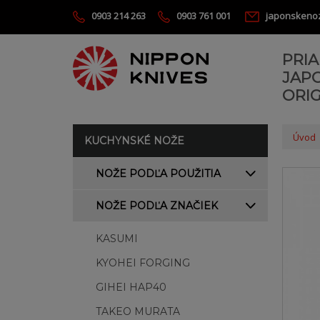
0903 214 263
0903 761 001
japonskeno
PRI
JAP
ORIG
Úvod
KUCHYNSKÉ NOŽE
NOŽE PODĽA POUŽITIA
NOŽE PODĽA ZNAČIEK
KASUMI
KYOHEI FORGING
GIHEI HAP40
TAKEO MURATA