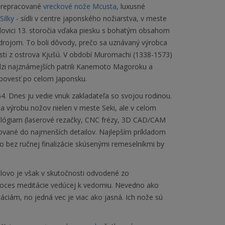
 prepracované
vreckové nože Mcusta
, luxusné
Silky
- sídli v centre japonského nožiarstva, v meste
olovici 13. storočia vďaka piesku s bohatým obsahom
 zdrojom. To boli dôvody, prečo sa uznávaný výrobca
sti z ostrova Kjušú. V období Muromachi (1338-1573)
dzi najznámejších patrili Kanemoto Magoroku a
i povesť po celom Japonsku.
. Dnes ju vedie vnuk zakladateľa so svojou rodinou.
na výrobu nožov nielen v meste Seki, ale v celom
lógiam (laserové rezačky, CNC frézy, 3D CAD/CAM
cované do najmenších detailov. Najlepším príkladom
No bez ručnej finalizácie skúsenými remeselníkmi by
lovo je však v skutočnosti odvodené zo
proces meditácie vedúcej k vedomiu. Nevedno ako
ciám, no jedná vec je viac ako jasná. Ich nože sú