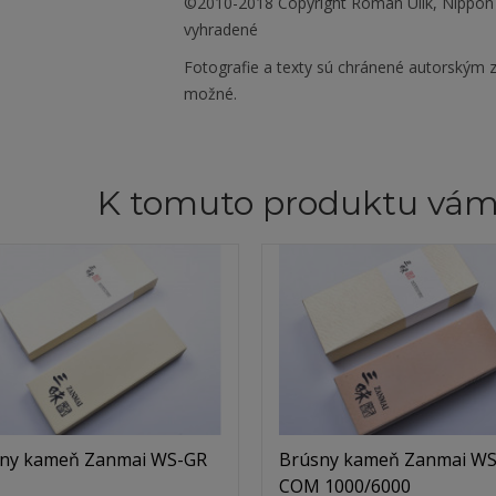
©2010-2018 Copyright Roman Ulík, Nippon
vyhradené
Fotografie a texty sú chránené autorským z
možné.
K tomuto produktu vá
ny kameň Zanmai WS-GR
Brúsny kameň Zanmai WS
COM 1000/6000