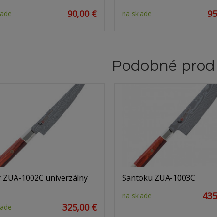
90,00 €
95
lade
na sklade
Podobné prod
y ZUA-1002C univerzálny
Santoku ZUA-1003C
435
na sklade
325,00 €
lade