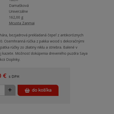
Damašková
Univerzálne
162,00 g
Mcusta Zanmai
ára, bezjadrová prekladaná čepeľ z antikoróznych
-10. Osemhranná rúčka z pakka wood s dekoračnými
pätka rúčky zo zliatiny niklu a striebra. Balené v
ej kazete. Možnosť dokúpenia dreveného puzdra Saya
cii Doplnky.
0 €
s DPH
+
do košíka