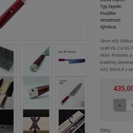
Typ čepele:
Použitie:
Hmotnosť:
Výrobca:
18cm nôž šéfkuch
ocelí VG-2 a VG
nitmi. Prstenec a 
tradičnej dreven
HZ2-3004LR v sek
435,0
-
Štítky: