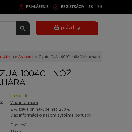
PRIHLÁSENIE
REGISTRÁCIA
SK
EN
prázdny
 Ultimate Aranami
Gyuto ZUA-1004C - nôž šéfkuchára
ZUA-1004C - NÔŽ
CHÁRA
na sklade
o:
Viac informácií
2 % zľava pri nákupe nad 200 €
Viac informácií o našom systéme bonusov
Drevená
18cm