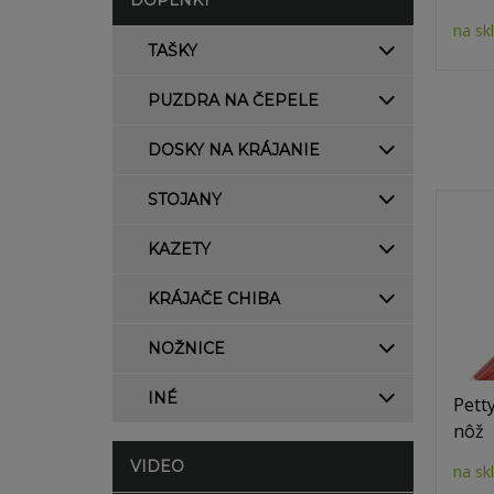
DOPLNKY
na sk
TAŠKY
PUZDRA NA ČEPELE
DOSKY NA KRÁJANIE
STOJANY
KAZETY
KRÁJAČE CHIBA
NOŽNICE
INÉ
Pett
nôž
VIDEO
na sk