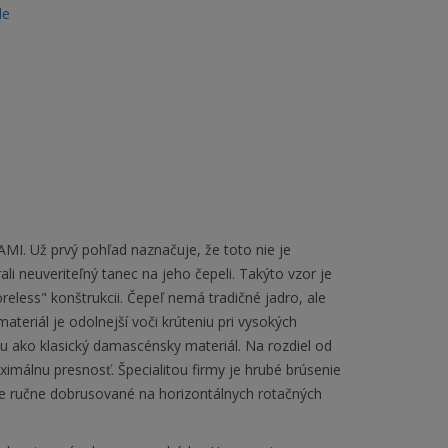
le
. Už prvý pohľad naznačuje, že toto nie je
i neuveriteľný tanec na jeho čepeli. Takýto vzor je
eless" konštrukcii. Čepeľ nemá tradičné jadro, ale
ateriál je odolnejší voči krúteniu pri vysokých
bu ako klasický damascénsky materiál. Na rozdiel od
imálnu presnosť. Špecialitou firmy je hrubé brúsenie
 je ručne dobrusované na horizontálnych rotačných