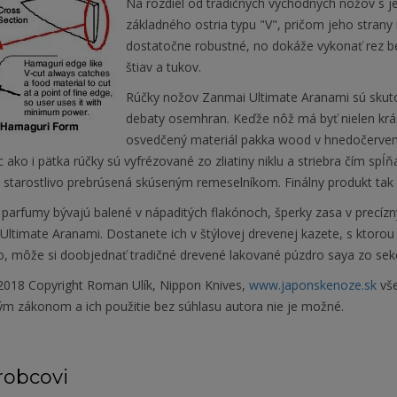
Na rozdiel od tradičných východných nožov s
základného ostria typu "V", pričom jeho strany
dostatočne robustné, no dokáže vykonať rez be
štiav a tukov.
Rúčky nožov Zanmai Ultimate Aranami sú skutočn
debaty osemhran. Keďže nôž má byť nielen krásn
osvedčený materiál pakka wood v hnedočervene
 ako i pätka rúčky sú vyfrézované zo zliatiny niklu a striebra čím spĺň
e starostlivo prebrúsená skúseným remeselníkom. Finálny produkt tak
 parfumy bývajú balené v nápaditých flakónoch, šperky zasa v precízn
ltimate Aranami. Dostanete ich v štýlovej drevenej kazete, s ktorou 
o, môže si doobjednať tradičné drevené lakované púzdro saya zo sekc
018 Copyright Roman Ulík, Nippon Knives,
www.japonskenoze.sk
vše
ým zákonom a ich použitie bez súhlasu autora nie je možné.
robcovi