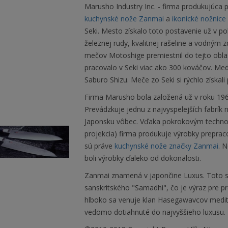
Marusho Industry Inc. - firma produkujúca
kuchynské nože Zanmai
a
ikonické nožnice 
Seki. Mesto získalo toto postavenie už v p
železnej rudy, kvalitnej rašeline a vodným
mečov Motoshige premiestnil do tejto obla
pracovalo v Seki viac ako 300 kováčov. Me
Saburo Shizu. Meče zo Seki si rýchlo získal
Firma Marusho bola založená už v roku 1964
Prevádzkuje jednu z najvyspelejších fabrík 
Japonsku vôbec. Vďaka pokrokovým techno
projekcia) firma produkuje výrobky prepra
sú práve
kuchynské nože značky Zanmai
. 
boli výrobky ďaleko od dokonalosti.
Zanmai znamená v japončine Luxus. Toto s
sanskritského "Samadhi", čo je výraz pre 
hlboko sa venuje klan Hasegawavcov meditá
vedomo dotiahnuté do najvyššieho luxusu.