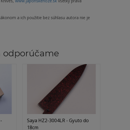
 Knives,
www.japonskenoze.sk
všetky práva
ákonom a ich použitie bez súhlasu autora nie je
m odporúčame
-
Saya HZ2-3004LR - Gyuto do
18cm