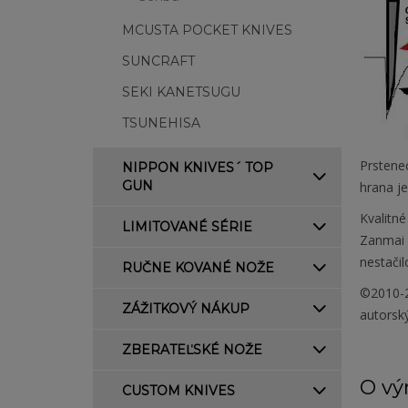
MCUSTA POCKET KNIVES
SUNCRAFT
SEKI KANETSUGU
TSUNEHISA
Prstenec
NIPPON KNIVES´ TOP
GUN
hrana j
Kvalitné
LIMITOVANÉ SÉRIE
Zanmai U
nestačil
RUČNE KOVANÉ NOŽE
©2010-2
ZÁŽITKOVÝ NÁKUP
autorsk
ZBERATEĽSKÉ NOŽE
O vý
CUSTOM KNIVES