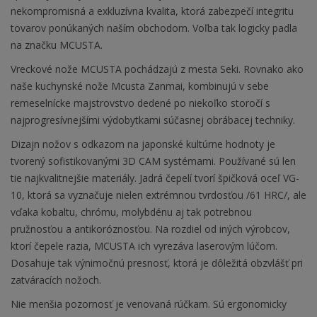
nekompromisná a exkluzívna kvalita, ktorá zabezpečí integritu
tovarov ponúkaných naším obchodom. Voľba tak logicky padla
na značku MCUSTA.
Vreckové nože MCUSTA pochádzajú z mesta Seki. Rovnako ako
naše kuchynské nože Mcusta Zanmai, kombinujú v sebe
remeselnícke majstrovstvo dedené po niekoľko storočí s
najprogresívnejšími výdobytkami súčasnej obrábacej techniky.
Dizajn nožov s odkazom na japonské kultúrne hodnoty je
tvorený sofistikovanými 3D CAM systémami. Používané sú len
tie najkvalitnejšie materiály. Jadrá čepelí tvorí špičková oceľ VG-
10, ktorá sa vyznačuje nielen extrémnou tvrdosťou /61 HRC/, ale
vďaka kobaltu, chrómu, molybdénu aj tak potrebnou
pružnosťou a antikoróznosťou. Na rozdiel od iných výrobcov,
ktorí čepele razia, MCUSTA ich vyrezáva laserovým lúčom.
Dosahuje tak výnimočnú presnosť, ktorá je dôležitá obzvlášť pri
zatváracích nožoch.
Nie menšia pozornosť je venovaná rúčkam. Sú ergonomicky