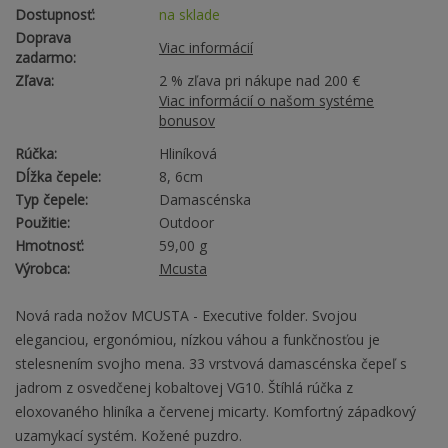
Dostupnosť:
na sklade
Doprava
Viac informácií
zadarmo:
Zľava:
2 % zľava pri nákupe nad 200 €
Viac informácií o našom systéme
bonusov
Rúčka:
Hliníková
Dĺžka čepele:
8, 6cm
Typ čepele:
Damascénska
Použitie:
Outdoor
Hmotnosť:
59,00 g
Výrobca:
Mcusta
Nová rada nožov MCUSTA - Executive folder. Svojou
eleganciou, ergonómiou, nízkou váhou a funkčnosťou je
stelesnením svojho mena. 33 vrstvová damascénska čepeľ s
jadrom z osvedčenej kobaltovej VG10. Štíhlá rúčka z
eloxovaného hliníka a červenej micarty. Komfortný západkový
uzamykací systém. Kožené puzdro.