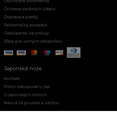
Obchodné podmienky
Ochrana osobných údajov
Doprava a platby
Reklamačný poriadok
Odstúpenie od zmluvy
Zľavy pre verných zákazníkov
Japonské nože
Kontakt
Prečo nakupovať u nás
O japonských nožoch
Návod na použitie a údržbu
Nástroje