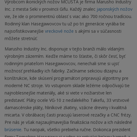
Výrobcom ikonických nožov MCUSTA je firma Marusho Industry
Inc. z mesta Seki v provincii Gifu. Každý znalec
japonských nožov
vie, že ide o prominentnú oblasť s viac ako 700 ročnou tradíciou.
Rodinný klan Hasegawovcov tu už po tri generácie vyrába tie
najsofistikovanejšie
vreckové nože
s akými sa v súčasnosti
môžete stretnúť.
Marusho Industry Inc. disponuje v tejto branži málo vídaným
výrobným zázemím. Keďže máme to šťastie, či skôr česť, byť
rodinným priateľom Hasegawovcov, nenechali sme si ujsť
možnosť prehliadky ich fabriky. Začíname sekciou dizajnu a
konštrukcie, kde skúsení programátori pripravujú algoritmy pre
moderné NC stroje. Vo vstupnom sklade ležérne odpočívajú tie
najnoblesnejšie materiály, aké si viete v nožiarstve len
predstaviť. Pláty ocele VG-10 z neďalekého Takefu, 33 vrstvové
damascénske pláty, hliníkové zliatiny, vzácne dreviny i kvalitná
micarta. V obrábacej časti pracujú laserové rezačky a CNC frézy.
Pre nás je však najzaujímavejšia finalizácia nožov a ich následné
brúsenie
. Tu naopak, všetko prebieha ručne. Dokonca prezident
firmy Tomohiro Hasegawa si sadne za rotujúci brúsny kameň a