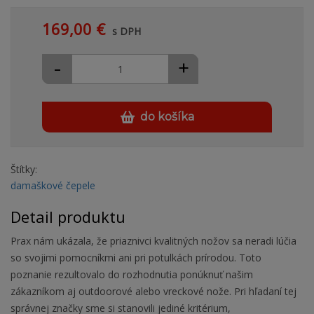
169,00 €
s DPH
-
+
do košíka
Štítky:
damaškové čepele
Detail produktu
Prax nám ukázala, že priaznivci kvalitných nožov sa neradi lúčia
so svojimi pomocníkmi ani pri potulkách prírodou. Toto
poznanie rezultovalo do rozhodnutia ponúknuť našim
zákazníkom aj outdoorové alebo vreckové nože. Pri hľadaní tej
správnej značky sme si stanovili jediné kritérium,