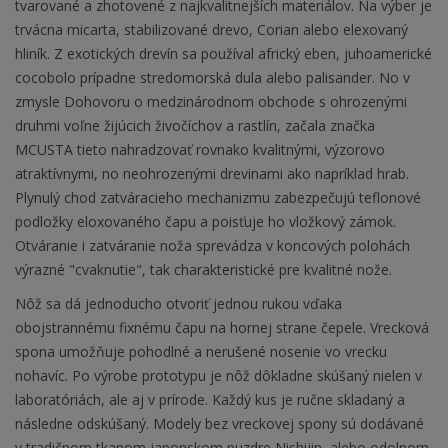
tvarované a zhotovené z najkvalitnejších materiálov. Na výber je
trvácna micarta, stabilizované drevo, Corian alebo elexovaný
hliník. Z exotických drevín sa používal africký eben, juhoamerické
cocobolo prípadne stredomorská dula alebo palisander. No v
zmysle Dohovoru o medzinárodnom obchode s ohrozenými
druhmi voľne žijúcich živočíchov a rastlín, začala značka
MCUSTA tieto nahradzovať rovnako kvalitnými, výzorovo
atraktívnymi, no neohrozenými drevinami ako napríklad hrab.
Plynulý chod zatváracieho mechanizmu zabezpečujú teflonové
podložky eloxovaného čapu a poisťuje ho vložkový zámok.
Otváranie i zatváranie noža sprevádza v koncových polohách
výrazné "cvaknutie", tak charakteristické pre kvalitné nože.
Nôž sa dá jednoducho otvoriť jednou rukou vďaka
obojstrannému fixnému čapu na hornej strane čepele. Vrecková
spona umožňuje pohodlné a nerušené nosenie vo vrecku
nohavíc. Po výrobe prototypu je nôž dôkladne skúšaný nielen v
laboratóriách, ale aj v prírode. Každý kus je ručne skladaný a
následne odskúšaný. Modely bez vreckovej spony sú dodávané
v tradičnom tkanom japonskom puzdre Nishijin, alebo odolnom