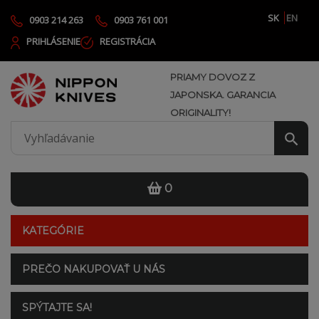
SK
EN
0903 214 263
0903 761 001
PRIHLÁSENIE
REGISTRÁCIA
PRIAMY DOVOZ Z
JAPONSKA. GARANCIA
ORIGINALITY!
0
KATEGÓRIE
PREČO NAKUPOVAŤ U NÁS
SPÝTAJTE SA!