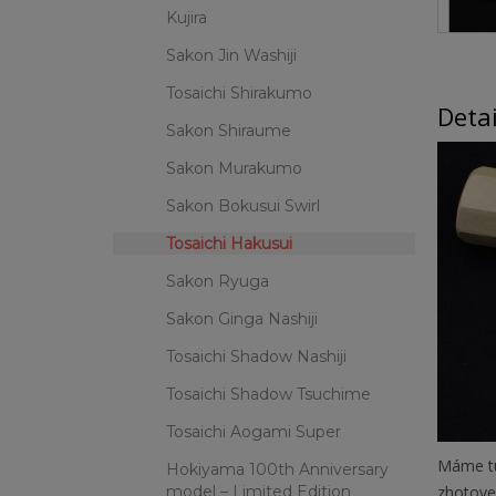
Kujira
Sakon Jin Washiji
Tosaichi Shirakumo
Deta
Sakon Shiraume
Sakon Murakumo
Sakon Bokusui Swirl
Tosaichi Hakusui
Sakon Ryuga
Sakon Ginga Nashiji
Tosaichi Shadow Nashiji
Tosaichi Shadow Tsuchime
Tosaichi Aogami Super
Máme tu
Hokiyama 100th Anniversary
zhotoven
model – Limited Edition