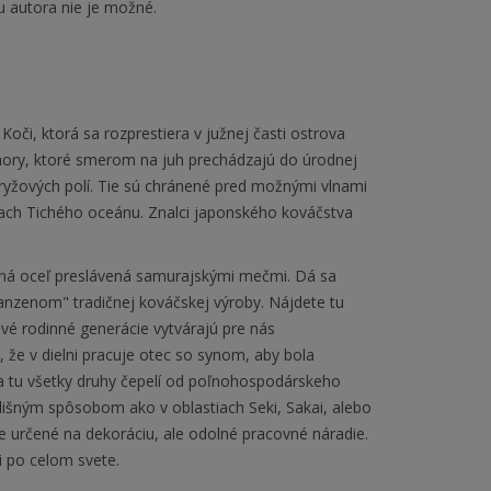
u autora nie je možné.
Koči, ktorá sa rozprestiera v južnej časti ostrova
 hory, ktoré smerom na juh prechádzajú do úrodnej
yžových polí. Tie sú chránené pred možnými vlnami
ach Tichého oceánu. Znalci japonského kováčstva
aná oceľ preslávená samurajskými mečmi. Dá sa
kanzenom" tradičnej kováčskej výroby. Nájdete tu
livé rodinné generácie vytvárajú pre nás
 že v dielni pracuje otec so synom, aby bola
sa tu všetky druhy čepelí od poľnohospodárskeho
lišným spôsobom ako v oblastiach Seki, Sakai, alebo
e určené na dekoráciu, ale odolné pracovné náradie.
 po celom svete.