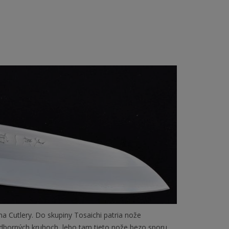
a Cutlery. Do skupiny Tosaichi patria nože
 odborných kruhoch, lebo tam tieto nože bezo sporu