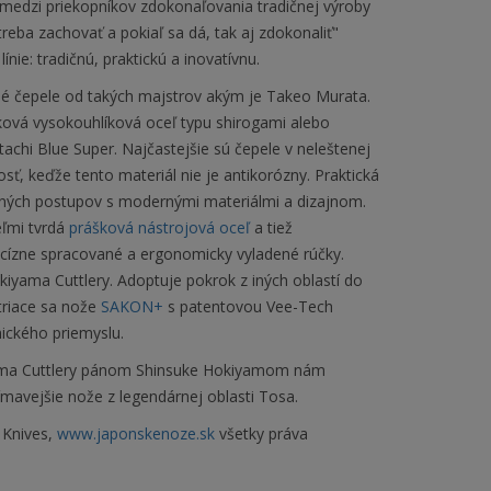
 medzi priekopníkov zdokonaľovania tradičnej výroby
reba zachovať a pokiaľ sa dá, tak aj zdokonaliť"
ínie: tradičnú, praktickú a inovatívnu.
vané čepele od takých majstrov akým je Takeo Murata.
čková vysokouhlíková oceľ typu shirogami alebo
tachi Blue Super. Najčastejšie sú čepele v neleštenej
sť, keďže tento materiál nie je antikorózny. Praktická
obných postupov s modernými materiálmi a dizajnom.
eľmi tvrdá
prášková nástrojová oceľ
a tiež
cízne spracované a ergonomicky vyladené rúčky.
kiyama Cuttlery. Adoptuje pokrok z iných oblastí do
triace sa nože
SAKON+
s patentovou Vee-Tech
ického priemyslu.
iyama Cuttlery pánom Shinsuke Hokiyamom nám
ímavejšie nože z legendárnej oblasti Tosa.
 Knives,
www.japonskenoze.sk
všetky práva