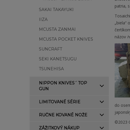
patria, 
SAKAI TAKAYUKI
Tosaichi
IIZA
„biela“ 
MCUSTA ZANMAI
čertíkom
názov
H
MCUSTA POCKET KNIVES
SUNCRAFT
SEKI KANETSUGU
TSUNEHISA
NIPPON KNIVES´ TOP
GUN
LIMITOVANÉ SÉRIE
do osem
japonský
RUČNE KOVANÉ NOŽE
©2023 C
ZÁŽITKOVÝ NÁKUP