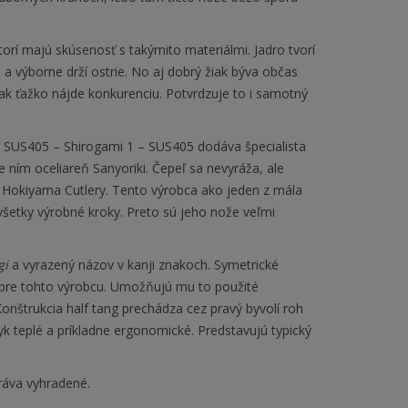
torí majú skúsenosť s takýmito materiálmi. Jadro tvorí
ia a výborne drží ostrie. No aj dobrý žiak býva občas
šak ťažko nájde konkurenciu. Potvrdzuje to i samotný
í SUS405 – Shirogami 1 – SUS405 dodáva špecialista
 ním oceliareň Sanyoriki. Čepeľ sa nevyráža, ale
my Hokiyama Cutlery. Tento výrobca ako jeden z mála
i všetky výrobné kroky. Preto sú jeho nože veľmi
gi
a vyrazený názov v kanji znakoch. Symetrické
é pre tohto výrobcu. Umožňujú mu to použité
Konštrukcia half tang prechádza cez pravý byvolí roh
k teplé a príkladne ergonomické. Predstavujú typický
ráva vyhradené.