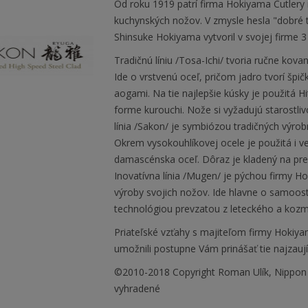
Od roku 1919 patrí firma Hokiyama Cutlery
kuchynských nožov. V zmysle hesla "dobré t
Shinsuke Hokiyama vytvoril v svojej firme 3 l
Tradičnú líniu /Tosa-Ichi/ tvoria ručne ko
Ide o vrstvenú oceľ, pričom jadro tvorí špi
aogami. Na tie najlepšie kúsky je použitá Hi
forme kurouchi. Nože si vyžadujú starostlivo
línia /Sakon/ je symbiózou tradičných výr
Okrem vysokouhlíkovej ocele je použitá i v
damascénska oceľ. Dôraz je kladený na pre
Inovatívna línia /Mugen/ je pýchou firmy Ho
výroby svojich nožov. Ide hlavne o samoos
technológiou prevzatou z leteckého a kozm
Priateľské vzťahy s majiteľom firmy Hok
umožnili postupne Vám prinášať tie najzauj
©2010-2018 Copyright Roman Ulík, Nippon
vyhradené