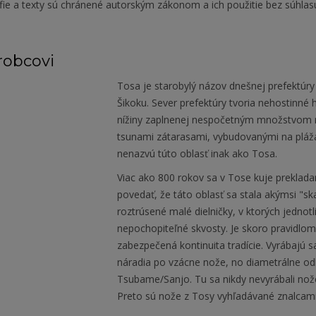
fie a texty sú chránené autorským zákonom a ich použitie bez súhlas
robcovi
Tosa je starobylý názov dnešnej prefektúry 
Šikoku. Sever prefektúry tvoria nehostinné
nížiny zaplnenej nespočetným množstvom r
tsunami zátarasami, vybudovanými na pláž
nenazvú túto oblasť inak ako Tosa.
Viac ako 800 rokov sa v Tose kuje preklad
povedať, že táto oblasť sa stala akýmsi "s
roztrúsené malé dielničky, v ktorých jednot
nepochopiteľné skvosty. Je skoro pravidlom,
zabezpečená kontinuita tradície. Vyrábajú 
náradia po vzácne nože, no diametrálne od
Tsubame/Sanjo. Tu sa nikdy nevyrábali nož
Preto sú nože z Tosy vyhľadávané znalcami