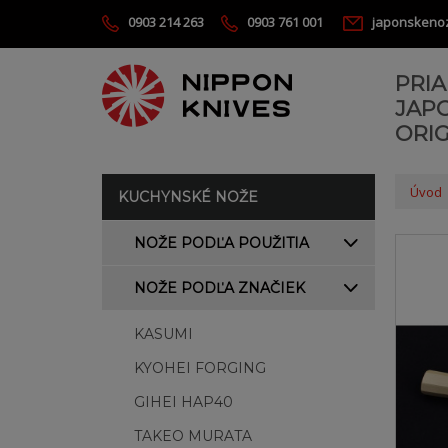
0903 214 263
0903 761 001
japonskeno
PRI
JAP
ORIG
Úvod
KUCHYNSKÉ NOŽE
NOŽE PODĽA POUŽITIA
NOŽE PODĽA ZNAČIEK
KASUMI
KYOHEI FORGING
GIHEI HAP40
TAKEO MURATA