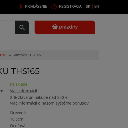
PRIHLÁSENIE
REGISTRÁCIA
SK
EN
prázdny
usui
Santoku THS165
U THS165
na sklade
o:
Viac informácií
2 % zľava pri nákupe nad 200 €
Viac informácií o našom systéme bonusov
Drevená
16.5cm
Oceľová