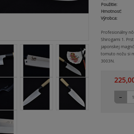
Použitie:
Hmotnosť:
Výrobca:
Profesionálny nô
Shirogami 1. Prs
japonskej magnól
tomuto nožu si 
3003N.
225,0
-