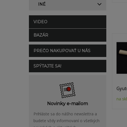
INÉ
VIDEO
BAZÁR
PREČO NAKUPOVAŤ U NÁS
SPÝTAJTE SA!
Gyut
na sk
Novinky e-mailom
Prihláste sa do nášho newslettra a
budete vždy informovaní o všetkých