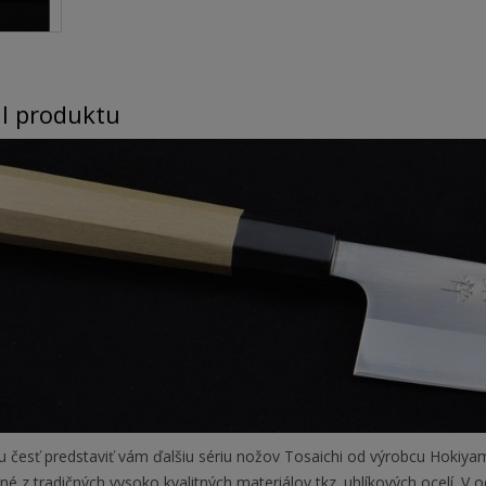
il produktu
 česť predstaviť vám ďalšiu sériu nožov Tosaichi od výrobcu Hokiyam
é z tradičných vysoko kvalitných materiálov tkz. uhlíkových ocelí. V