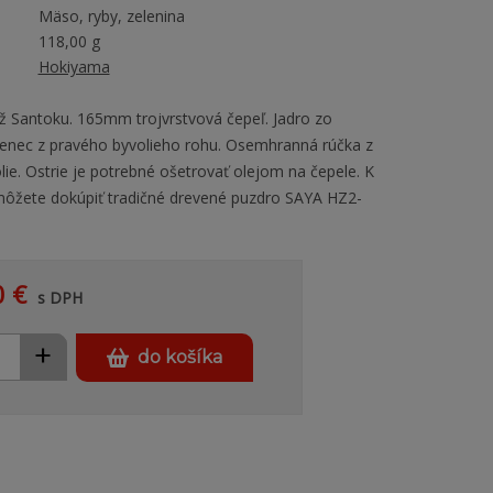
Mäso, ryby, zelenina
118,00 g
Hokiyama
ž Santoku. 165mm trojvrstvová čepeľ. Jadro zo
tenec z pravého byvolieho rohu. Osemhranná rúčka z
ie. Ostrie je potrebné ošetrovať olejom na čepele. K
môžete dokúpiť tradičné drevené puzdro SAYA HZ2-
0 €
s DPH
+
do košíka