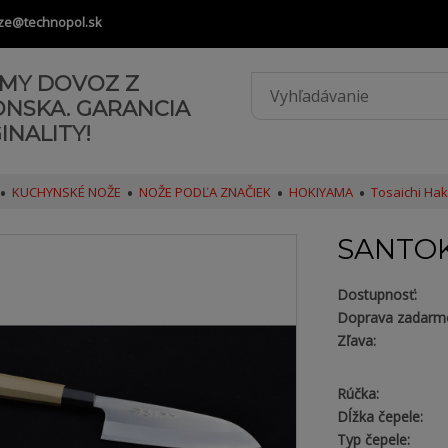
ze@technopol.sk
AMY DOVOZ Z
ONSKA. GARANCIA
INALITY!
KUCHYNSKÉ NOŽE
NOŽE PODĽA ZNAČIEK
HOKIYAMA
Tosaichi Hak
SANTOK
Dostupnosť:
Doprava zadarm
Zľava:
Rúčka:
Dĺžka čepele:
Typ čepele: