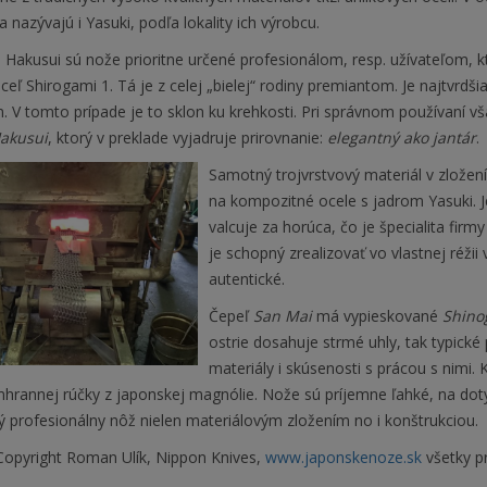
sa nazývajú i Yasuki, podľa lokality ich výrobcu.
 Hakusui sú nože prioritne určené profesionálom, resp. užívateľom, k
oceľ Shirogami 1. Tá je z celej „bielej“ rodiny premiantom. Je najtvrdš
. V tomto prípade je to sklon ku krehkosti. Pri správnom používaní v
akusui
, ktorý v preklade vyjadruje prirovnanie:
elegantný ako jantár
.
Samotný trojvrstvový materiál v zložen
na kompozitné ocele s jadrom Yasuki. Je
valcuje za horúca, čo je špecialita fir
je schopný zrealizovať vo vlastnej réži
autentické.
Čepeľ
San Mai
má vypieskované
Shino
ostrie dosahuje strmé uhly, tak typick
materiály i skúsenosti s prácou s nimi. 
hrannej rúčky z japonskej magnólie. Nože sú príjemne ľahké, na doty
 profesionálny nôž nielen materiálovým zložením no i konštrukciou.
opyright Roman Ulík, Nippon Knives,
www.japonskenoze.sk
všetky p