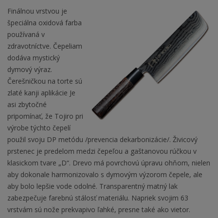
Finálnou vrstvou je
špeciálna oxidová farba
používaná v
zdravotníctve. Čepeliam
dodáva mystický
dymový výraz.
Čerešničkou na torte sú
zlaté kanji aplikácie Je
asi zbytočné
pripomínať, že Tojiro pri
výrobe týchto čepelí
použil svoju DP metódu /prevencia dekarbonizácie/. Živicový
prstenec je predelom medzi čepeľou a gaštanovou rúčkou v
klasickom tvare „D“. Drevo má povrchovú úpravu ohňom, nielen
aby dokonale harmonizovalo s dymovým výzorom čepele, ale
aby bolo lepšie vode odolné. Transparentný matný lak
zabezpečuje farebnú stálosť materiálu. Napriek svojim 63
vrstvám sú nože prekvapivo ľahké, presne také ako vietor.