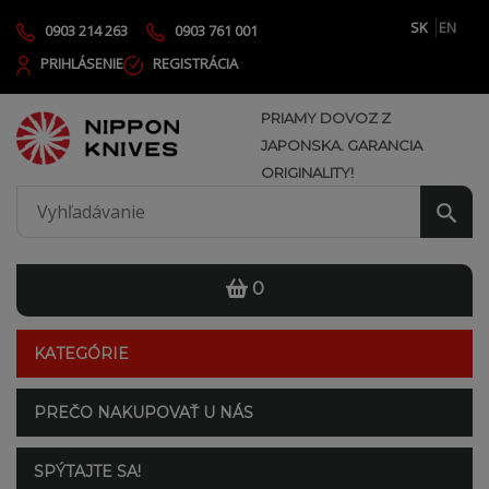
SK
EN
0903 214 263
0903 761 001
PRIHLÁSENIE
REGISTRÁCIA
PRIAMY DOVOZ Z
JAPONSKA. GARANCIA
ORIGINALITY!
0
KATEGÓRIE
PREČO NAKUPOVAŤ U NÁS
SPÝTAJTE SA!