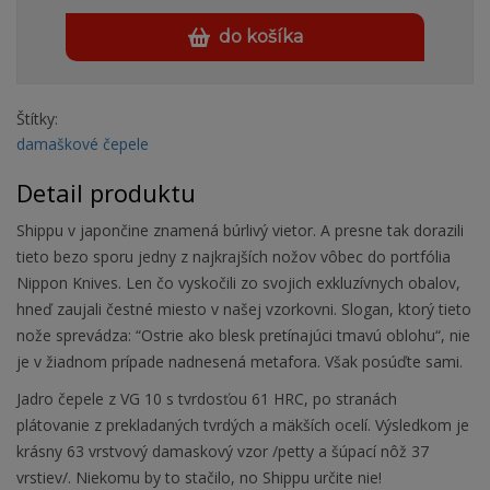
do košíka
Štítky:
damaškové čepele
Detail produktu
Shippu v japončine znamená búrlivý vietor. A presne tak dorazili
tieto bezo sporu jedny z najkrajších nožov vôbec do portfólia
Nippon Knives. Len čo vyskočili zo svojich exkluzívnych obalov,
hneď zaujali čestné miesto v našej vzorkovni. Slogan, ktorý tieto
nože sprevádza: “Ostrie ako blesk pretínajúci tmavú oblohu“, nie
je v žiadnom prípade nadnesená metafora. Však posúďte sami.
Jadro čepele z VG 10 s tvrdosťou 61 HRC, po stranách
plátovanie z prekladaných tvrdých a mäkších ocelí. Výsledkom je
krásny 63 vrstvový damaskový vzor /petty a šúpací nôž 37
vrstiev/. Niekomu by to stačilo, no Shippu určite nie!