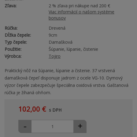
Zľava:
2 % zľava pri nákupe nad 200 €
Viac informácií o našom systéme
bonusov
Rúčka:
Drevená
Dĺžka čepele:
9cm
Typ čepele:
Damašková
Použitie:
Šúpanie, lúpanie, čistenie
Výrobca:
Tojiro
Praktický nôž na šúpanie, lúpanie a čistenie. 37 vrstvená
damašková čepeľ disponuje jadrom z ocele VG-10. Dymový
výzor čepele zabezpečuje špeciálna oxidová vrstva. Gaštanová
rúčka je žíhaná ohňom.
102,00 €
s DPH
-
+