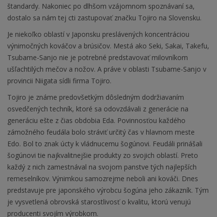
štandardy. Nakoniec po dlhšom vzájomnom spoznávaní sa,
dostalo sa nám tej cti zastupovať značku Tojiro na Slovensku.
Je niekoľko oblastí v Japonsku preslávených koncentráciou
výnimočných kováčov a brúsičov. Mestá ako Seki, Sakai, Takefu,
Tsubame-Sanjo nie je potrebné predstavovať milovníkom
ušľachtilých mečov a nožov. A práve v oblasti Tsubame-Sanjo v
provincii Niigata sídli firma Tojiro.
Tojiro je známe predovšetkým dôsledným dodržiavaním
osvedčených techník, ktoré sa odovzdávali z generácie na
generáciu ešte z čias obdobia Eda. Povinnosťou každého
zámožného feudála bolo stráviť určitý čas v hlavnom meste
Edo. Bol to znak úcty k vládnucemu šogúnovi. Feudáli prinášali
šogúnovi tie najkvalitnejšie produkty zo svojich oblastí. Preto
každý z nich zamestnával na svojom panstve tých najlepších
remeselníkov. Výnimkou samozrejme neboli ani kováči. Dnes
predstavuje pre japonského výrobcu šogúna jeho zákazník. Tým
je vysvetlená obrovská starostlivosť o kvalitu, ktorú venujú
producenti svojím výrobkom.