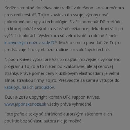
Keďže samotné dodržiavanie tradícii v dnešnom konkurenčnom
prostredí nestačí, Tojiro zavádza do svojej výroby nové
pokrokové postupy a technológie. Stačí spomenúť DP metódu,
pri ktorej dokáže výrobca zabrániť nežiaducej dekarbonizácii pri
vyšších teplotách. Výsledkom sú veľmi tvrdé a odolné čepele
kuchynských nožov rady DP
. Možno smelo povedať, že Tojiro
predstavuje číru symbiózu tradície a revolučných techník.
Nippon Knives vybral pre Vás to najzaujímavejšie z výrobného
programu Tojiro a to nielen po kvalitatívnej ale aj cenovej
stránky. Práve pomer ceny k úžitkovým vlastnostiam je veľmi
silnou stránkou firmy Tojiro. Presvedčte sa sami a vstúpte do
katalógu našich produktov.
©2010-2018 Copyright Roman Ulík, Nippon Knives,
www.japonskenoze.sk
všetky práva vyhradené
Fotografie a texty sú chránené autorským zákonom a ich
použitie bez súhlasu autora nie je možné.