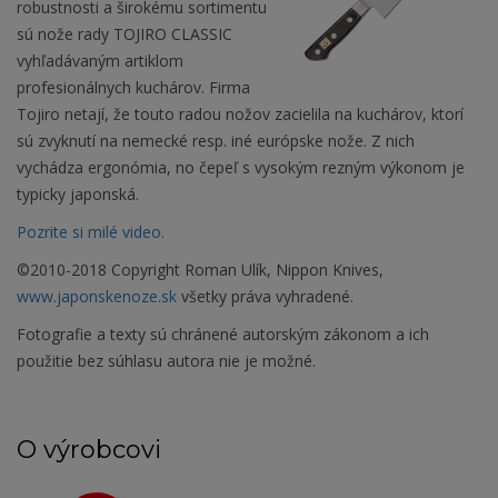
robustnosti a širokému sortimentu
sú nože rady TOJIRO CLASSIC
vyhľadávaným artiklom
profesionálnych kuchárov. Firma
Tojiro netají, že touto radou nožov zacielila na kuchárov, ktorí
sú zvyknutí na nemecké resp. iné európske nože. Z nich
vychádza ergonómia, no čepeľ s vysokým rezným výkonom je
typicky japonská.
Pozrite si milé video.
©2010-2018 Copyright Roman Ulík, Nippon Knives,
www.japonskenoze.sk
všetky práva vyhradené.
Fotografie a texty sú chránené autorským zákonom a ich
použitie bez súhlasu autora nie je možné.
O výrobcovi