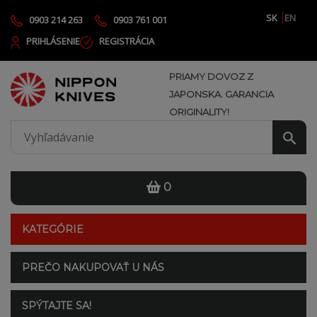
SK
EN
0903 214 263
0903 761 001
PRIHLÁSENIE
REGISTRÁCIA
PRIAMY DOVOZ Z
JAPONSKA. GARANCIA
ORIGINALITY!
0
KATEGÓRIE
PREČO NAKUPOVAŤ U NÁS
SPÝTAJTE SA!