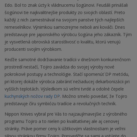
Edo. Bol to znak úcty k vládnucemu šogúnovi. Feudáli prinášali
šogúnovi tie najkvalitnejšie produkty zo svojich oblastí. Preto
každý z nich zamestnával na svojom panstve tých najlepších
remeselníkov. Výnimkou samozrejme neboli ani kováči. Dnes
predstavuje pre japonského výrobcu šogúna jeho zákazník. Tým
je vysvetlená obrovská starostlivosť o kvalitu, ktorú venujú
producenti svojím výrobkom.
Keďže samotné dodržiavanie tradícii v dnešnom konkurenčnom
prostredí nestačí, Tojiro zavádza do svojej výroby nové
pokrokové postupy a technológie. Stačí spomenúť DP metódu,
pri ktorej dokáže výrobca zabrániť nežiaducej dekarbonizácii pri
vyšších teplotách. Výsledkom sú veľmi tvrdé a odolné čepele
kuchynských nožov rady DP
. Možno smelo povedať, že Tojiro
predstavuje číru symbiózu tradície a revolučných techník.
Nippon Knives vybral pre Vás to najzaujímavejšie z výrobného
programu Tojiro a to nielen po kvalitatívnej ale aj cenovej
stránky. Práve pomer ceny k úžitkovým vlastnostiam je veľmi
silnou stránkou firmy Tojiro. Presvedčte sa sami a vstúpte do