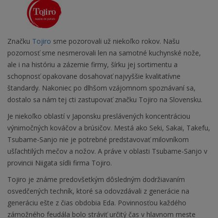
Značku
Tojiro
sme pozorovali už niekoľko rokov. Našu
pozornosť sme nesmerovali len na samotné kuchynské nože,
ale i na históriu a zázemie firmy, šírku jej sortimentu a
schopnosť opakovane dosahovať najvyššie kvalitatívne
štandardy. Nakoniec po dlhšom vzájomnom spoznávaní sa,
dostalo sa nám tej cti zastupovať značku Tojiro na Slovensku.
Je niekoľko oblastí v Japonsku preslávených koncentráciou
výnimočných kováčov a brúsičov. Mestá ako Seki, Sakai, Takefu,
Tsubame-Sanjo nie je potrebné predstavovať milovníkom
ušľachtilých mečov a nožov. A práve v oblasti Tsubame-Sanjo v
provincii Niigata sídli firma Tojiro.
Tojiro je známe predovšetkým dôsledným dodržiavaním
osvedčených techník, ktoré sa odovzdávali z generácie na
generáciu ešte z čias obdobia Eda. Povinnosťou každého
zámožného feudála bolo stráviť určitý čas v hlavnom meste