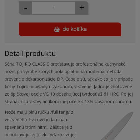
-
+
do košíka
Detail produktu
Séria TOJIRO CLASSIC predstavuje profesionálne kuchynské
nože, pri výrobe ktorých bola uplatnená moderná metóda
prevencie dekarbonizácie DP. Čepele sú, tak ako to je v prípade
firmy Tojiro nepísaným zákonom, vrstvené. Jadro je zhotovené
zo špičkovej ocele VG 10 dosahujúcej tvrdosť až 61 HRC. Po jej
stranách sú vrstvy antikoróznej ocele s 13% obsahom chrómu.
Nože majú plnú rúčku /full tang/ z
vrstveného živicového laminátu
spevnenú tromi nitmi. Záštita je z
nehrdzavejúcej ocele. Vďaka svojej