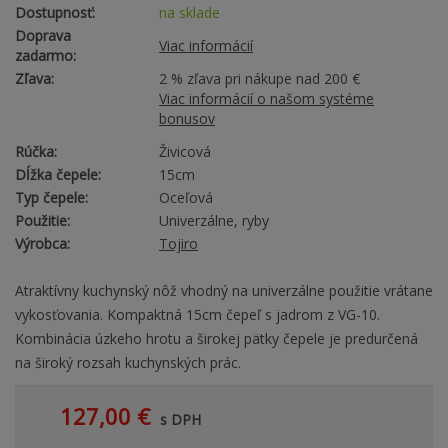
Dostupnosť:
na sklade
Doprava
Viac informácií
zadarmo:
Zľava:
2 % zľava pri nákupe nad 200 €
Viac informácií o našom systéme
bonusov
Rúčka:
Živicová
Dĺžka čepele:
15cm
Typ čepele:
Oceľová
Použitie:
Univerzálne, ryby
Výrobca:
Tojiro
Atraktívny kuchynský nôž vhodný na univerzálne použitie vrátane
vykosťovania. Kompaktná 15cm čepeľ s jadrom z VG-10.
Kombinácia úzkeho hrotu a širokej pätky čepele je predurčená
na široký rozsah kuchynských prác.
127,00 €
s DPH