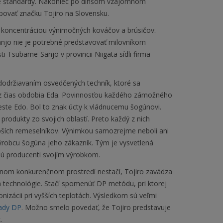
ne štandardy. Nakoniec po dlhšom vzájomnom
upovať značku Tojiro na Slovensku.
h koncentráciou výnimočných kováčov a brúsičov.
njo nie je potrebné predstavovať milovníkom
ti Tsubame-Sanjo v provincii Niigata sídli firma
održiavaním osvedčených techník, ktoré sa
e z čias obdobia Eda. Povinnosťou každého zámožného
meste Edo. Bol to znak úcty k vládnucemu šogúnovi.
e produkty zo svojich oblastí. Preto každý z nich
pších remeselníkov. Výnimkou samozrejme neboli ani
ýrobcu šogúna jeho zákazník. Tým je vysvetlená
ujú producenti svojím výrobkom.
šnom konkurenčnom prostredí nestačí, Tojiro zavádza
 technológie. Stačí spomenúť DP metódu, pri ktorej
izácii pri vyšších teplotách. Výsledkom sú veľmi
ady DP
. Možno smelo povedať, že Tojiro predstavuje
.