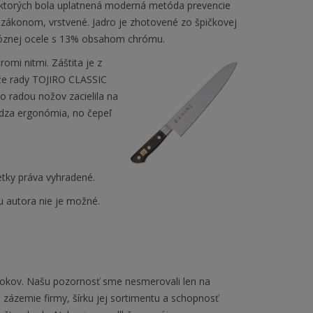
 ktorých bola uplatnená moderná metóda prevencie
m zákonom, vrstvené. Jadro je zhotovené zo špičkovej
oróznej ocele s 13% obsahom chrómu.
omi nitmi. Záštita je z
ože rady TOJIRO CLASSIC
o radou nožov zacielila na
ádza ergonómia, no čepeľ
tky práva vyhradené.
u autora nie je možné.
rokov. Našu pozornosť sme nesmerovali len na
 zázemie firmy, šírku jej sortimentu a schopnosť