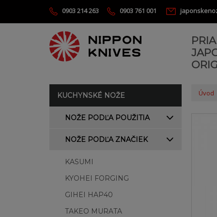
0903 214 263
0903 761 001
japonskeno
PRI
JAP
ORIG
Úvod
KUCHYNSKÉ NOŽE
NOŽE PODĽA POUŽITIA
NOŽE PODĽA ZNAČIEK
KASUMI
KYOHEI FORGING
GIHEI HAP40
TAKEO MURATA