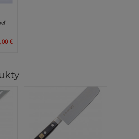
peľ
,00 €
ukty