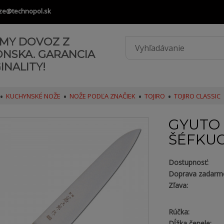
ze@technopol.sk
AMY DOVOZ Z
ONSKA. GARANCIA
INALITY!
KUCHYNSKÉ NOŽE
NOŽE PODĽA ZNAČIEK
TOJIRO
TOJIRO CLASSIC
GYUTO 
ŠÉFKU
Dostupnosť:
Doprava zadarm
Zľava:
Rúčka:
Dĺžka čepele: