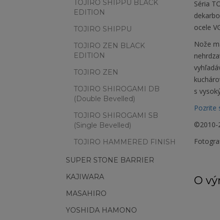
TOJIRO SHIPPU BLACK
Séria T
EDITION
dekarbon
ocele V
TOJIRO SHIPPU
Nože maj
TOJIRO ZEN BLACK
EDITION
nehrdza
vyhľadáv
TOJIRO ZEN
kuchárov
TOJIRO SHIROGAMI DB
s vysok
(Double Bevelled)
Pozrite 
TOJIRO SHIROGAMI SB
©2010-2
(Single Bevelled)
Fotogra
TOJIRO HAMMERED FINISH
SUPER STONE BARRIER
KAJIWARA
O vý
MASAHIRO
YOSHIDA HAMONO