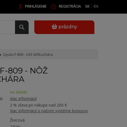
PRIHLÁSENIE
REGISTRÁCIA
SK
EN
prázdny
Gyuto F-809 - nôž šéfkuchára
F-809 - NÔŽ
CHÁRA
na sklade
o:
Viac informácií
2 % zľava pri nákupe nad 200 €
Viac informácií o našom systéme bonusov
Živicová
24cm