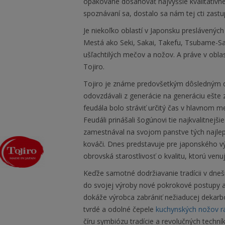
opakovane dosahovať najvyššie kvalitatív
spoznávaní sa, dostalo sa nám tej cti zast
Je niekoľko oblastí v Japonsku preslávenýc
Mestá ako Seki, Sakai, Takefu, Tsubame-Sa
ušľachtilých mečov a nožov. A práve v oblas
Tojiro.
Tojiro je známe predovšetkým dôsledným d
odovzdávali z generácie na generáciu ešt
feudála bolo stráviť určitý čas v hlavnom 
Feudáli prinášali šogúnovi tie najkvalitnejši
zamestnával na svojom panstve tých najle
kováči. Dnes predstavuje pre japonského v
obrovská starostlivosť o kvalitu, ktorú ven
Keďže samotné dodržiavanie tradícii v dne
do svojej výroby nové pokrokové postupy a
dokáže výrobca zabrániť nežiaducej dekarbon
tvrdé a odolné čepele
kuchynských nožov r
číru symbiózu tradície a revolučných techník