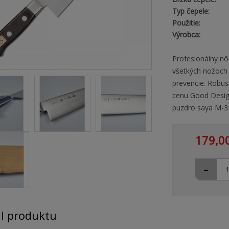
Typ čepele:
Použitie:
Výrobca:
Profesionálny nô
všetkých nožoch 
prevencie. Robus
cenu Good Desig
puzdro saya M-3
179,0
-
il produktu