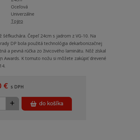
Oceľová
Univerzálne
Tojiro
ž šéfkuchára. Čepeľ 24cm s jadrom z VG-10. Na
rady DP bola použitá technológia dekarbonizačnej
tná a pevná rúčka zo živicového laminátu. Nôž získal
n Awards. K tomuto nožu si môžete zakúpiť drevené
14.
0 €
s DPH
+
do košíka