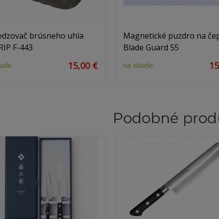
dzovač brúsneho uhla
Magnetické puzdro na če
IP F-443
Blade Guard 55
15,00 €
15
lade
na sklade
Podobné prod