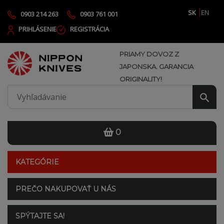
SK
EN
0903 214 263
0903 761 001
PRIHLÁSENIE
REGISTRÁCIA
PRIAMY DOVOZ Z
JAPONSKA. GARANCIA
ORIGINALITY!
0
KATEGÓRIE
PREČO NAKUPOVAŤ U NÁS
SPÝTAJTE SA!