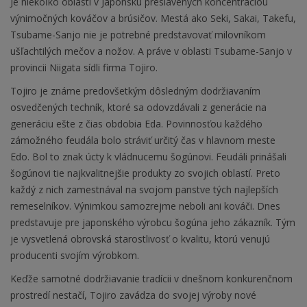
Je niekoľko oblastí v Japonsku preslávených koncentráciou
výnimočných kováčov a brúsičov. Mestá ako Seki, Sakai, Takefu,
Tsubame-Sanjo nie je potrebné predstavovať milovníkom
ušľachtilých mečov a nožov. A práve v oblasti Tsubame-Sanjo v
provincii Niigata sídli firma Tojiro.
Tojiro je známe predovšetkým dôsledným dodržiavaním
osvedčených techník, ktoré sa odovzdávali z generácie na
generáciu ešte z čias obdobia Eda. Povinnosťou každého
zámožného feudála bolo stráviť určitý čas v hlavnom meste
Edo. Bol to znak úcty k vládnucemu šogúnovi. Feudáli prinášali
šogúnovi tie najkvalitnejšie produkty zo svojich oblastí. Preto
každý z nich zamestnával na svojom panstve tých najlepších
remeselníkov. Výnimkou samozrejme neboli ani kováči. Dnes
predstavuje pre japonského výrobcu šogúna jeho zákazník. Tým
je vysvetlená obrovská starostlivosť o kvalitu, ktorú venujú
producenti svojím výrobkom.
Keďže samotné dodržiavanie tradícii v dnešnom konkurenčnom
prostredí nestačí, Tojiro zavádza do svojej výroby nové