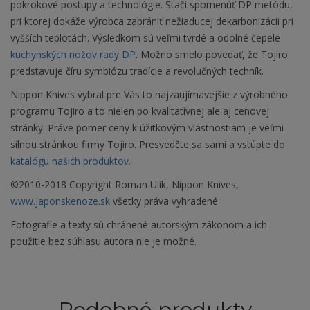
pokrokové postupy a technológie. Stačí spomenúť DP metódu,
pri ktorej dokáže výrobca zabrániť nežiaducej dekarbonizácii pri
vyšších teplotách. Výsledkom sú veľmi tvrdé a odolné čepele
kuchynských nožov rady DP
. Možno smelo povedať, že Tojiro
predstavuje číru symbiózu tradície a revolučných techník.
Nippon Knives vybral pre Vás to najzaujímavejšie z výrobného
programu Tojiro a to nielen po kvalitatívnej ale aj cenovej
stránky. Práve pomer ceny k úžitkovým vlastnostiam je veľmi
silnou stránkou firmy Tojiro. Presvedčte sa sami a vstúpte do
katalógu našich produktov.
©2010-2018 Copyright Roman Ulík, Nippon Knives,
www.japonskenoze.sk
všetky práva vyhradené
Fotografie a texty sú chránené autorským zákonom a ich
použitie bez súhlasu autora nie je možné.
Podobné produkty