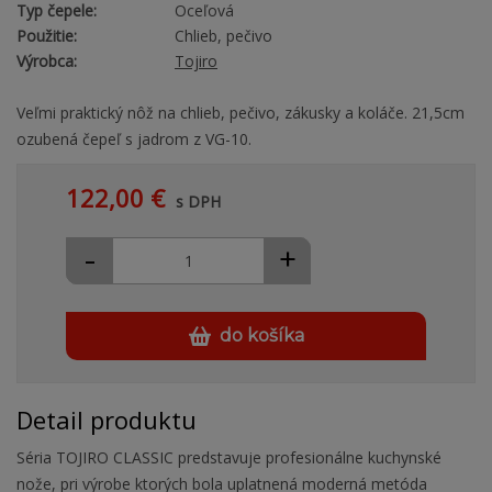
Typ čepele:
Oceľová
Použitie:
Chlieb, pečivo
Výrobca:
Tojiro
Veľmi praktický nôž na chlieb, pečivo, zákusky a koláče. 21,5cm
ozubená čepeľ s jadrom z VG-10.
122,00 €
s DPH
-
+
do košíka
Detail produktu
Séria TOJIRO CLASSIC predstavuje profesionálne kuchynské
nože, pri výrobe ktorých bola uplatnená moderná metóda