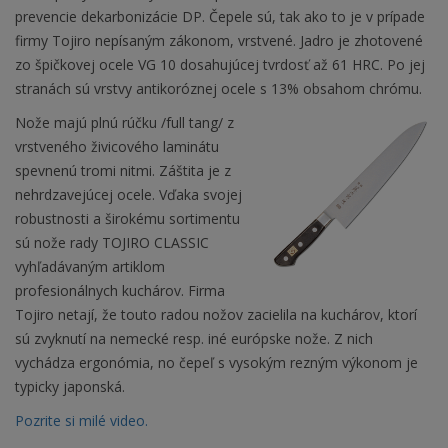
prevencie dekarbonizácie DP. Čepele sú, tak ako to je v prípade
firmy Tojiro nepísaným zákonom, vrstvené. Jadro je zhotovené
zo špičkovej ocele VG 10 dosahujúcej tvrdosť až 61 HRC. Po jej
stranách sú vrstvy antikoróznej ocele s 13% obsahom chrómu.
Nože majú plnú rúčku /full tang/ z
vrstveného živicového laminátu
spevnenú tromi nitmi. Záštita je z
nehrdzavejúcej ocele. Vďaka svojej
robustnosti a širokému sortimentu
sú nože rady TOJIRO CLASSIC
vyhľadávaným artiklom
profesionálnych kuchárov. Firma
Tojiro netají, že touto radou nožov zacielila na kuchárov, ktorí
sú zvyknutí na nemecké resp. iné európske nože. Z nich
vychádza ergonómia, no čepeľ s vysokým rezným výkonom je
typicky japonská.
Pozrite si milé video.