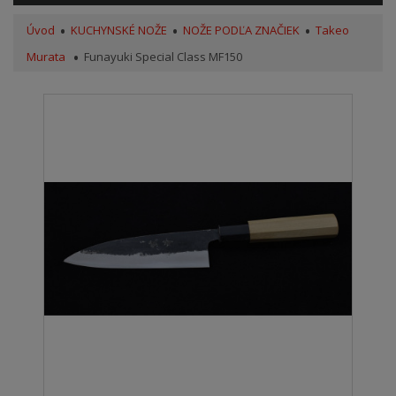
Úvod
KUCHYNSKÉ NOŽE
NOŽE PODĽA ZNAČIEK
Takeo
Murata
Funayuki Special Class MF150