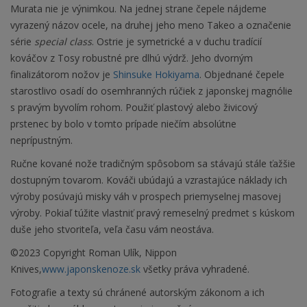
Murata nie je výnimkou. Na jednej strane čepele nájdeme
vyrazený názov ocele, na druhej jeho meno Takeo a označenie
série
special class
. Ostrie je symetrické a v duchu tradícií
kováčov z Tosy robustné pre dlhú výdrž. Jeho dvorným
finalizátorom nožov je
Shinsuke Hokiyama
. Objednané čepele
starostlivo osadí do osemhranných rúčiek z japonskej magnólie
s pravým byvolím rohom. Použiť plastový alebo živicový
prstenec by bolo v tomto prípade niečím absolútne
neprípustným.
Ručne kované nože tradičným spôsobom sa stávajú stále ťažšie
dostupným tovarom. Kováči ubúdajú a vzrastajúce náklady ich
výroby posúvajú misky váh v prospech priemyselnej masovej
výroby. Pokiaľ túžite vlastniť pravý remeselný predmet s kúskom
duše jeho stvoriteľa, veľa času vám neostáva.
©2023 Copyright Roman Ulík, Nippon
Knives,
www.japonskenoze.sk
všetky práva vyhradené.
Fotografie a texty sú chránené autorským zákonom a ich