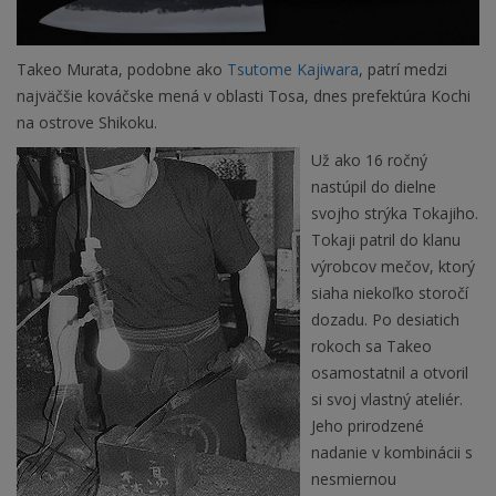
Takeo Murata, podobne ako
Tsutome Kajiwara
, patrí medzi
najväčšie kováčske mená v oblasti Tosa, dnes prefektúra Kochi
na ostrove Shikoku.
Už ako 16 ročný
nastúpil do dielne
svojho strýka Tokajiho.
Tokaji patril do klanu
výrobcov mečov, ktorý
siaha niekoľko storočí
dozadu. Po desiatich
rokoch sa Takeo
osamostatnil a otvoril
si svoj vlastný ateliér.
Jeho prirodzené
nadanie v kombinácii s
nesmiernou