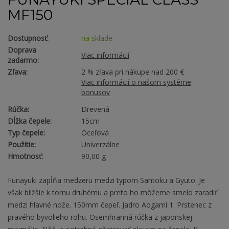
MF150
Dostupnosť:
na sklade
Doprava
Viac informácií
zadarmo:
Zľava:
2 % zľava pri nákupe nad 200 €
Viac informácií o našom systéme
bonusov
Rúčka:
Drevená
Dĺžka čepele:
15cm
Typ čepele:
Oceľová
Použitie:
Univerzálne
Hmotnosť:
90,00 g
Funayuki zapĺňa medzeru medzi typom Santoku a Gyuto. Je
však bližšie k tomu druhému a preto ho môžeme smelo zaradiť
medzi hlavné nože. 150mm čepeľ. Jadro Aogami 1. Prstenec z
pravého byvolieho rohu. Osemhranná rúčka z japonskej