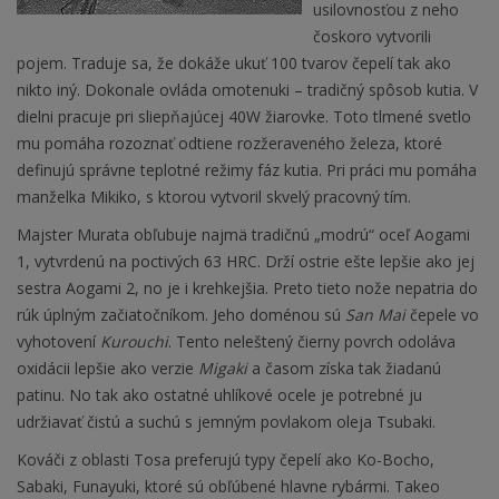
usilovnosťou z neho
čoskoro vytvorili
pojem. Traduje sa, že dokáže ukuť 100 tvarov čepelí tak ako
nikto iný. Dokonale ovláda omotenuki – tradičný spôsob kutia. V
dielni pracuje pri sliepňajúcej 40W žiarovke. Toto tlmené svetlo
mu pomáha rozoznať odtiene rozžeraveného železa, ktoré
definujú správne teplotné režimy fáz kutia. Pri práci mu pomáha
manželka Mikiko, s ktorou vytvoril skvelý pracovný tím.
Majster Murata obľubuje najmä tradičnú „modrú“ oceľ Aogami
1, vytvrdenú na poctivých 63 HRC. Drží ostrie ešte lepšie ako jej
sestra Aogami 2, no je i krehkejšia. Preto tieto nože nepatria do
rúk úplným začiatočníkom. Jeho doménou sú
San Mai
čepele vo
vyhotovení
Kurouchi
. Tento neleštený čierny povrch odoláva
oxidácii lepšie ako verzie
Migaki
a časom získa tak žiadanú
patinu. No tak ako ostatné uhlíkové ocele je potrebné ju
udržiavať čistú a suchú s jemným povlakom oleja Tsubaki.
Kováči z oblasti Tosa preferujú typy čepelí ako Ko-Bocho,
Sabaki, Funayuki, ktoré sú obľúbené hlavne rybármi. Takeo