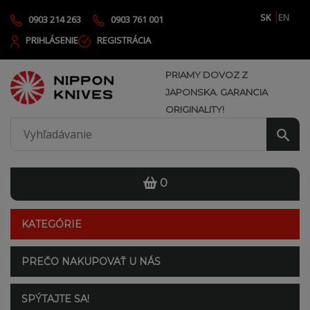
SK
EN
0903 214 263
0903 761 001
PRIHLÁSENIE
REGISTRÁCIA
PRIAMY DOVOZ Z
JAPONSKA. GARANCIA
ORIGINALITY!
0
KATEGÓRIE
PREČO NAKUPOVAŤ U NÁS
SPÝTAJTE SA!