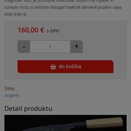
magnólie. Nôž je potrebné ošetrovať olejom na čepele. K
tomuto nožu si môžete dokúpiť tradičné drevené puzdro saya
KNK-84018.
160,00 €
s DPH
-
+
do košíka
Štítky:
aogami
Detail produktu