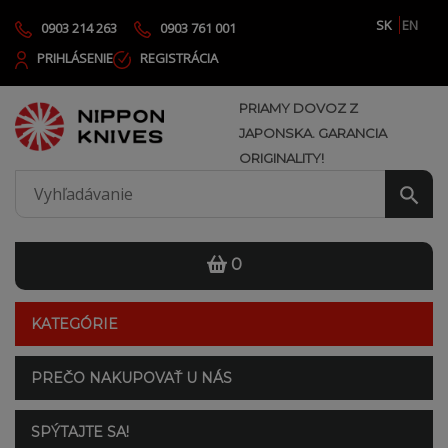
SK
EN
0903 214 263
0903 761 001
PRIHLÁSENIE
REGISTRÁCIA
PRIAMY DOVOZ Z
JAPONSKA. GARANCIA
ORIGINALITY!
0
KATEGÓRIE
PREČO NAKUPOVAŤ U NÁS
SPÝTAJTE SA!