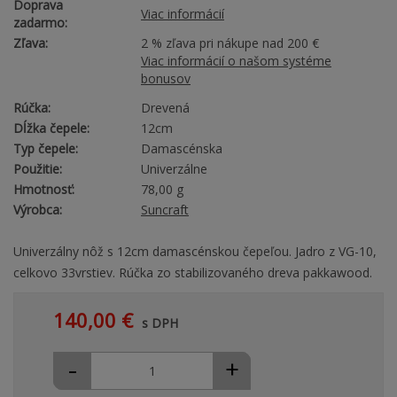
Doprava
Viac informácií
zadarmo:
Zľava:
2 % zľava pri nákupe nad 200 €
Viac informácií o našom systéme
bonusov
Rúčka:
Drevená
Dĺžka čepele:
12cm
Typ čepele:
Damascénska
Použitie:
Univerzálne
Hmotnosť:
78,00 g
Výrobca:
Suncraft
Univerzálny nôž s 12cm damascénskou čepeľou. Jadro z VG-10,
celkovo 33vrstiev. Rúčka zo stabilizovaného dreva pakkawood.
140,00 €
s DPH
-
+