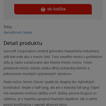
do košíka
Štítky:
damaškové čepele
Detail produktu
Suncraft Corporation Limited (pôvodne Kawashima Industries)
sídli kde inde ako v meste Seki. Toto neveľké mesto v prefektúre
Gifu je často označované ako hlavné mesto nožov. Tento
prívlastok mesto získalo vďaka dlhej nožiarskej histórii a
prítomnosti mnohých významných výrobcov.
Rada nožov Senzo Classic spadá do skupiny tkz. hybridných
konštrukcií. Nejde o half tang, ale ani o klasický full tang. Čepeľ
má navarenú oceľovú záštitu a trň. Rúčka, presne lícujúca so
záštitou, je s čepeľou spojená fixačným lepidlom. Ide o veľmi
pevnú konštrukciu i napriek absencii nitov.