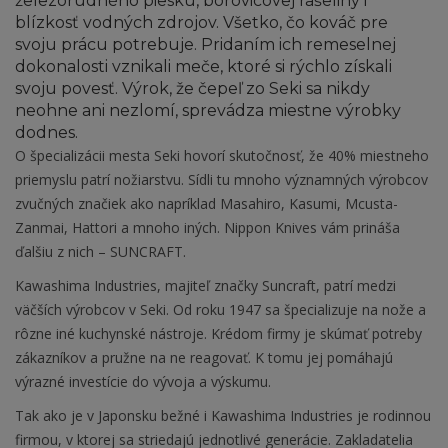
železorudného piesku, borovicovej rašeliny i
blízkosť vodných zdrojov. Všetko, čo kováč pre
svoju prácu potrebuje. Pridaním ich remeselnej
dokonalosti vznikali meče, ktoré si rýchlo získali
svoju povesť. Výrok, že čepeľ zo Seki sa nikdy
neohne ani nezlomí, sprevádza miestne výrobky
dodnes.
O špecializácii mesta Seki hovorí skutočnosť, že 40% miestneho
priemyslu patrí nožiarstvu. Sídli tu mnoho významných výrobcov
zvučných značiek ako napríklad Masahiro, Kasumi, Mcusta-
Zanmai, Hattori a mnoho iných. Nippon Knives vám prináša
ďalšiu z nich – SUNCRAFT.
Kawashima Industries, majiteľ značky Suncraft, patrí medzi
väčších výrobcov v Seki. Od roku 1947 sa špecializuje na nože a
rôzne iné kuchynské nástroje. Krédom firmy je skúmať potreby
zákazníkov a pružne na ne reagovať. K tomu jej pomáhajú
výrazné investície do vývoja a výskumu.
Tak ako je v Japonsku bežné i Kawashima Industries je rodinnou
firmou, v ktorej sa striedajú jednotlivé generácie. Zakladatelia