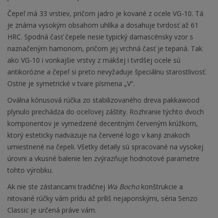
Čepeľ má 33 vrstiev, pričom jadro je kované z ocele VG-10. Tá
je známa vysokým obsahom uhlíka a dosahuje tvrdosť až 61
HRC. Spodná časť čepele nesie typický damascénsky vzor s
naznačeným hamonom, pričom jej vrchná časť je tepaná. Tak
ako VG-10 i vonkajšie vrstvy z mäkšej i tvrdšej ocele sú
antikorózne a čepeľ si preto nevyžaduje špeciálnu starostlivosť.
Ostrie je symetrické v tvare písmena „V“.
Oválna kónusová rúčka zo stabilizovaného dreva pakkawood
plynulo prechádza do oceľovej záštity. Rozhranie týchto dvoch
komponentov je vymedzené decentným červeným krúžkom,
ktorý esteticky nadväzuje na červené logo v kanji znakoch
umiestnené na čepeli. Všetky detaily sú spracované na vysokej
úrovni a vkusné balenie len zvýrazňuje hodnotové parametre
tohto výrobku.
Ak nie ste zástancami tradičnej
Wa Bocho
konštrukcie a
nitované rúčky vám prídu až príliš nejaponskými, séria Senzo
Classic je určená práve vám.