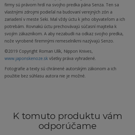
firmy sú právom hrdí na svojho predka pána Senza. Ten sa
vlastnými zdrojmi podieľal na budovaní verejných zón a
zariadení v meste Seki. Mal vždy úctu k jeho obyvateľom a ich
potrebám. Rovnakú úctu prechovávajú súčasní majitelia k
svojím zákazníkom. A aby nezabudli na odkaz svojho predka,
nože vyrobené firemnými remeselníkmi nazývajú Senzo.
©2019 Copyright Roman Ulík, Nippon Knives,
www.japonskenoze.sk
všetky práva vyhradené.
Fotografie a texty sú chránené autorským zákonom a ich
použitie bez súhlasu autora nie je možné.
K tomuto produktu vám
odporúčame