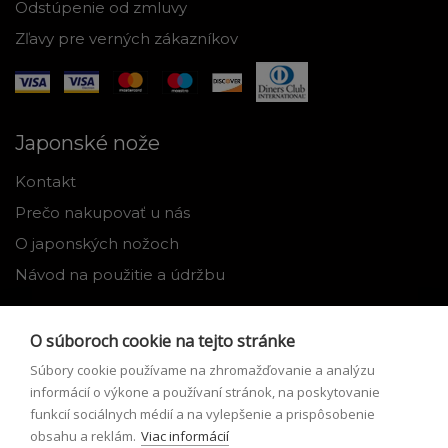
Odstúpenie od zmluvy
Zľavy pre verných zákazníkov
Japonské nože
Kontakt
Prečo nakupovať u nás
O japonských nožoch
Návod na použitie a údržbu
Nástroje
O súboroch cookie na tejto stránke
Registrácia
Súbory cookie používame na zhromažďovanie a analýzu
Môj profil
informácií o výkone a používaní stránok, na poskytovanie
funkcií sociálnych médií a na vylepšenie a prispôsobenie
Zabudnuté heslo
obsahu a reklám.
Viac informácií