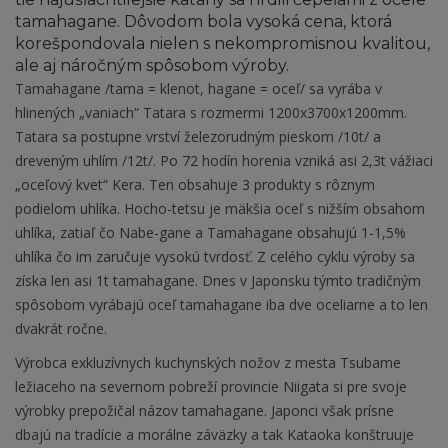
tamahagane. Dôvodom bola vysoká cena, ktorá
korešpondovala nielen s nekompromisnou kvalitou,
ale aj náročným spôsobom výroby.
Tamahagane /tama = klenot, hagane = oceľ/ sa vyrába v
hlinených „vaniach“ Tatara s rozmermi 1200x3700x1200mm.
Tatara sa postupne vrství železorudným pieskom /10t/ a
dreveným uhlím /12t/. Po 72 hodín horenia vzniká asi 2,3t vážiaci
„oceľový kvet“ Kera. Ten obsahuje 3 produkty s rôznym
podielom uhlíka. Hocho-tetsu je mäkšia oceľ s nižším obsahom
uhlíka, zatiaľ čo Nabe-gane a Tamahagane obsahujú 1-1,5%
uhlíka čo im zaručuje vysokú tvrdosť. Z celého cyklu výroby sa
získa len asi 1t tamahagane. Dnes v Japonsku týmto tradičným
spôsobom vyrábajú oceľ tamahagane iba dve oceliarne a to len
dvakrát ročne.
Výrobca exkluzívnych kuchynských nožov z mesta Tsubame
ležiaceho na severnom pobreží provincie Niigata si pre svoje
výrobky prepožičal názov tamahagane. Japonci však prísne
dbajú na tradície a morálne záväzky a tak Kataoka konštruuje