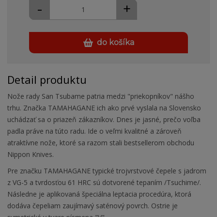
-
+
do košíka
Detail produktu
Nože rady San Tsubame patria medzi "priekopníkov" nášho
trhu. Značka TAMAHAGANE ich ako prvé vyslala na Slovensko
uchádzať sa o priazeň zákazníkov. Dnes je jasné, prečo voľba
padla práve na túto radu. Ide o veľmi kvalitné a zároveň
atraktívne nože, ktoré sa razom stali bestsellerom obchodu
Nippon Knives.
Pre značku TAMAHAGANE typické trojvrstvové čepele s jadrom
z VG-5 a tvrdosťou 61 HRC sú dotvorené tepaním /Tsuchime/.
Následne je aplikovaná špeciálna leptacia procedúra, ktorá
dodáva čepeliam zaujímavý saténový povrch. Ostrie je