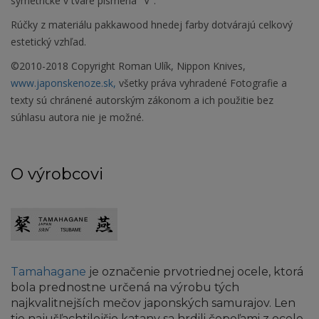
symetrické v tvare písmena "V".
Rúčky z materiálu pakkawood hnedej farby dotvárajú celkový
estetický vzhľad.
©2010-2018 Copyright Roman Ulík, Nippon Knives,
www.japonskenoze.sk,
všetky práva vyhradené Fotografie a
texty sú chránené autorským zákonom a ich použitie bez
súhlasu autora nie je možné.
O výrobcovi
Tamahagane
je označenie prvotriednej ocele, ktorá
bola prednostne určená na výrobu tých
najkvalitnejších mečov japonských samurajov. Len
tie najušľachtilejšie katany sa hrdili čepeľami z ocele