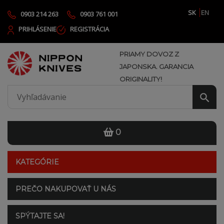
SK
EN
0903 214 263
0903 761 001
PRIHLÁSENIE
REGISTRÁCIA
PRIAMY DOVOZ Z
JAPONSKA. GARANCIA
ORIGINALITY!
0
KATEGÓRIE
PREČO NAKUPOVAŤ U NÁS
SPÝTAJTE SA!