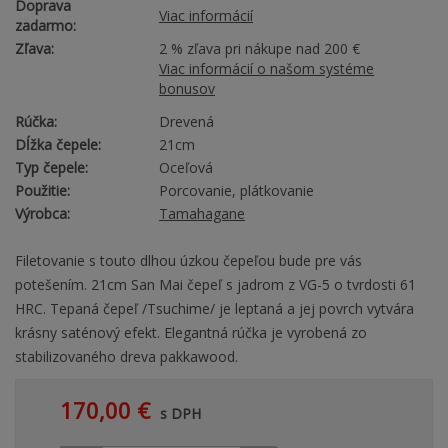
Doprava
Viac informácií
zadarmo:
Zľava:
2 % zľava pri nákupe nad 200 €
Viac informácií o našom systéme
bonusov
Rúčka:
Drevená
Dĺžka čepele:
21cm
Typ čepele:
Oceľová
Použitie:
Porcovanie, plátkovanie
Výrobca:
Tamahagane
Filetovanie s touto dlhou úzkou čepeľou bude pre vás
potešením. 21cm San Mai čepeľ s jadrom z VG-5 o tvrdosti 61
HRC. Tepaná čepeľ /Tsuchime/ je leptaná a jej povrch vytvára
krásny saténový efekt. Elegantná rúčka je vyrobená zo
stabilizovaného dreva pakkawood.
170,00 €
s DPH