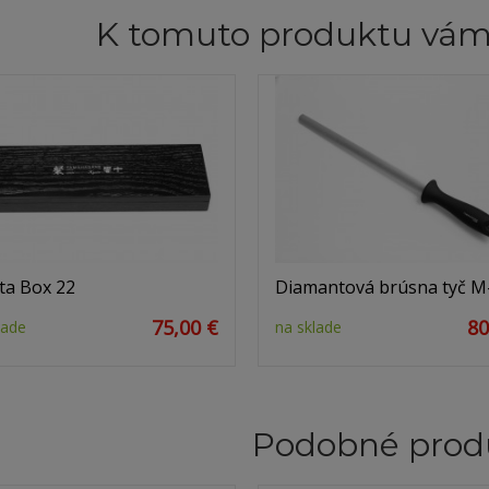
K tomuto produktu vá
ta Box 22
Diamantová brúsna tyč M
75,00 €
80
lade
na sklade
Podobné prod