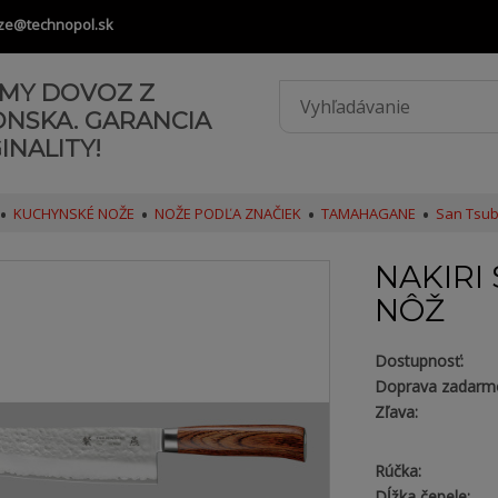
ze@technopol.sk
AMY DOVOZ Z
ONSKA. GARANCIA
INALITY!
KUCHYNSKÉ NOŽE
NOŽE PODĽA ZNAČIEK
TAMAHAGANE
San Tsu
NAKIRI 
NÔŽ
Dostupnosť:
Doprava zadarm
Zľava:
Rúčka:
Dĺžka čepele: