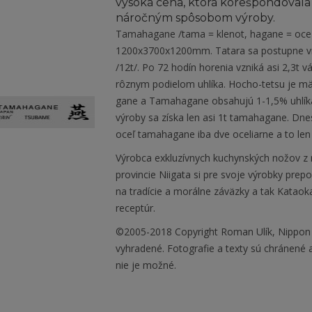
vysoká cena, ktorá korešpondovala 
náročným spôsobom výroby.
Tamahagane /tama = klenot, hagane = oceľ/
1200x3700x1200mm. Tatara sa postupne vr
/12t/. Po 72 hodín horenia vzniká asi 2,3t 
rôznym podielom uhlíka. Hocho-tetsu je mäk
gane a Tamahagane obsahujú 1-1,5% uhlíka 
výroby sa získa len asi 1t tamahagane. Dn
oceľ tamahagane iba dve oceliarne a to len
Výrobca exkluzívnych kuchynských nožov z
provincie Niigata si pre svoje výrobky prep
na tradície a morálne záväzky a tak Katao
receptúr.
©2005-2018 Copyright Roman Ulík, Nippon
vyhradené. Fotografie a texty sú chránené
nie je možné.