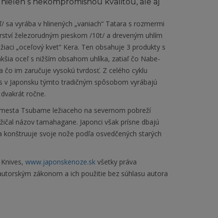
nielen s nekompromisnou kvalitou, ale aj
 sa vyrába v hlinených „vaniach“ Tatara s rozmermi
ství železorudným pieskom /10t/ a dreveným uhlím
vážiaci „oceľový kvet“ Kera. Ten obsahuje 3 produkty s
šia oceľ s nižším obsahom uhlíka, zatiaľ čo Nabe-
čo im zaručuje vysokú tvrdosť. Z celého cyklu
es v Japonsku týmto tradičným spôsobom vyrábajú
 dvakrát ročne.
 mesta Tsubame ležiaceho na severnom pobreží
ožičal názov tamahagane. Japonci však prísne dbajú
ka konštruuje svoje nože podľa osvedčených starých
 Knives,
www.japonskenoze.sk
všetky práva
 autorským zákonom a ich použitie bez súhlasu autora