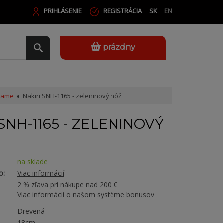
PRIHLÁSENIE
REGISTRÁCIA
SK
EN
prázdny
bame
Nakiri SNH-1165 - zeleninový nôž
SNH-1165 - ZELENINOVÝ
na sklade
o:
Viac informácií
2 % zľava pri nákupe nad 200 €
Viac informácií o našom systéme bonusov
Drevená
18cm