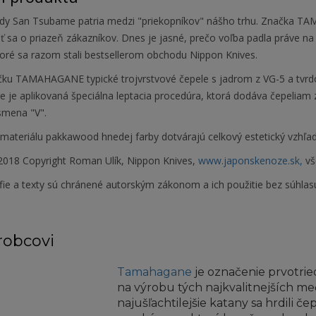
dy San Tsubame patria medzi "priekopníkov" nášho trhu. Značka TA
 sa o priazeň zákazníkov. Dnes je jasné, prečo voľba padla práve na t
toré sa razom stali bestsellerom obchodu Nippon Knives.
čku TAMAHAGANE typické trojvrstvové čepele s jadrom z VG-5 a tvr
 je aplikovaná špeciálna leptacia procedúra, ktorá dodáva čepeliam 
smena "V".
materiálu pakkawood hnedej farby dotvárajú celkový estetický vzhľad
018 Copyright Roman Ulík, Nippon Knives,
www.japonskenoze.sk,
vš
fie a texty sú chránené autorským zákonom a ich použitie bez súhlas
robcovi
Tamahagane
je označenie prvotrie
na výrobu tých najkvalitnejších me
najušľachtilejšie katany sa hrdili