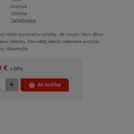
Oceľová
Zelenina
Tamahagane
jí nielen vyznávačov estetiky, ale svojou 18cm dlhou
íkov zeleniny. Ešte nikdy nebolo naberanie precízne
ny zábavnejšie.
0 €
s DPH
+
do košíka