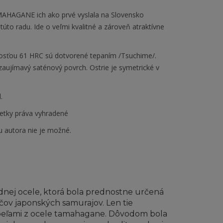
MAHAGANE ich ako prvé vyslala na Slovensko
úto radu. Ide o veľmi kvalitné a zároveň atraktívne
dosťou 61 HRC sú dotvorené tepaním /Tsuchime/.
zaujímavý saténový povrch. Ostrie je symetrické v
.
etky práva vyhradené
u autora nie je možné.
dnej ocele, ktorá bola prednostne určená
čov japonských samurajov. Len tie
 čepeľami z ocele tamahagane. Dôvodom bola