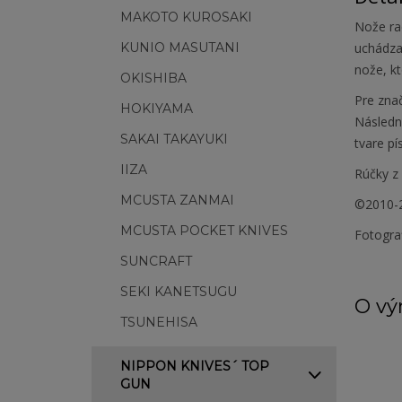
MAKOTO KUROSAKI
Nože ra
KUNIO MASUTANI
uchádzať
nože, k
OKISHIBA
Pre zna
HOKIYAMA
Následne
SAKAI TAKAYUKI
tvare pí
IIZA
Rúčky z 
MCUSTA ZANMAI
©2010-2
MCUSTA POCKET KNIVES
Fotogra
SUNCRAFT
SEKI KANETSUGU
O vý
TSUNEHISA
NIPPON KNIVES´ TOP
GUN