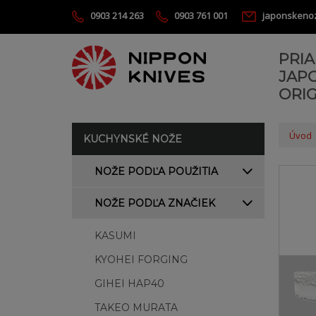
0903 214 263
0903 761 001
japonskeno
PRI
JAP
ORIG
Úvod
KUCHYNSKÉ NOŽE
NOŽE PODĽA POUŽITIA
NOŽE PODĽA ZNAČIEK
KASUMI
KYOHEI FORGING
GIHEI HAP40
TAKEO MURATA