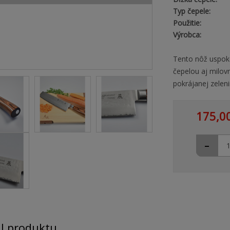
Typ čepele:
Použitie:
Výrobca:
Tento nôž uspoko
čepelou aj milovn
pokrájanej zeleni
175,0
-
il produktu