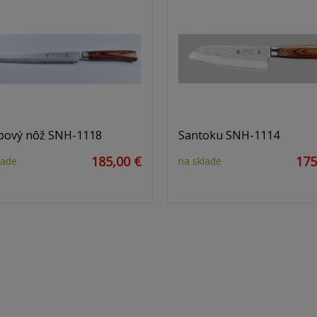
bový nôž SNH-1118
Santoku SNH-1114
185,00 €
175
lade
na sklade