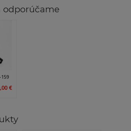
m odporúčame
-159
,00 €
ukty