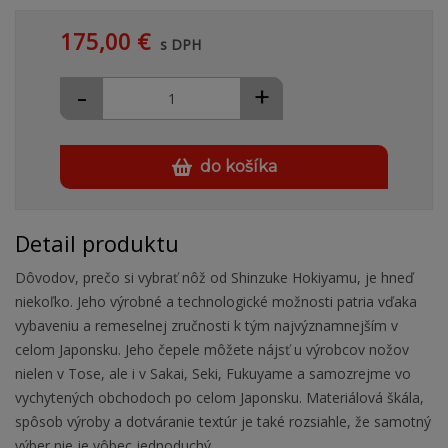
175,00 €
s DPH
-
+
do košíka
Detail produktu
Dôvodov, prečo si vybrať nôž od Shinzuke Hokiyamu, je hneď
niekoľko. Jeho výrobné a technologické možnosti patria vďaka
vybaveniu a remeselnej zručnosti k tým najvýznamnejším v
celom Japonsku. Jeho čepele môžete nájsť u výrobcov nožov
nielen v Tose, ale i v Sakai, Seki, Fukuyame a samozrejme vo
vychytených obchodoch po celom Japonsku. Materiálová škála,
spôsob výroby a dotváranie textúr je také rozsiahle, že samotný
výber nie je vôbec jednoduchý.