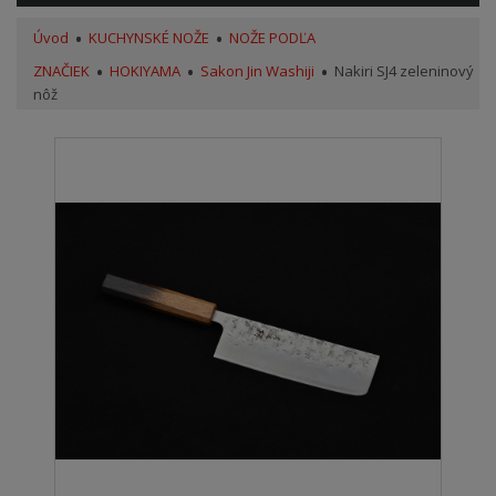
Úvod
KUCHYNSKÉ NOŽE
NOŽE PODĽA
ZNAČIEK
HOKIYAMA
Sakon Jin Washiji
Nakiri SJ4 zeleninový
nôž