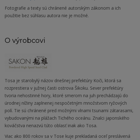
Fotografie a texty sú chránené autorským zákonom a ich
použitie bez súhlasu autora nie je možné.
O výrobcovi
Tosa je starobylý názov dnešnej prefektúry Koči, ktorá sa
rozprestiera v južnej časti ostrova Šikoku. Sever prefektúry
tvoria nehostinné hory, ktoré smerom na juh prechádzajú do
úrodnej nížiny zaplnenej nespočetným množstvom ryžových
polí. Tie sú chránené pred možnými vlnami tsunami zátarasami,
vybudovanými na plážach Tichého oceánu. Znalci japonského
kováčstva nenazvú túto oblasť inak ako Tosa.
Viac ako 800 rokov sa v Tose kuje prekladaná oceľ preslávená