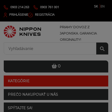
SK
EN
0903 214 263
0903 761 001
PRIHLÁSENIE
REGISTRÁCIA
PRIAMY DOVOZ Z
JAPONSKA. GARANCIA
ORIGINALITY!
0
KATEGÓRIE
PREČO NAKUPOVAŤ U NÁS
SPÝTAJTE SA!