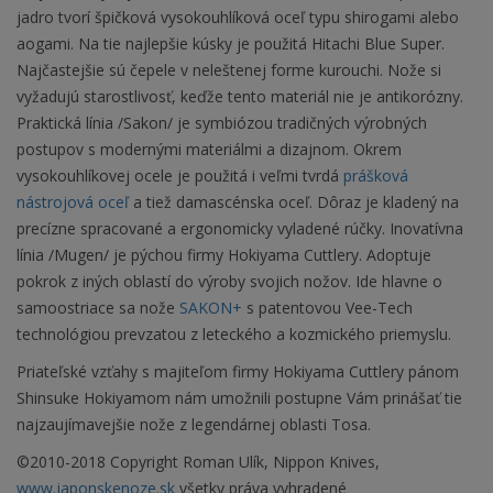
jadro tvorí špičková vysokouhlíková oceľ typu shirogami alebo
aogami. Na tie najlepšie kúsky je použitá Hitachi Blue Super.
Najčastejšie sú čepele v neleštenej forme kurouchi. Nože si
vyžadujú starostlivosť, keďže tento materiál nie je antikorózny.
Praktická línia /Sakon/ je symbiózou tradičných výrobných
postupov s modernými materiálmi a dizajnom. Okrem
vysokouhlíkovej ocele je použitá i veľmi tvrdá
prášková
nástrojová oceľ
a tiež damascénska oceľ. Dôraz je kladený na
precízne spracované a ergonomicky vyladené rúčky. Inovatívna
línia /Mugen/ je pýchou firmy Hokiyama Cuttlery. Adoptuje
pokrok z iných oblastí do výroby svojich nožov. Ide hlavne o
samoostriace sa nože
SAKON+
s patentovou Vee-Tech
technológiou prevzatou z leteckého a kozmického priemyslu.
Priateľské vzťahy s majiteľom firmy Hokiyama Cuttlery pánom
Shinsuke Hokiyamom nám umožnili postupne Vám prinášať tie
najzaujímavejšie nože z legendárnej oblasti Tosa.
©2010-2018 Copyright Roman Ulík, Nippon Knives,
www.japonskenoze.sk
všetky práva vyhradené