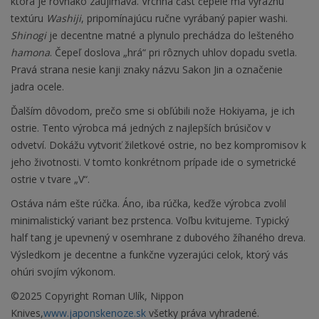
ktorá je rovnako zaujímavá. Vrchná čast čepele má výraznú
textúru
Washiji
, pripomínajúcu ručne vyrábaný papier washi.
Shinogi
je decentne matné a plynulo prechádza do lešteného
hamona
. Čepeľ doslova „hrá“ pri rôznych uhlov dopadu svetla.
Pravá strana nesie kanji znaky názvu Sakon Jin a označenie
jadra ocele.
Ďalším dôvodom, prečo sme si obľúbili nože Hokiyama, je ich
ostrie. Tento výrobca má jedných z najlepších brúsičov v
odvetví. Dokážu vytvoriť žiletkové ostrie, no bez kompromisov k
jeho životnosti. V tomto konkrétnom prípade ide o symetrické
ostrie v tvare „V“.
Ostáva nám ešte rúčka. Áno, iba rúčka, keďže výrobca zvolil
minimalistický variant bez prstenca. Voľbu kvitujeme. Typický
half tang je upevnený v osemhrane z dubového žíhaného dreva.
Výsledkom je decentne a funkčne vyzerajúci celok, ktorý vás
ohúri svojím výkonom.
©2025 Copyright Roman Ulík, Nippon
Knives,
www.japonskenoze.sk
všetky práva vyhradené.