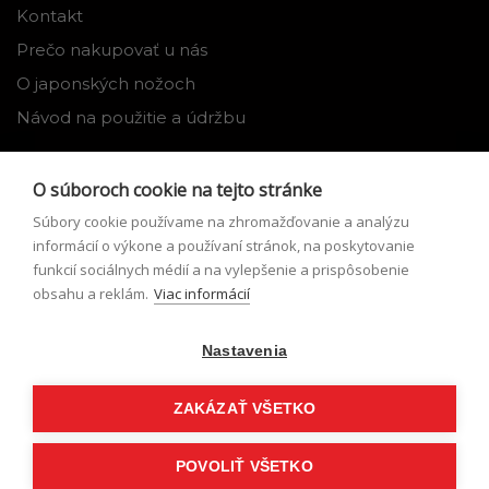
Kontakt
Prečo nakupovať u nás
O japonských nožoch
Návod na použitie a údržbu
Nástroje
O súboroch cookie na tejto stránke
Registrácia
Súbory cookie používame na zhromažďovanie a analýzu
Môj profil
informácií o výkone a používaní stránok, na poskytovanie
funkcií sociálnych médií a na vylepšenie a prispôsobenie
Zabudnuté heslo
obsahu a reklám.
Viac informácií
Odstúpenie od zmluvy
Nastavenia
Podmienky odstúpenia od zmluvy
Formulár pre odstúpenie od zmluvy
ZAKÁZAŤ VŠETKO
POVOLIŤ VŠETKO