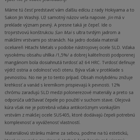
Máme tú česť predstaviť vám ďalšiu edíciu z rady Hokiyama a to
Sakon Jin Washiji. Už samotný názov veľa napovie.
Jin
má v
preklade význam pevný. A presne taká je čepeľ. Ide o
trojvrstvovú konštrukciu
San Mai
s ultra tvrdým jadrom a
mäkšími vrstvami po stranách. Na jadro dodala materiál
oceliareň Hitachi Metals v podobe nástrojovej ocele SLD. Vďaka
vysokému obsahu uhlíka /1,5%/ a dobrej kaliteľnosti podporenej
mangánom bola dosiahnutá tvrdosť až 64 HRC. Tvrdosť definuje
výdrž ostria a odolnosť voči oteru. Býva však v protiklade s
pevnosťou. No nie je to tento prípad. Obsah molybdénu znižuje
krehkosť a vanád s kremíkom prispievajú k pevnosti. 12%
chrómu zaraďujú SLD medzi polonerezové materiály a preto sa
odporúča udržiavať čepele po použití v suchom stave. Olejová
kúra však nie je potrebná vďaka antikoróznym vonkajším
vrstvám z mäkšej ocele SUS405, ktoré dodávajú čepeli potrebnú
komplexnosť a vyváženosť vlastností.
Materiálovú stránku máme za sebou, poďme na tú estetickú,