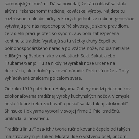
samurajskými mečmi. Dá sa povedať, že táto oblasť sa stala
akýmsi "skanzenom" tradičnej kováčskej výroby. Nájdete tu
roztrúsené malé dielničky, v ktorých jednotlivé rodinné generácie
vytvárajú pre nás nepochopiteľné skvosty. Je skoro pravidlom,
že v dielni pracuje otec so synom, aby bola zabezpečená
kontinuita tradície. Vyrábajú sa tu všetky druhy čepelí od
poľnohospodárskeho náradia po vzácne nože, no diametrálne
odlišným spôsobom ako v oblastiach Seki, Sakai, alebo
Tsubame/Sanjo. Tu sa nikdy nevyrábali nože určené na
dekoráciu, ale odolné pracovné náradie. Preto sú nože z Tosy
vyhľadávané znalcami po celom svete.
Od roku 1919 patrí firma Hokiyama Cutlery medzi priekopníkov
zdokonaľovania tradičnej výroby kuchynských nožov. V zmysle
hesla "dobré treba zachovať a pokiaľ sa dá, tak aj zdokonaliť"
Shinsuke Hokiyama vytvoril v svojej firme 3 línie: tradičnú,
praktickú a inovatívnu.
Tradičnú líniu /Tosa-Ichi/ tvoria ručne kované čepele od takých
majstrov akým je Takeo Murata. Ide o vrstvenú oceľ, pričom