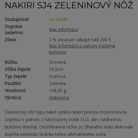
NAKIRI SJ4 ZELENINOVÝ NÔŽ
Dostupnosť:
na sklade
Doprava
Viac informácií
zadarmo:
Zľava:
2 % zľava pri nákupe nad 200 €
Viac informácií o našom systéme
bonusov
Rúčka:
Drevená
Dĺžka čepele:
16.5cm
Typ čepele:
Oceľová
Použitie:
Zelenina
Hmotnosť:
158,00 g
Výrobca:
Hokiyama
Zeleninový nôž typu nakiri vyniká nielen pevnou trojvrstvovou
čepeľou s jadrom z nástrojovej ocele SLD, ale i nádhernou
textúrou Washiji. Osemhranná rúčka zo žíhaného dubu dokonale
dopĺňa estetickú stránku tohto ultimatívneho noža.