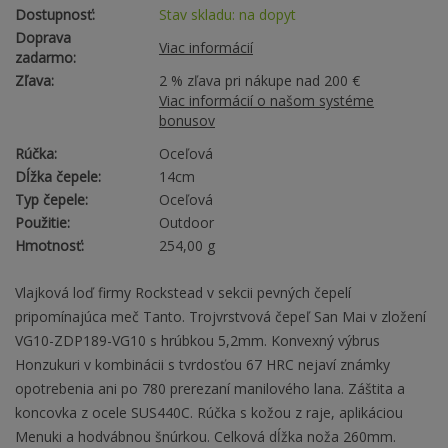
Dostupnosť:
Stav skladu: na dopyt
Doprava
Viac informácií
zadarmo:
Zľava:
2 % zľava pri nákupe nad 200 €
Viac informácií o našom systéme
bonusov
Rúčka:
Oceľová
Dĺžka čepele:
14cm
Typ čepele:
Oceľová
Použitie:
Outdoor
Hmotnosť:
254,00 g
Vlajková loď firmy Rockstead v sekcii pevných čepelí
pripomínajúca meč Tanto. Trojvrstvová čepeľ San Mai v zložení
VG10-ZDP189-VG10 s hrúbkou 5,2mm. Konvexný výbrus
Honzukuri v kombinácii s tvrdosťou 67 HRC nejaví známky
opotrebenia ani po 780 prerezaní manilového lana. Záštita a
koncovka z ocele SUS440C. Rúčka s kožou z raje, aplikáciou
Menuki a hodvábnou šnúrkou. Celková dĺžka noža 260mm.