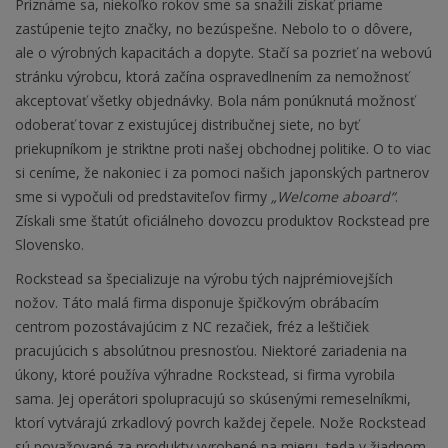
Priznáme sa, niekoľko rokov sme sa snažili získať priame
zastúpenie tejto značky, no bezúspešne. Nebolo to o dôvere,
ale o výrobných kapacitách a dopyte. Stačí sa pozrieť na webovú
stránku výrobcu, ktorá začína ospravedlnením za nemožnosť
akceptovať všetky objednávky. Bola nám ponúknutá možnosť
odoberať tovar z existujúcej distribučnej siete, no byť
priekupníkom je striktne proti našej obchodnej politike. O to viac
si ceníme, že nakoniec i za pomoci našich japonských partnerov
sme si vypočuli od predstaviteľov firmy
„Welcome aboard“
.
Získali sme štatút oficiálneho dovozcu produktov Rockstead pre
Slovensko.
Rockstead sa špecializuje na výrobu tých najprémiovejších
nožov. Táto malá firma disponuje špičkovým obrábacím
centrom pozostávajúcim z NC rezačiek, fréz a leštičiek
pracujúcich s absolútnou presnosťou. Niektoré zariadenia na
úkony, ktoré používa výhradne Rockstead, si firma vyrobila
sama. Jej operátori spolupracujú so skúsenými remeselníkmi,
ktorí vytvárajú zrkadlový povrch každej čepele. Nože Rockstead
sú považované za produkty vyrobené na mieru, teda v žiadnom