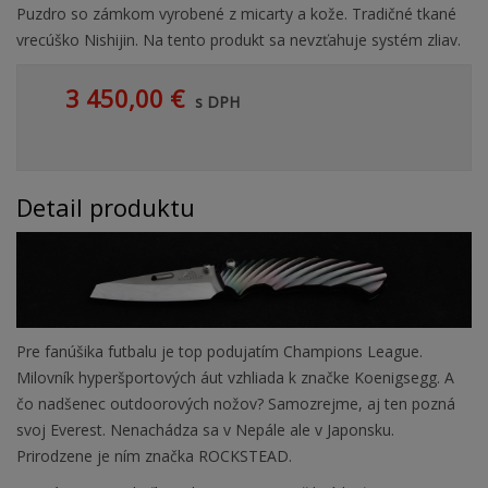
Puzdro so zámkom vyrobené z micarty a kože. Tradičné tkané
vrecúško Nishijin. Na tento produkt sa nevzťahuje systém zliav.
3 450,00 €
s DPH
Detail produktu
Pre fanúšika futbalu je top podujatím Champions League.
Milovník hyperšportových áut vzhliada k značke Koenigsegg. A
čo nadšenec outdoorových nožov? Samozrejme, aj ten pozná
svoj Everest. Nenachádza sa v Nepále ale v Japonsku.
Prirodzene je ním značka ROCKSTEAD.