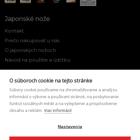
Japonské nože
Kontakt
Prečo nakupovať u nás
O japonských nožoch
Návod na použitie a údržbu
Nástroje
O súboroch cookie na tejto stránke
Registrácia
Súbory cookie používame na zhromažďovanie a analýzu
Môj profil
informácií o výkone a používaní stránok, na poskytovanie
funkcií sociálnych médií a na vylepšenie a prispôsobenie
Zabudnuté heslo
obsahu a reklám.
Viac informácií
Odstúpenie od zmluvy
Nastavenia
Podmienky odstúpenia od zmluvy