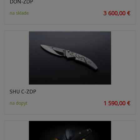
DON-ZDP
3 600,00 €
na sklade
SHU C-ZDP
1 590,00 €
na dopyt