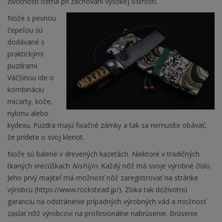
životnosti ostria pri zachovaní vysokej ostrosti.
Nože s pevnou
čepeľou sú
dodávané s
praktickými
puzdrami.
Väčšinou ide o
kombináciu
micarty, kože,
nylonu alebo
kydexu. Puzdra majú fixačné zámky a tak sa nemusíte obávať,
že prídete o svoj klenot.
Nože sú balené v drevených kazetách. Niektoré v tradičných
tkaných vrecúškach
Nishijin
. Každý nôž má svoje výrobné číslo.
Jeho prvý majiteľ má možnosť nôž zaregistrovať na stránke
výrobcu (https://www.rockstead.jp/). Získa tak doživotnú
garanciu na odstránenie prípadných výrobných vád a možnosť
zaslať nôž výrobcovi na profesionálne nabrúsenie. Brúsenie