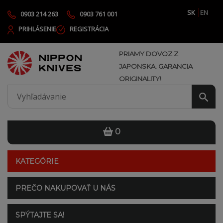
SK
EN
0903 214 263
0903 761 001
PRIHLÁSENIE
REGISTRÁCIA
PRIAMY DOVOZ Z
JAPONSKA. GARANCIA
ORIGINALITY!
0
KATEGÓRIE
PREČO NAKUPOVAŤ U NÁS
SPÝTAJTE SA!