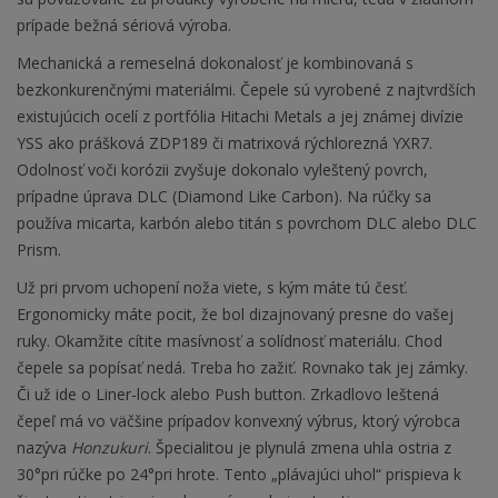
prípade bežná sériová výroba.
Mechanická a remeselná dokonalosť je kombinovaná s
bezkonkurenčnými materiálmi. Čepele sú vyrobené z najtvrdších
existujúcich ocelí z portfólia Hitachi Metals a jej známej divízie
YSS ako prášková ZDP189 či matrixová rýchlorezná YXR7.
Odolnosť voči korózii zvyšuje dokonalo vyleštený povrch,
prípadne úprava DLC (Diamond Like Carbon). Na rúčky sa
používa micarta, karbón alebo titán s povrchom DLC alebo DLC
Prism.
Už pri prvom uchopení noža viete, s kým máte tú česť.
Ergonomicky máte pocit, že bol dizajnovaný presne do vašej
ruky. Okamžite cítite masívnosť a solídnosť materiálu. Chod
čepele sa popísať nedá. Treba ho zažiť. Rovnako tak jej zámky.
Či už ide o Liner-lock alebo Push button. Zrkadlovo leštená
čepeľ má vo väčšine prípadov konvexný výbrus, ktorý výrobca
nazýva
Honzukuri
. Špecialitou je plynulá zmena uhla ostria z
30°pri rúčke po 24°pri hrote. Tento „plávajúci uhol“ prispieva k