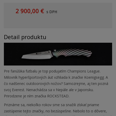
2 900,00 €
s DPH
Detail produktu
Pre fanúšika futbalu je top podujatím Champions League.
Milovník hyperšportových áut vzhliada k značke Koenigsegg. A
čo nadšenec outdoorových nožov? Samozrejme, aj ten pozná
svoj Everest. Nenachádza sa v Nepále ale v Japonsku.
Prirodzene je ním značka ROCKSTEAD.
Priznáme sa, niekoľko rokov sme sa snažili získať priame
zastúpenie tejto značky, no bezúspešne. Nebolo to o dôvere,