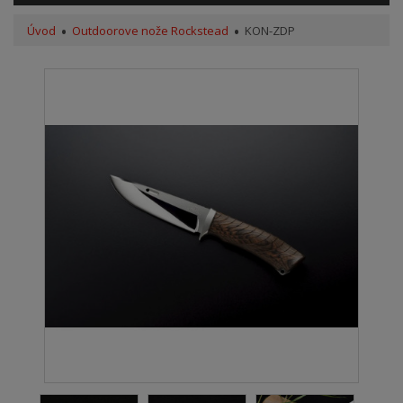
Úvod
Outdoorove nože Rockstead
KON-ZDP