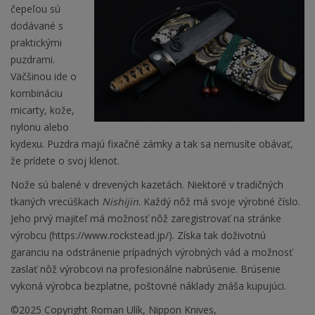
čepeľou sú
dodávané s
praktickými
puzdrami.
Väčšinou ide o
kombináciu
micarty, kože,
nylonu alebo
kydexu. Puzdra majú fixačné zámky a tak sa nemusíte obávať,
že prídete o svoj klenot.
Nože sú balené v drevených kazetách. Niektoré v tradičných
tkaných vrecúškach
Nishijin
. Každý nôž má svoje výrobné číslo.
Jeho prvý majiteľ má možnosť nôž zaregistrovať na stránke
výrobcu (https://www.rockstead.jp/). Získa tak doživotnú
garanciu na odstránenie prípadných výrobných vád a možnosť
zaslať nôž výrobcovi na profesionálne nabrúsenie. Brúsenie
vykoná výrobca bezplatne, poštovné náklady znáša kupujúci.
©2025 Copyright Roman Ulík, Nippon Knives,