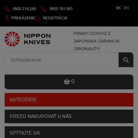
SK
EN
0903 214 263
0903 761 001
PRIHLÁSENIE
REGISTRÁCIA
PRIAMY DOVOZ Z
JAPONSKA. GARANCIA
ORIGINALITY!
0
KATEGÓRIE
PREČO NAKUPOVAŤ U NÁS
SPÝTAJTE SA!