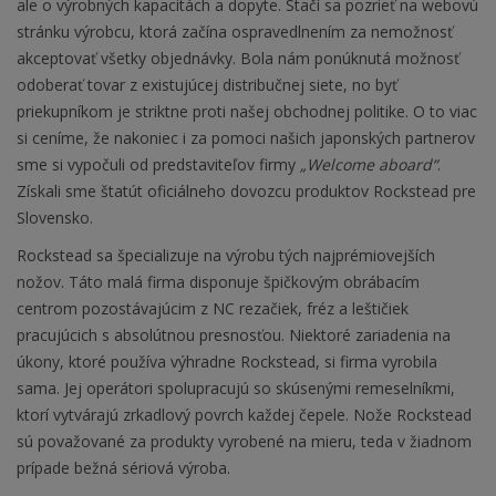
ale o výrobných kapacitách a dopyte. Stačí sa pozrieť na webovú
stránku výrobcu, ktorá začína ospravedlnením za nemožnosť
akceptovať všetky objednávky. Bola nám ponúknutá možnosť
odoberať tovar z existujúcej distribučnej siete, no byť
priekupníkom je striktne proti našej obchodnej politike. O to viac
si ceníme, že nakoniec i za pomoci našich japonských partnerov
sme si vypočuli od predstaviteľov firmy
„Welcome aboard“
.
Získali sme štatút oficiálneho dovozcu produktov Rockstead pre
Slovensko.
Rockstead sa špecializuje na výrobu tých najprémiovejších
nožov. Táto malá firma disponuje špičkovým obrábacím
centrom pozostávajúcim z NC rezačiek, fréz a leštičiek
pracujúcich s absolútnou presnosťou. Niektoré zariadenia na
úkony, ktoré používa výhradne Rockstead, si firma vyrobila
sama. Jej operátori spolupracujú so skúsenými remeselníkmi,
ktorí vytvárajú zrkadlový povrch každej čepele. Nože Rockstead
sú považované za produkty vyrobené na mieru, teda v žiadnom
prípade bežná sériová výroba.