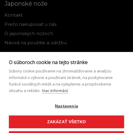
Japonské nože
Kontakt
Prečo nakupovať u nás
O japonských nožoch
Návod na použitie a údržbu
Nástroje
O súboroch cookie na tejto stránke
Registrácia
Súbory cookie používame na zhromažďovanie a analýzu
Môj profil
informácií o výkone a používaní stránok, na poskytovanie
funkcií sociálnych médií a na vylepšenie a prispôsobenie
Zabudnuté heslo
obsahu a reklám.
Viac informácií
Odstúpenie od zmluvy
Nastavenia
Podmienky odstúpenia od zmluvy
Formulár pre odstúpenie od zmluvy
ZAKÁZAŤ VŠETKO