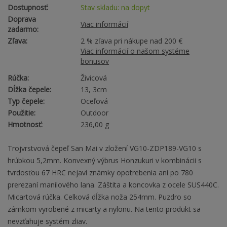
Dostupnosť:
Stav skladu: na dopyt
Doprava
Viac informácií
zadarmo:
Zľava:
2 % zľava pri nákupe nad 200 €
Viac informácií o našom systéme
bonusov
Rúčka:
Živicová
Dĺžka čepele:
13, 3cm
Typ čepele:
Oceľová
Použitie:
Outdoor
Hmotnosť:
236,00 g
Trojvrstvová čepeľ San Mai v zložení VG10-ZDP189-VG10 s
hrúbkou 5,2mm. Konvexný výbrus Honzukuri v kombinácii s
tvrdosťou 67 HRC nejaví známky opotrebenia ani po 780
prerezaní manilového lana. Záštita a koncovka z ocele SUS440C.
Micartová rúčka. Celková dĺžka noža 254mm. Puzdro so
zámkom vyrobené z micarty a nylonu. Na tento produkt sa
nevzťahuje systém zliav.