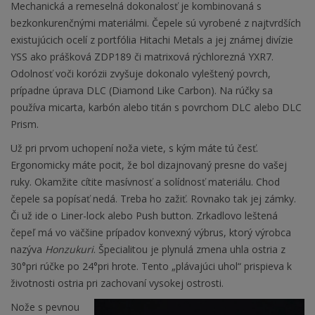
Mechanická a remeselná dokonalosť je kombinovaná s
bezkonkurenčnými materiálmi. Čepele sú vyrobené z najtvrdších
existujúcich ocelí z portfólia Hitachi Metals a jej známej divízie
YSS ako prášková ZDP189 či matrixová rýchlorezná YXR7.
Odolnosť voči korózii zvyšuje dokonalo vyleštený povrch,
prípadne úprava DLC (Diamond Like Carbon). Na rúčky sa
používa micarta, karbón alebo titán s povrchom DLC alebo DLC
Prism.
Už pri prvom uchopení noža viete, s kým máte tú česť.
Ergonomicky máte pocit, že bol dizajnovaný presne do vašej
ruky. Okamžite cítite masívnosť a solídnosť materiálu. Chod
čepele sa popísať nedá. Treba ho zažiť. Rovnako tak jej zámky.
Či už ide o Liner-lock alebo Push button. Zrkadlovo leštená
čepeľ má vo väčšine prípadov konvexný výbrus, ktorý výrobca
nazýva
Honzukuri
. Špecialitou je plynulá zmena uhla ostria z
30°pri rúčke po 24°pri hrote. Tento „plávajúci uhol“ prispieva k
životnosti ostria pri zachovaní vysokej ostrosti.
Nože s pevnou