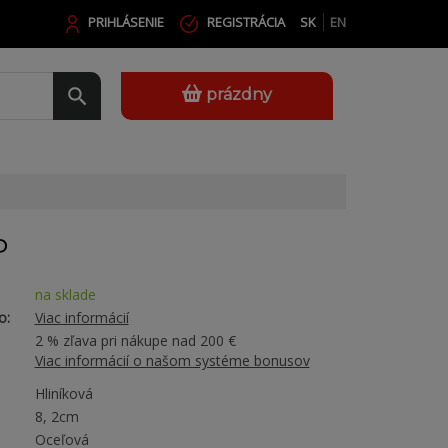
PRIHLÁSENIE
REGISTRÁCIA
SK
EN
prázdny
P
na sklade
o:
Viac informácií
2 % zľava pri nákupe nad 200 €
Viac informácií o našom systéme bonusov
Hliníková
8, 2cm
Oceľová