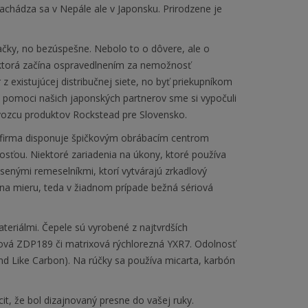
hádza sa v Nepále ale v Japonsku. Prirodzene je
načky, no bezúspešne. Nebolo to o dôvere, ale o
 ktorá začína ospravedlnením za nemožnosť
existujúcej distribučnej siete, no byť priekupníkom
 za pomoci našich japonských partnerov sme si vypočuli
dovozcu produktov Rockstead pre Slovensko.
á firma disponuje špičkovým obrábacím centrom
nosťou. Niektoré zariadenia na úkony, ktoré používa
úsenými remeselníkmi, ktorí vytvárajú zrkadlový
na mieru, teda v žiadnom prípade bežná sériová
riálmi. Čepele sú vyrobené z najtvrdších
ášková ZDP189 či matrixová rýchlorezná YXR7. Odolnosť
nd Like Carbon). Na rúčky sa používa micarta, karbón
t, že bol dizajnovaný presne do vašej ruky.