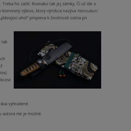
 Treba ho zažiť. Rovnako tak jej zámky. Či už ide o
ov konvexný výbrus, ktorý výrobca nazýva
Honzukuri
.
lávajúci uhol“ prispieva k životnosti ostria pri
 tak
ach
ôž
otnú
obcovi
ráva vyhradené.
u autora nie je možné.