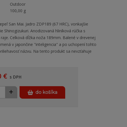
Outdoor
100,00 g
epeľ San Mai. Jadro ZDP189 (67 HRC), vonkajšie
ie Shinogizukuri. Anodizovaná hliníková rúčka s
e raje. Celková dĺžka noža 189mm. Balené v drevenej
amená v japončine "inteligencia" a po uchopení tohto
riliehavosť názvu. Na tento produkt sa nevzťahuje
0 €
s DPH
+
do košíka