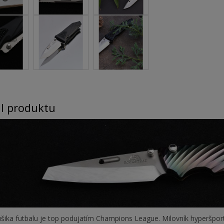
il produktu
úšika futbalu je top podujatím Champions League. Milovník hyperšpor