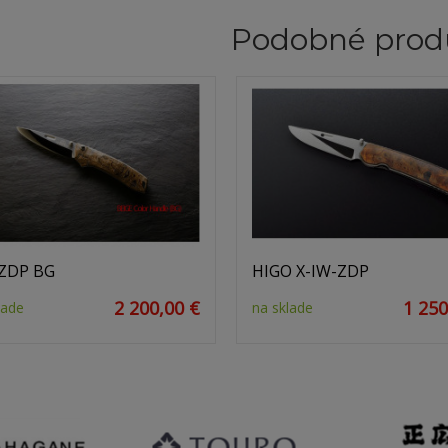
Podobné prod
ZDP BG
HIGO X-IW-ZDP
2 200,00 €
1 250
lade
na sklade