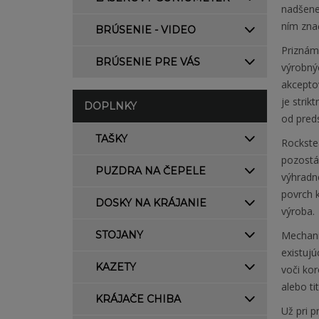
nadšene
ním zn
BRÚSENIE - VIDEO
Priznáme
BRÚSENIE PRE VÁS
výrobný
akcepto
je strik
DOPLNKY
od pred
TAŠKY
Rockste
pozostáv
PUZDRA NA ČEPELE
výhradne
povrch 
DOSKY NA KRÁJANIE
výroba.
Mechani
STOJANY
existujú
KAZETY
voči ko
alebo t
KRÁJAČE CHIBA
Už pri p