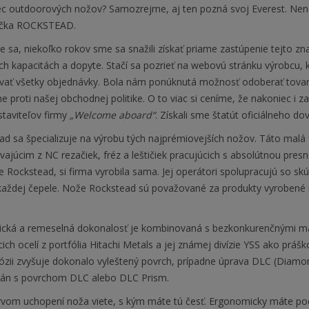
c outdoorových nožov? Samozrejme, aj ten pozná svoj Everest. Nenac
ačka ROCKSTEAD.
 sa, niekoľko rokov sme sa snažili získať priame zastúpenie tejto z
ch kapacitách a dopyte. Stačí sa pozrieť na webovú stránku výrobcu,
vať všetky objednávky. Bola nám ponúknutá možnosť odoberať tovar z 
tne proti našej obchodnej politike. O to viac si ceníme, že nakoniec i
staviteľov firmy
„Welcome aboard“
. Získali sme štatút oficiálneho 
ad sa špecializuje na výrobu tých najprémiovejších nožov. Táto mal
ajúcim z NC rezačiek, fréz a leštičiek pracujúcich s absolútnou pres
 Rockstead, si firma vyrobila sama. Jej operátori spolupracujú so sk
každej čepele. Nože Rockstead sú považované za produkty vyrobené 
cká a remeselná dokonalosť je kombinovaná s bezkonkurenčnými mate
cich ocelí z portfólia Hitachi Metals a jej známej divízie YSS ako pr
rózii zvyšuje dokonalo vyleštený povrch, prípadne úprava DLC (Diamo
itán s povrchom DLC alebo DLC Prism.
rvom uchopení noža viete, s kým máte tú česť. Ergonomicky máte poci