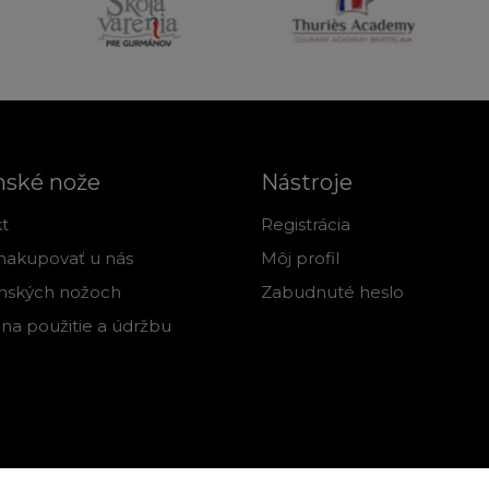
nské nože
Nástroje
t
Registrácia
nakupovať u nás
Môj profil
nských nožoch
Zabudnuté heslo
na použitie a údržbu