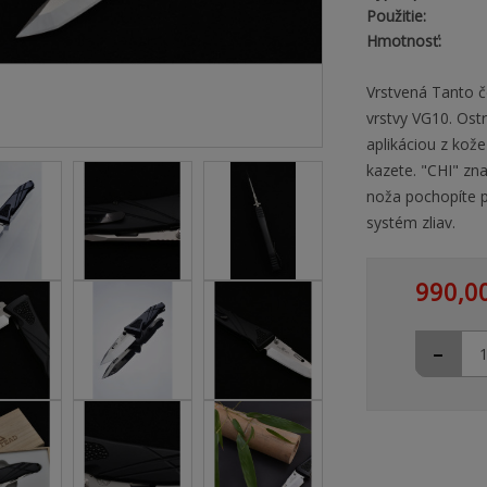
Použitie:
Hmotnosť:
Vrstvená Tanto č
vrstvy VG10. Ostr
aplikáciou z kož
kazete. "CHI" zn
noža pochopíte p
systém zliav.
990,0
-