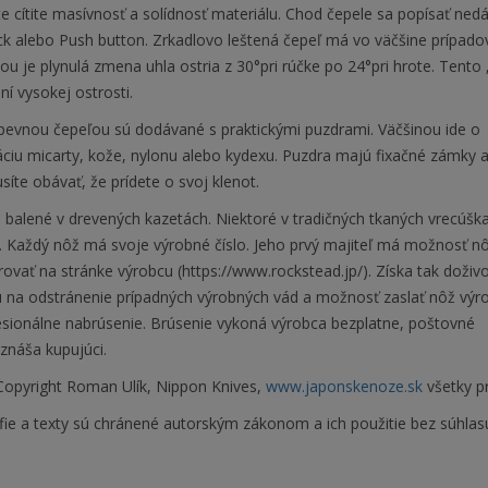
 cítite masívnosť a solídnosť materiálu. Chod čepele sa popísať nedá.
ock alebo Push button. Zrkadlovo leštená čepeľ má vo väčšine prípad
tou je plynulá zmena uhla ostria z 30°pri rúčke po 24°pri hrote. Tento „p
í vysokej ostrosti.
pevnou čepeľou sú dodávané s praktickými puzdrami. Väčšinou ide o
ciu micarty, kože, nylonu alebo kydexu. Puzdra majú fixačné zámky a
íte obávať, že prídete o svoj klenot.
 balené v drevených kazetách. Niektoré v tradičných tkaných vrecúšk
. Každý nôž má svoje výrobné číslo. Jeho prvý majiteľ má možnosť n
rovať na stránke výrobcu (https://www.rockstead.jp/). Získa tak doživ
u na odstránenie prípadných výrobných vád a možnosť zaslať nôž výr
esionálne nabrúsenie. Brúsenie vykoná výrobca bezplatne, poštovné
znáša kupujúci.
opyright Roman Ulík, Nippon Knives,
www.japonskenoze.sk
všetky p
fie a texty sú chránené autorským zákonom a ich použitie bez súhlas