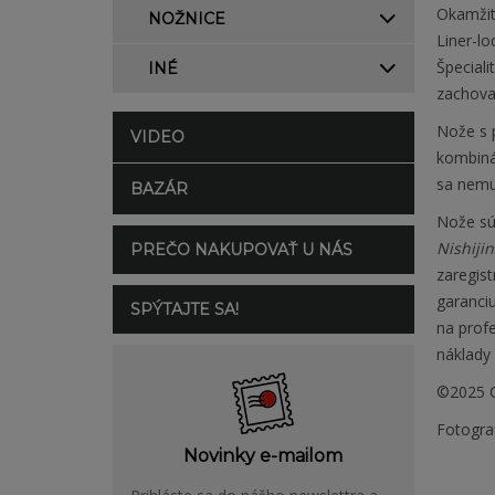
Okamžite
NOŽNICE
Liner-l
Špeciali
INÉ
zachovan
Nože s 
VIDEO
kombiná
sa nemus
BAZÁR
Nože sú
Nishijin
PREČO NAKUPOVAŤ U NÁS
zaregist
garanci
SPÝTAJTE SA!
na prof
náklady 
©2025 C
Fotogra
Novinky e-mailom