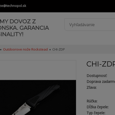
ze@technopol.sk
AMY DOVOZ Z
ONSKA. GARANCIA
INALITY!
Outdoorove nože Rockstead
CHI-ZDP
CHI-ZD
Dostupnosť:
Doprava zadarm
Zľava:
Rúčka:
Dĺžka čepele:
Typ čepele: