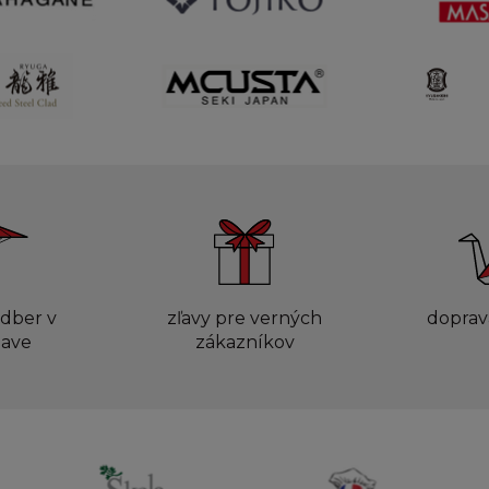
dber v
zľavy pre verných
doprav
lave
zákazníkov