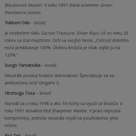
Blacksmith Master
. V roku 1997 získal ocenenie
Green
Paulownia Leaves.
Yukinori Oda
– brúsič
Je nositeľom rádu
Sacred Treasure, Silver Rays
. Už vo veku 20
rokov sa stal majstrom. Drží sa svojho hesla: „Ostrosť dobrého
noža predstavuje 100%. Úlohou brúsiča je však zvýšiť ju na
120%.“
Suogo Yamatsuka
– kováč
Neustále posúva hranice dokonalosti. Špecializuje sa na
antikoróznu oceľ Gingami 3.
Hirotsugu Tosa
– brúsič
Narodil sa v roku 1948 a ako 18 ročný sa vyučil za brúsiča. V
roku 1991 dosiahol titul Sharpener Master. V práci nepozná
kompromisy, pretože neustále myslí na používateľov jeho
nožov.
Itso Doi
– kováč