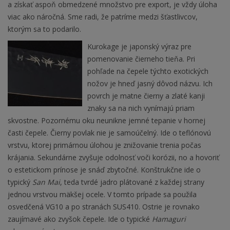
a získať aspoň obmedzené množstvo pre export, je vždy úloha
viac ako náročná. Sme radi, že patríme medzi šťastlivcov,
ktorým sa to podarilo.
Kurokage je japonský výraz pre
pomenovanie čierneho tieňa. Pri
pohľade na čepele týchto exotických
nožov je hneď jasný dôvod názvu. Ich
povrch je matne čierny a zlaté kanji
znaky sa na nich vynímajú priam
skvostne. Pozornému oku neunikne jemné tepanie v hornej
časti čepele. Čierny povlak nie je samoúčelný. Ide o teflónovú
vrstvu, ktorej primárnou úlohou je znižovanie trenia počas
krájania. Sekundárne zvyšuje odolnosť voči korózii, no a hovoriť
o estetickom prínose je snáď zbytočné. Konštrukčne ide o
typický
San Mai
, teda tvrdé jadro plátované z každej strany
jednou vrstvou mäkšej ocele. V tomto prípade sa použila
osvedčená VG10 a po stranách SUS410. Ostrie je rovnako
zaujímavé ako zvyšok čepele. Ide o typické
Hamaguri