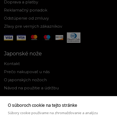
Doprava a platby
Reklamačný poriadok
Odstúpenie od zmluvy
Zľavy pre verných zákazníkov
Japonské nože
Kontakt
Prečo nakupovať u nás
O japonských nožoch
Návod na použitie a údržbu
Nástroje
O súboroch cookie na tejto stránke
Registrácia
Súbory cookie používame na zhromažďovanie a analýzu