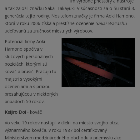
im výrobné priestory a nástroje
a tak založil značku Sakai Takayuki. V súčasnosti sa o ňu stará 3.
generácia tejto rodiny. Nositeľom značky je firma Aoki Hamono,
ktorá v roku 2006 získala prestížne ocenenie
Sakai Wazashu
udeľovanú za zručnosť miestnych výrobcov.
Potenciál firmy Aoki
Hamono spočíva v
kľúčových personálnych
pozíciách, ktorými sú
kováč a brúsič. Pracujú tu
majstri s vysokými
oceneniami a s praxou
presahujúcou v niektorých
prípadoch 50 rokov.
Keijiro Doi
- kováč
Vo veku 19 rokov nastúpil v dielni na miesto svojho otca,
významného kováča. V roku 1987 bol certifikovaný
Ministerstvom medzinárodného obchodu a priemyslu ako