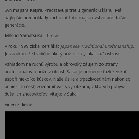
Syn majstra Keijira. Predstavuje tretiu generáciu klanu. Má
najlepšie predpoklady zachovať toto majstrovstvo pre ďalšie
generácie.
Mitsuo Yamatsuka
– brúsič
V roku 1999 získal certifikát
Japanese Traditional Craftmanship
.
Je zárukou, že tradične ukutý nôž získa „sakaiskú“ ostrosť.
Vzhľadom na ručnú výrobu a obrovský záujem zo strany
profesionálov o nože z oblasti Sakai je pomerne ťažké získať
aspoň niekoľko kúskov. Naše úsilie a trpezlivosť nám nakoniec
priniesli tú česť, zoznámiť vás s výrobkami, v ktorých pobýva
duša ich zhotoviteľov. Vitajte v Sakai!
Video z dielne