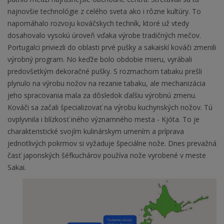
najnovšie technológie z celého sveta ako i rôzne kultúry. To
napomáhalo rozvoju kováčskych techník, ktoré už vtedy
dosahovalo vysokú úroveň vďaka výrobe tradičných mečov.
Portugalci priviezli do oblasti prvé pušky a sakaiskí kováči zmenili
výrobný program. No keďže bolo obdobie mieru, vyrábali
predovšetkým dekoračné pušky. S rozmachom tabaku prešli
plynulo na výrobu nožov na rezanie tabaku, ale mechanizácia
jeho spracovania mala za dôsledok ďalšiu výrobnú zmenu.
Kováči sa začali špecializovať na výrobu kuchynských nožov. Tú
ovplyvnila i blízkosť iného významného mesta - Kjóta. To je
charakteristické svojím kulinárskym umením a príprava
jednotlivých pokrmov si vyžaduje špeciálne nože. Dnes prevažná
časť japonských šéfkuchárov používa nože vyrobené v meste
Sakai.