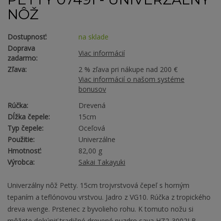
NÔŽ
Dostupnosť:
na sklade
Doprava
Viac informácií
zadarmo:
Zľava:
2 % zľava pri nákupe nad 200 €
Viac informácií o našom systéme
bonusov
Rúčka:
Drevená
Dĺžka čepele:
15cm
Typ čepele:
Oceľová
Použitie:
Univerzálne
Hmotnosť:
82,00 g
Výrobca:
Sakai Takayuki
Univerzálny nôž Petty. 15cm trojvrstvová čepeľ s horným
tepaním a teflónovou vrstvou. Jadro z VG10. Rúčka z tropického
dreva wenge. Prstenec z byvolieho rohu. K tomuto nožu si
môžete dokúpiť tradičné drevené puzdro saya HZ2-3002LB.