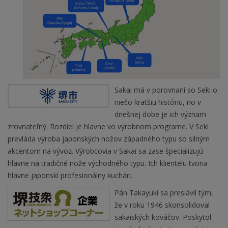
Sakai má v porovnaní so Seki o
niečo kratšiu históriu, no v
dnešnej dobe je ich význam
zrovnateľný. Rozdiel je hlavne vo výrobnom programe. V Seki
prevláda výroba japonských nožov západného typu so silným
akcentom na vývoz. Výrobcovia v Sakai sa zase špecializujú
hlavne na tradičné nože východného typu. Ich klientelu tvoria
hlavne japonskí profesionálny kuchári.
Pán Takayuki sa preslávil tým,
že v roku 1946 skonsolidoval
sakaiských kováčov. Poskytol