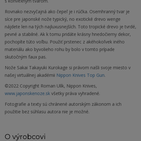
s
konvexným tvarom
.
Rovnako nezvyčajná ako čepeľ je i rúčka. Osemhranný tvar je
síce pre japonské nože typický, no exotické drevo wenge
nájdete len na tých najluxusnejších. Toto tropické drevo je tvrdé,
pevné a stabilné. Ak k tomu pridáte krásny hnedočierny dekor,
pochopíte túto voľbu. Použiť prstenec z akéhokoľvek iného
materiálu ako byvolieho rohu by bolo v tomto prípade
skutočným faux pas.
Nože Sakai Takayuki Kurokage si právom našli svoje miesto v
našej virtuálnej akadémii
Nippon Knives Top Gun
.
©2022 Copyright Roman Ulík, Nippon Knives,
www.japonskenoze.sk
všetky práva vyhradené.
Fotografie a texty sú chránené autorským zákonom a ich
použitie bez súhlasu autora nie je možné.
O výrobcovi