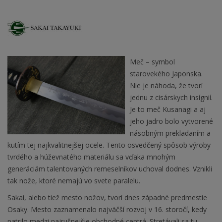
Meč – symbol
starovekého Japonska.
Nie je náhoda, že tvorí
jednu z cisárskych insígnií.
Je to meč Kusanagi a aj
jeho jadro bolo vytvorené
násobným prekladaním a
kutím tej najkvalitnejšej ocele. Tento osvedčený spôsob výroby
tvrdého a húževnatého materiálu sa vďaka mnohým
generáciám talentovaných remeselníkov uchoval dodnes. Vznikli
tak nože, ktoré nemajú vo svete paralelu.
Sakai, alebo tiež mesto nožov, tvorí dnes západné predmestie
Osaky. Mesto zaznamenalo najväčší rozvoj v 16. storočí, kedy
patrilo medzi najrušnejšie obchodné centrá. Stretávali sa tu