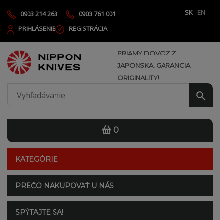
SK
EN
0903 214 263
0903 761 001
PRIHLÁSENIE
REGISTRÁCIA
PRIAMY DOVOZ Z
JAPONSKA. GARANCIA
ORIGINALITY!
0
KATEGÓRIE
PREČO NAKUPOVAŤ U NÁS
SPÝTAJTE SA!