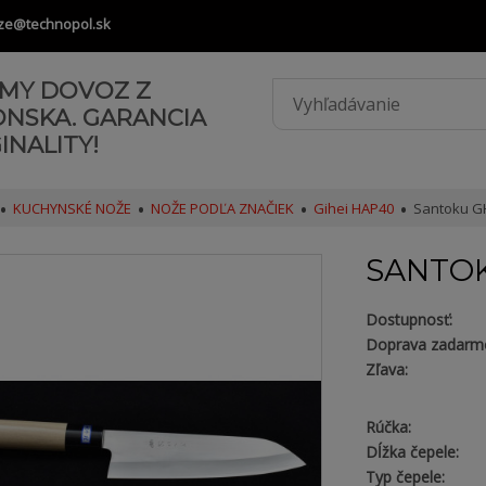
ze@technopol.sk
AMY DOVOZ Z
ONSKA. GARANCIA
INALITY!
KUCHYNSKÉ NOŽE
NOŽE PODĽA ZNAČIEK
Gihei HAP40
Santoku G
SANTOK
Dostupnosť:
Doprava zadarm
Zľava:
Rúčka:
Dĺžka čepele:
Typ čepele: