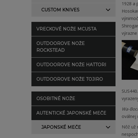
1928 a p
CUSTOM KNIVES
Hosokaw
výnimoč
Shiroga
VRECKOVÉ NOŽE MCUSTA
výrazne
OUTDOOROVE NOŽE
ROCKSTEAD
OUTDOOROVE NOŽE HATTORI
OUTDOOROVE NOŽE TOJIRO
SUS440. 
vyrazený
OSOBITNÉ NOŽE
Wa-Boc
AUTENTICKÉ JAPONSKÉ MEČE
oválnej 
Nôž už 
JAPONSKÉ MEČE
nespoch