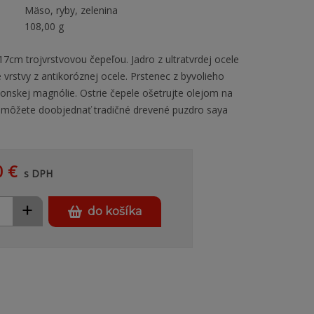
Mäso, ryby, zelenina
108,00 g
7cm trojvrstvovou čepeľou. Jadro z ultratvrdej ocele
vrstvy z antikoróznej ocele. Prstenec z byvolieho
ponskej magnólie. Ostrie čepele ošetrujte olejom na
i môžete doobjednať tradičné drevené puzdro saya
0 €
s DPH
+
do košíka