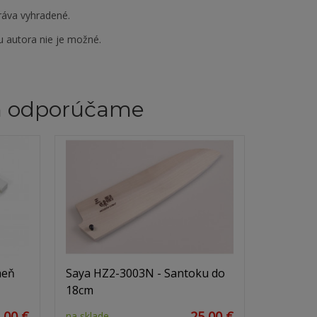
ráva vyhradené.
u autora nie je možné.
m odporúčame
meň
Saya HZ2-3003N - Santoku do
18cm
,00 €
25,00 €
na sklade