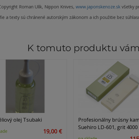
opyright Roman Ulík, Nippon Knives,
www.japonskenoze.sk
všetky p
fie a texty sú chránené autorským zákonom a ich použitie bez súhlas
K tomuto produktu vá
liový olej Tsubaki
Profesionálny brúsny ka
Suehiro LD-601, grit 4000
19,00 €
lade
115
na sklade