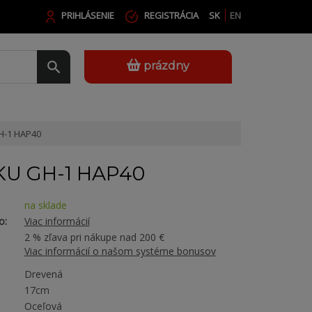
PRIHLÁSENIE
REGISTRÁCIA
SK
EN
prázdny
H-1 HAP40
U GH-1 HAP40
na sklade
o:
Viac informácií
2 % zľava pri nákupe nad 200 €
Viac informácií o našom systéme bonusov
Drevená
17cm
Oceľová