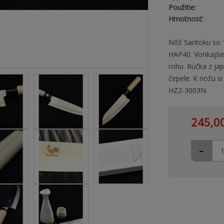
Použitie:
Hmotnosť:
Nôž Santoku so 1
HAP40. Vonkajšie 
rohu. Rúčka z ja
čepele. K nožu s
HZ2-3003N.
245,0
-