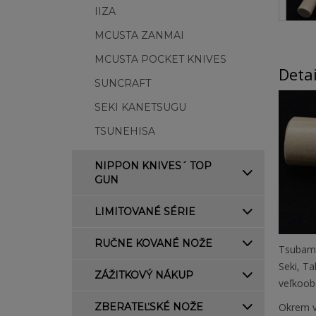
IIZA
MCUSTA ZANMAI
MCUSTA POCKET KNIVES
Deta
SUNCRAFT
SEKI KANETSUGU
TSUNEHISA
NIPPON KNIVES´ TOP
GUN
LIMITOVANÉ SÉRIE
RUČNE KOVANÉ NOŽE
Tsubame
Seki, Ta
ZÁŽITKOVÝ NÁKUP
veľkoob
ZBERATEĽSKÉ NOŽE
Okrem vy