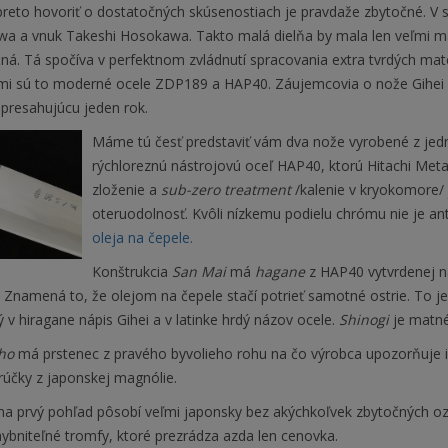
reto hovoriť o dostatočných skúsenostiach je pravdaže zbytočné. V s
a a vnuk Takeshi Hosokawa. Takto malá dielňa by mala len veľmi mal
ná. Tá spočíva v perfektnom zvládnutí spracovania extra tvrdých mat
mi sú to moderné ocele ZDP189 a HAP40. Záujemcovia o nože Gihei s
 presahujúcu jeden rok.
Máme tú česť predstaviť vám dva nože vyrobené z jedne
rýchloreznú nástrojovú oceľ HAP40, ktorú Hitachi Meta
zloženie a
sub-zero treatment
/kalenie v kryokomore/ 
oteruodolnosť. Kvôli nízkemu podielu chrómu nie je an
oleja na čepele.
Konštrukcia
San Mai
má
hagane
z HAP40 vytvrdenej 
Znamená to, že olejom na čepele stačí potrieť samotné ostrie. To je 
 v hiragane nápis Gihei a v latinke hrdý názov ocele.
Shinogi
je matné
ho
má prstenec z pravého byvolieho rohu na čo výrobca upozorňuje i
rúčky z japonskej magnólie.
na prvý pohľad pôsobí veľmi japonsky bez akýchkoľvek zbytočných o
ybniteľné tromfy, ktoré prezrádza azda len cenovka.