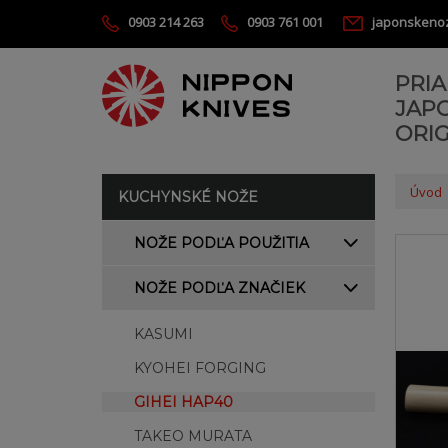
0903 214 263
0903 761 001
japonskeno
PRI
JAP
ORIG
Úvod
KUCHYNSKÉ NOŽE
NOŽE PODĽA POUŽITIA
NOŽE PODĽA ZNAČIEK
KASUMI
KYOHEI FORGING
GIHEI HAP40
TAKEO MURATA