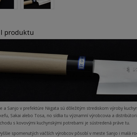
il produktu
 a Sanjo v prefektúre Niigata sú dôležitým strediskom výroby kuchyn
kefu, Sakai alebo Tosa, no sídlia tu významní výrobcovia a distribúto
chodu s kovovými kuchynskými potrebami je sústredená práve tu.
ššie spomenutých väčších výrobcov pôsobí v meste Sanjo i malá rodin