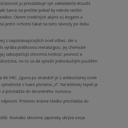
účasnosti ju prevádzkuje syn zakladateľa Atsushi
é šance na prežitie pokiaľ by nebola niečím
eriálov. Okrem tradičných akými sú Aogami a
ú preto ochotní čakať na tieto skvosty po dobu
j z najuznávajúcejších ocelí vôbec. Ide o
ls vyrába práškovou metalurgiou. Jej chemické
jej zabezpečujú ohromnú tvrdosť, pevnosť a
tikorózna, no to sa dá vyriešiť jednoduchým použitím
na 66 HRC.
Jigane
po stranách je z antikoróznej ocele
symetrické v tvare písmena „V“. Na leštenej čepeli je
 a prechádza do decentného
hamona
.
 nápisom. Prstenec krásne hladko prechádza do
zdôb. Rovnako skromne japonsky ukrýva svoje