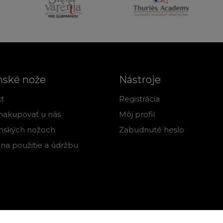
nské nože
Nástroje
t
Registrácia
nakupovať u nás
Môj profil
nských nožoch
Zabudnuté heslo
na použitie a údržbu