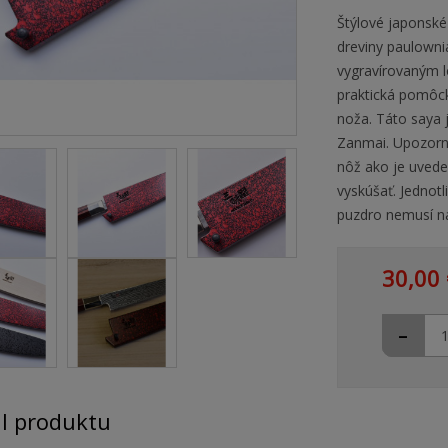
Štýlové japonské
dreviny paulown
vygravírovaným l
praktická pomôck
noža. Táto saya 
Zanmai. Upozorne
nôž ako je uvede
vyskúšať. Jednotl
puzdro nemusí na
30,00 
-
il produktu