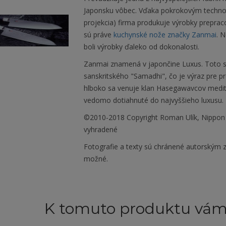
Japonsku vôbec. Vďaka pokrokovým techno
projekcia) firma produkuje výrobky prepra
sú práve
kuchynské nože značky Zanmai
. 
boli výrobky ďaleko od dokonalosti.
Zanmai znamená v japončine Luxus. Toto s
sanskritského "Samadhi", čo je výraz pre 
hlboko sa venuje klan Hasegawavcov meditá
vedomo dotiahnuté do najvyššieho luxusu.
©2010-2018 Copyright Roman Ulík, Nippon
vyhradené
Fotografie a texty sú chránené autorským z
možné.
K tomuto produktu vá