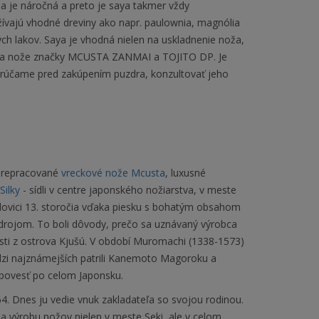
ba je náročná a preto je saya takmer vždy
ívajú vhodné dreviny ako napr. paulownia, magnólia
ch lakov. Saya je vhodná nielen na uskladnenie noža,
a na nože značky MCUSTA ZANMAI a TOJITO DP. Je
porúčame pred zakúpením puzdra, konzultovať jeho
 prepracované
vreckové nože Mcusta
, luxusné
Silky
- sídli v centre japonského nožiarstva, v meste
olovici 13. storočia vďaka piesku s bohatým obsahom
 zdrojom. To boli dôvody, prečo sa uznávaný výrobca
sti z ostrova Kjušú. V období Muromachi (1338-1573)
dzi najznámejších patrili Kanemoto Magoroku a
i povesť po celom Japonsku.
. Dnes ju vedie vnuk zakladateľa so svojou rodinou.
na výrobu nožov nielen v meste Seki, ale v celom