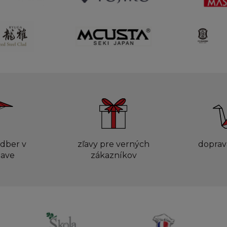
dber v
zľavy pre verných
doprav
lave
zákazníkov