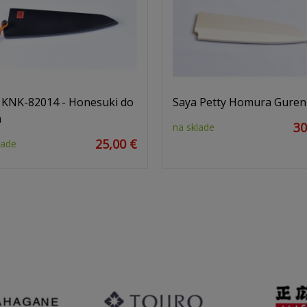
 KNK-82014 - Honesuki do
Saya Petty Homura Guren
m
30
na sklade
25,00 €
lade