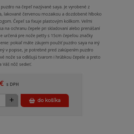
 puzdro na čepeľ nazývané saya. Je vyrobené z
ia, lakované červenou mozaikou a dozdobené hlboko
ogom. Čepeľ sa fixuje plastovým kolíkom. Veľmi
a na ochranu čepele pri skladovaní alebo prenášaní
je určená pre nože petty s 15cm čepeľou značky
nie: pokiaľ máte záujem použiť puzdro saya na iný
ný v popise, je potrebné pred zakúpením puzdro
ivé nože sa odlišujú tvarom i hrúbkou čepele a preto
 Váš nôž sedieť.
€
s DPH
+
do košíka