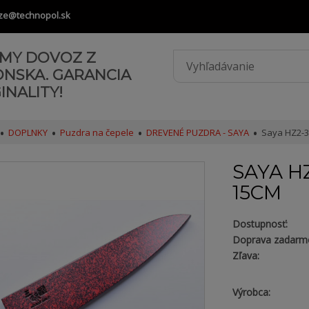
ze@technopol.sk
AMY DOVOZ Z
ONSKA. GARANCIA
INALITY!
DOPLNKY
Puzdra na čepele
DREVENÉ PUZDRA - SAYA
Saya HZ2-3
SAYA H
15CM
Dostupnosť:
Doprava zadarm
Zľava:
Výrobca: