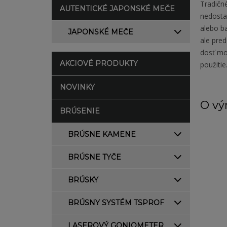
Tradičné
AUTENTICKÉ JAPONSKÉ MEČE
nedosta
alebo b
JAPONSKÉ MEČE
ale pre
dosť mo
AKCIOVÉ PRODUKTY
použitie
NOVINKY
O vý
BRÚSENIE
BRÚSNE KAMENE
BRÚSNE TYČE
BRÚSKY
BRÚSNY SYSTÉM TSPROF
LASEROVÝ GONIOMETER