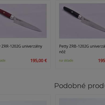
y ZRR-1202G univerzálny
Petty ZRB-1202G univerzá
nôž
195,00 €
195
lade
na sklade
Podobné prod