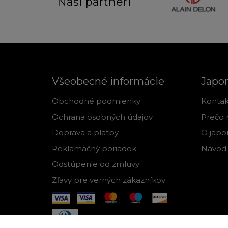
Naši partneri
Všeobecné informácie
Japo
Obchodné podmienky
Kontak
Ochrana osobných údajov
Prečo 
Doprava a platby
O japo
Reklamačný poriadok
Návod 
Odstúpenie od zmluvy
Zľavy pre verných zákazníkov