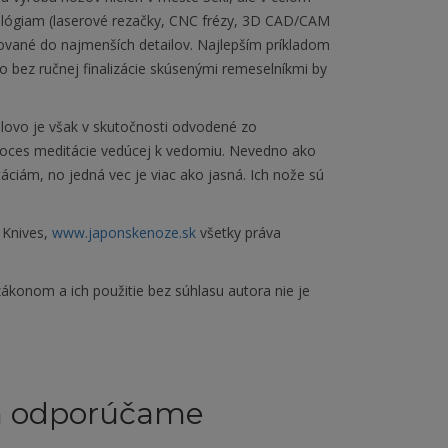
lógiam (laserové rezačky, CNC frézy, 3D CAD/CAM
cované do najmenších detailov. Najlepším príkladom
No bez ručnej finalizácie skúsenými remeselníkmi by
lovo je však v skutočnosti odvodené zo
proces meditácie vedúcej k vedomiu. Nevedno ako
ciám, no jedná vec je viac ako jasná. Ich nože sú
 Knives,
www.japonskenoze.sk
všetky práva
ákonom a ich použitie bez súhlasu autora nie je
m odporúčame