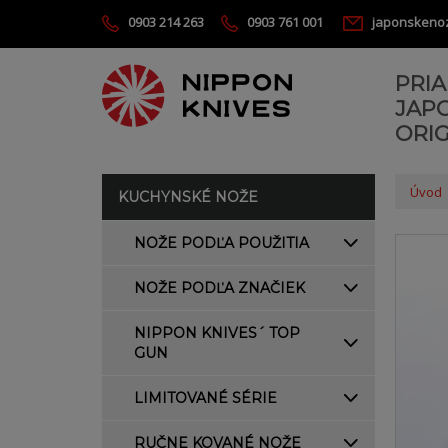
0903 214 263
0903 761 001
japonskeno
PRI
JAP
ORIG
Úvod
KUCHYNSKÉ NOŽE
NOŽE PODĽA POUŽITIA
NOŽE PODĽA ZNAČIEK
NIPPON KNIVES´ TOP
GUN
LIMITOVANÉ SÉRIE
RUČNE KOVANÉ NOŽE