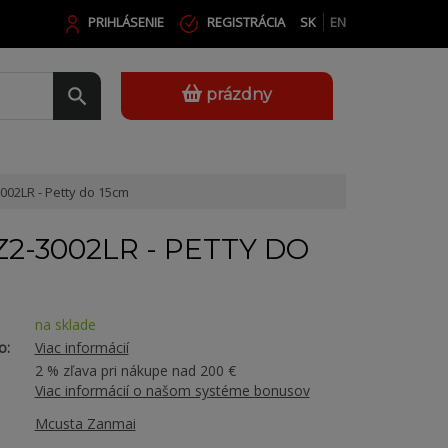
PRIHLÁSENIE
REGISTRÁCIA
SK
EN
prázdny
002LR - Petty do 15cm
Z2-3002LR - PETTY DO
na sklade
o:
Viac informácií
2 % zľava pri nákupe nad 200 €
Viac informácií o našom systéme bonusov
Mcusta Zanmai