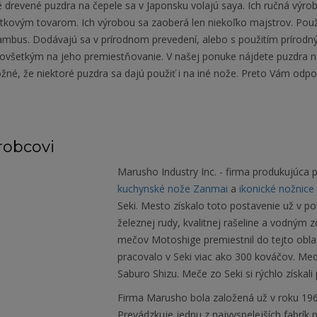
 drevené puzdra na čepele sa v Japonsku volajú saya. Ich ručná výro
tkovým tovarom. Ich výrobou sa zaoberá len niekoľko majstrov. Použ
ambus. Dodávajú sa v prírodnom prevedení, alebo s použitím prírodný
dovšetkým na jeho premiestňovanie. V našej ponuke nájdete puzdr
žné, že niektoré puzdra sa dajú použiť i na iné nože. Preto Vám od
.
robcovi
Marusho Industry Inc. - firma produkujúca
kuchynské nože Zanmai
a
ikonické nožnice 
Seki. Mesto získalo toto postavenie už v p
železnej rudy, kvalitnej rašeline a vodným
mečov Motoshige premiestnil do tejto obla
pracovalo v Seki viac ako 300 kováčov. Me
Saburo Shizu. Meče zo Seki si rýchlo získal
Firma Marusho bola založená už v roku 1964
Prevádzkuje jednu z najvyspelejších fabrík 