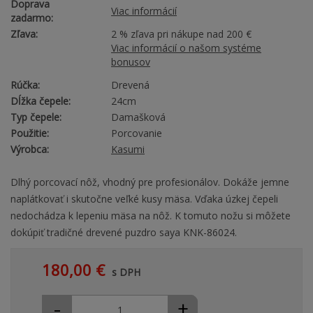
Doprava
Viac informácií
zadarmo:
Zľava:
2 % zľava pri nákupe nad 200 €
Viac informácií o našom systéme
bonusov
Rúčka:
Drevená
Dĺžka čepele:
24cm
Typ čepele:
Damašková
Použitie:
Porcovanie
Výrobca:
Kasumi
Dlhý porcovací nôž, vhodný pre profesionálov. Dokáže jemne
naplátkovať i skutočne veľké kusy mäsa. Vďaka úzkej čepeli
nedochádza k lepeniu mäsa na nôž. K tomuto nožu si môžete
dokúpiť tradičné drevené puzdro saya KNK-86024.
180,00 €
s DPH
-
+