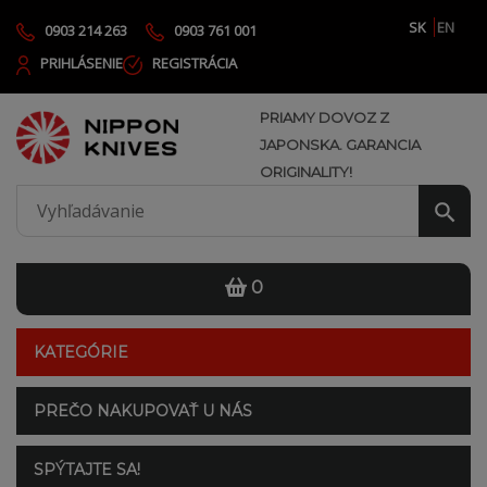
SK
EN
0903 214 263
0903 761 001
PRIHLÁSENIE
REGISTRÁCIA
PRIAMY DOVOZ Z
JAPONSKA. GARANCIA
ORIGINALITY!
0
KATEGÓRIE
PREČO NAKUPOVAŤ U NÁS
SPÝTAJTE SA!