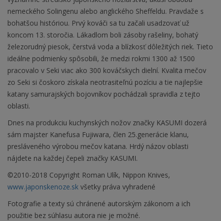
nemeckého Solingenu alebo anglického Sheffeldu. Pravdaže s
bohatšou históriou. Prvý kováči sa tu začali usadzovať už
koncom 13. storočia. Lákadlom boli zásoby rašeliny, bohatý
železorudný piesok, čerstvá voda a blízkosť dôležitých riek. Tieto
ideálne podmienky spôsobili, že medzi rokmi 1300 až 1500
pracovalo v Seki viac ako 300 kováčskych dielní. Kvalita mečov
zo Seki si čoskoro získala neotrasiteľnú pozíciu a tie najlepšie
katany samurajských bojovníkov pochádzali spravidla z tejto
oblasti.
Dnes na produkciu kuchynských nožov značky KASUMI dozerá
sám majster Kanefusa Fujiwara, člen 25.generácie klanu,
presláveného výrobou mečov katana. Hrdý názov oblasti
nájdete na každej čepeli značky KASUMI.
©2010-2018 Copyright Roman Ulík, Nippon Knives,
www.japonskenoze.sk
všetky práva vyhradené
Fotografie a texty sú chránené autorským zákonom a ich
použitie bez súhlasu autora nie je možné.