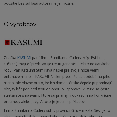
použitie bez súhlasu autora nie je možné.
O výrobcovi
Značka
KASUMI
patrí firme Sumikama Cutlery Mfg. Pvt.Ltd. Jej
súčasný majiteľ predstavuje tretiu generáciu tohto nožiarskeho
rodu. Pán Katsumi Sumikava našiel pre svoje nože veľmi
priliehavé meno – KASUMI. Nielen preto, že sa podobá na jeho
meno, ale hlavne preto, že ich damascénske čepele pripomínajú
obrysy hôr pod hmlistou oblohou. V japonskej kultúre sa často
stretávate s názvami, ktoré sú priamym odkazom na konkrétne
predmety alebo javy. A toto je jeden z príkladov.
Firma Sumikama Cutlery sídli v provincii Gifu v meste Seki. Je to
významné stredisko japonského nožiarstva, akási obdoba