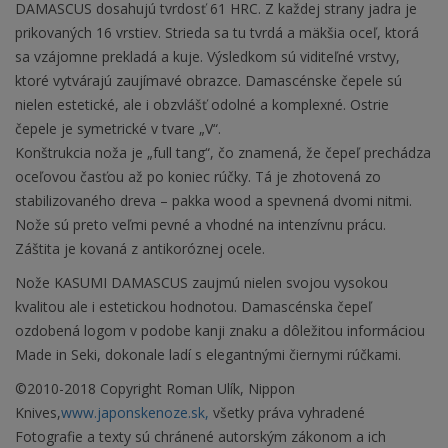
DAMASCUS dosahujú tvrdosť 61 HRC. Z každej strany jadra je
prikovaných 16 vrstiev. Strieda sa tu tvrdá a mäkšia oceľ, ktorá
sa vzájomne prekladá a kuje. Výsledkom sú viditeľné vrstvy,
ktoré vytvárajú zaujímavé obrazce. Damascénske čepele sú
nielen estetické, ale i obzvlášť odolné a komplexné. Ostrie
čepele je symetrické v tvare „V“.
Konštrukcia noža je „full tang“, čo znamená, že čepeľ prechádza
oceľovou časťou až po koniec rúčky. Tá je zhotovená zo
stabilizovaného dreva – pakka wood a spevnená dvomi nitmi.
Nože sú preto veľmi pevné a vhodné na intenzívnu prácu.
Záštita je kovaná z antikoróznej ocele.
Nože KASUMI DAMASCUS zaujmú nielen svojou vysokou
kvalitou ale i estetickou hodnotou. Damascénska čepeľ
ozdobená logom v podobe kanji znaku a dôležitou informáciou
Made in Seki, dokonale ladí s elegantnými čiernymi rúčkami.
©2010-2018 Copyright Roman Ulík, Nippon
Knives,
www.japonskenoze.sk,
všetky práva vyhradené
Fotografie a texty sú chránené autorským zákonom a ich