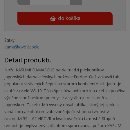
do košíka
Štítky:
damaškové čepele
Detail produktu
Nože KASUMI DAMASCUS patria medzi priekopníkov
japonských damascénskych nožov v Európe. Odštartovali tak
popularitu vrstvených čepelí na starom kontinente. Ich jadro je
ukuté z ocele VG-10. Táto špeciálna antikorózna oceľ sa používa
výlučne v nožiarskom priemysle a vyrába ju oceliareň v
japonskom Takefu. Má vysoký obsah uhlíka, ktorý jej spolu s
vanádiom a kobaltom zabezpečujú úctyhodnú tvrdosť v
rozmedzí 59 – 61 HRC /Rockwellova škála tvrdosti/. Stupeň
tvrdosti je ovplyvnený spôsobom spracovania, pričom KASUMI