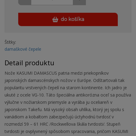
do košíka
Štítky:
damaškové čepele
Detail produktu
Nože KASUMI DAMASCUS patria medzi priekopníkov
japonských damascénskych nožov v Európe. Odštartovali tak
popularitu vrstvených čepelí na starom kontinente. Ich jadro je
ukuté z ocele VG-10. Táto špeciálna antikorózna oceľ sa používa
výlučne v nožiarskom priemysle a vyrába ju oceliareň v
japonskom Takefu. Má vysoký obsah uhlíka, ktorý jej spolu s
vanádiom a kobaltom zabezpečujú úctyhodnú tvrdosť v
rozmedzí 59 – 61 HRC /Rockwellova škála tvrdosti/. Stupeň
tvrdosti je ovplyvnený spôsobom spracovania, pričom KASUMI