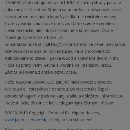
DAMASCUS dosahujú tvrdosť 61 HRC. Z každej strany jadra je
prikovaných 16 vrstiev. Strieda sa tu tvrdá a mäkšia oceľ, ktorá
sa vzájomne prekladá a kuje. Výsledkom sú viditeľné vrstvy,
ktoré vytvárajú zaujímavé obrazce. Damascénske čepele sú
nielen estetické, ale i obzvlášť odolné a komplexné. Ostrie
čepele je symetrické v tvare „V“.
Konštrukcia noža je „full tang“, čo znamená, že čepeľ prechádza
oceľovou časťou až po koniec rúčky. Tá je zhotovená zo
stabilizovaného dreva – pakka wood a spevnená dvomi nitmi.
Nože sú preto veľmi pevné a vhodné na intenzívnu prácu.
Záštita je kovaná z antikoróznej ocele.
Nože KASUMI DAMASCUS zaujmú nielen svojou vysokou
kvalitou ale i estetickou hodnotou. Damascénska čepeľ
ozdobená logom v podobe kanji znaku a dôležitou informáciou
Made in Seki, dokonale ladí s elegantnými čiernymi rúčkami.
©2010-2018 Copyright Roman Ulík, Nippon Knives,
www.japonskenoze.sk,
všetky práva vyhradené
Fotografie a texty sú chránené autorským zákonom a ich