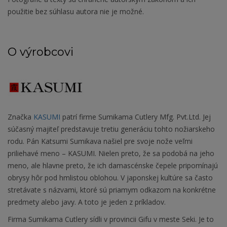
použitie bez súhlasu autora nie je možné.
O výrobcovi
Značka
KASUMI
patrí firme Sumikama Cutlery Mfg. Pvt.Ltd. Jej
súčasný majiteľ predstavuje tretiu generáciu tohto nožiarskeho
rodu. Pán Katsumi Sumikava našiel pre svoje nože veľmi
priliehavé meno – KASUMI. Nielen preto, že sa podobá na jeho
meno, ale hlavne preto, že ich damascénske čepele pripomínajú
obrysy hôr pod hmlistou oblohou. V japonskej kultúre sa často
stretávate s názvami, ktoré sú priamym odkazom na konkrétne
predmety alebo javy. A toto je jeden z príkladov.
Firma Sumikama Cutlery sídli v provincii Gifu v meste Seki. Je to