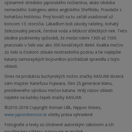
významné stredisko japonského nožiarstva, akási obdoba
nemeckého Solingenu alebo anglického Sheffeldu. Pravdaže s
bohatšou históriou. Prvý kováči sa tu začali usadzovať už
koncom 13. storočia. Lákadlom boli zásoby rašeliny, bohatý
železorudný piesok, čerstvá voda a blízkosť dôležitých riek. Tieto
ideálne podmienky spôsobili, že medzi rokmi 1300 až 1500
pracovalo v Seki viac ako 300 kováčskych dielní. Kvalita mečov
zo Seki si čoskoro získala neotrasiteľnú pozíciu a tie najlepšie
katany samurajských bojovníkov pochádzali spravidla z tejto
oblasti.
Dnes na produkciu kuchynských nožov značky KASUMI dozerá
sám majster Kanefusa Fujiwara, člen 25.generácie klanu,
presláveného výrobou mečov katana. Hrdý názov oblasti
nájdete na každej čepeli značky KASUMI.
©2010-2018 Copyright Roman Ulík, Nippon Knives,
www.japonskenoze.sk
všetky práva vyhradené
Fotografie a texty sú chránené autorským zákonom a ich
použitie bez súhlasu autora nie je možné.