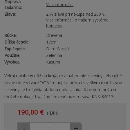
Doprava
Viac informácií
zadarmo:
Zľava:
2 % zľava pri nákupe nad 200 €
Viac informácií o našom systéme
bonusov
Rúčka:
Drevená
Dĺžka čepele:
17cm
Typ čepele:
Damašková
Použitie:
Zelenina
Výrobca:
Kasumi
Veľmi oblúbený nôž na krájanie a naberanie zeleniny. Jeho dlhé
rovné otrie v tvare "V" Vám urýchli prácu i s veľkým množstvom
zeleniny. Je to ľahšia obdoba noža Usuba. K tomuto nožu si
môžete dokúpiť tradičné drevené puzdro saya KNK-84017.
190,00 €
s DPH
-
+