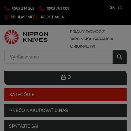
SK
EN
0903 214 263
0903 761 001
PRIHLÁSENIE
REGISTRÁCIA
PRIAMY DOVOZ Z
JAPONSKA. GARANCIA
ORIGINALITY!
0
KATEGÓRIE
PREČO NAKUPOVAŤ U NÁS
SPÝTAJTE SA!