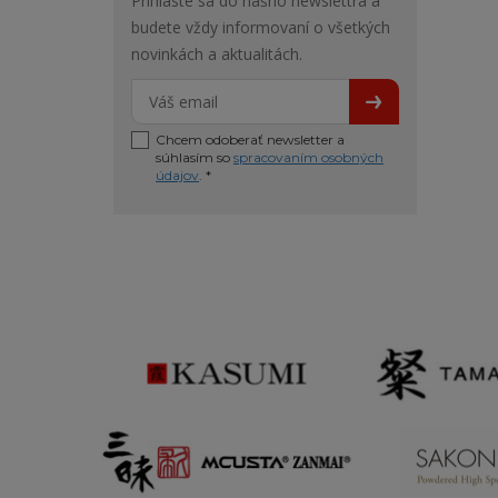
Prihláste sa do nášho newslettra a
budete vždy informovaní o všetkých
novinkách a aktualitách.
Chcem odoberať newsletter a
súhlasím so
spracovaním osobných
údajov
. *