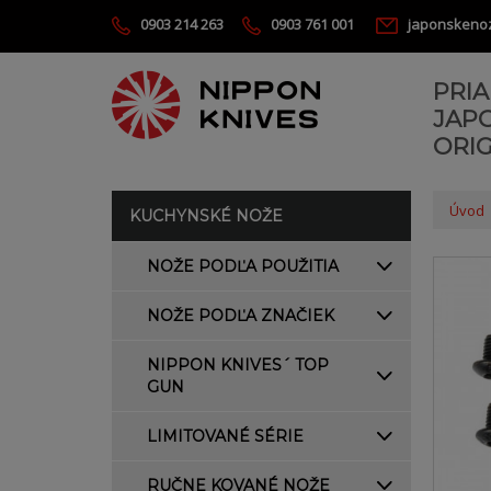
0903 214 263
0903 761 001
japonskeno
PRI
JAP
ORIG
Úvod
KUCHYNSKÉ NOŽE
NOŽE PODĽA POUŽITIA
NOŽE PODĽA ZNAČIEK
NIPPON KNIVES´ TOP
GUN
LIMITOVANÉ SÉRIE
RUČNE KOVANÉ NOŽE