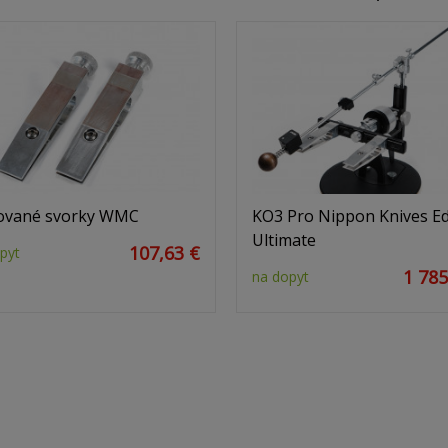
ované svorky WMC
KO3 Pro Nippon Knives Ed
Ultimate
107,63 €
pyt
1 785
na dopyt