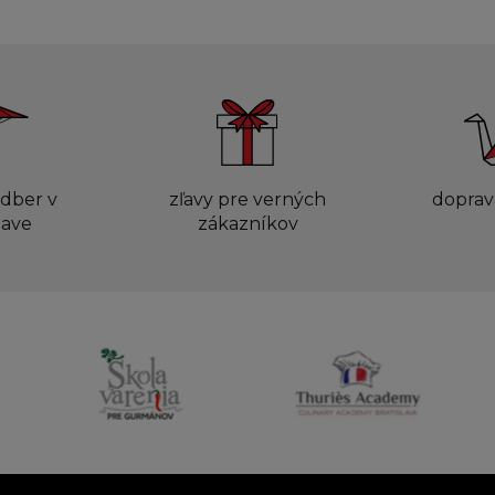
dber v
zľavy pre verných
doprav
lave
zákazníkov