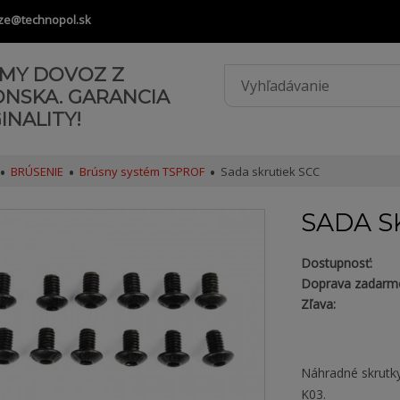
ze@technopol.sk
AMY DOVOZ Z
ONSKA. GARANCIA
INALITY!
BRÚSENIE
Brúsny systém TSPROF
Sada skrutiek SCC
SADA S
Dostupnosť:
Doprava zadarm
Zľava:
Náhradné skrutky
K03.