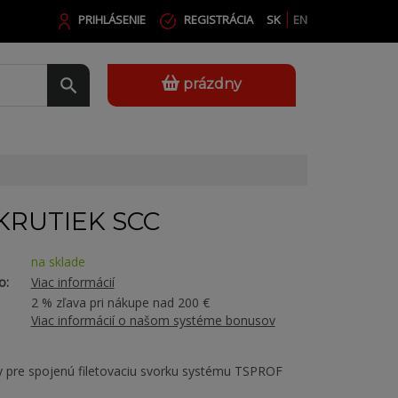
PRIHLÁSENIE
REGISTRÁCIA
SK
EN
prázdny
KRUTIEK SCC
na sklade
o:
Viac informácií
2 % zľava pri nákupe nad 200 €
Viac informácií o našom systéme bonusov
 pre spojenú filetovaciu svorku systému TSPROF