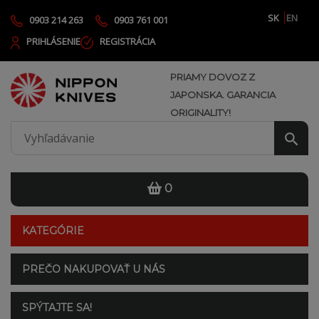
SK
EN
0903 214 263
0903 761 001
PRIHLÁSENIE
REGISTRÁCIA
PRIAMY DOVOZ Z
JAPONSKA. GARANCIA
ORIGINALITY!
0
KATEGÓRIE
PREČO NAKUPOVAŤ U NÁS
SPÝTAJTE SA!