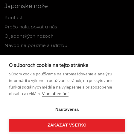
Japonské nože
Kontakt
Prečo nakupovať u nás
O japonských nožoch
Návod na použitie a údržbu
Nástroje
O súboroch cookie na tejto stránke
Registrácia
Súbory cookie používame na zhromažďovanie a analýzu
Môj profil
informácií o výkone a používaní stránok, na poskytovanie
funkcií sociálnych médií a na vylepšenie a prispôsobenie
Zabudnuté heslo
obsahu a reklám.
Viac informácií
Odstúpenie od zmluvy
Nastavenia
Podmienky odstúpenia od zmluvy
Formulár pre odstúpenie od zmluvy
ZAKÁZAŤ VŠETKO