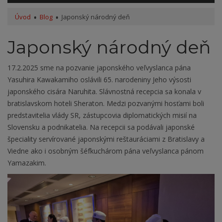
Úvod
Blog
Japonský národný deň
Japonský národný deň
17.2.2025 sme na pozvanie japonského veľvyslanca pána
Yasuhira Kawakamiho oslávili 65. narodeniny Jeho výsosti
japonského cisára Naruhita. Slávnostná recepcia sa konala v
bratislavskom hoteli Sheraton. Medzi pozvanými hosťami boli
predstavitelia vlády SR, zástupcovia diplomatických misií na
Slovensku a podnikatelia. Na recepcii sa podávali japonské
špeciality servírované japonskými reštauráciami z Bratislavy a
Viedne ako i osobným šéfkuchárom pána veľvyslanca pánom
Yamazakim.