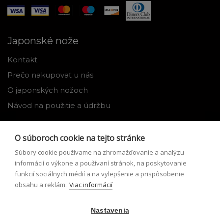
Japonské nože
Kontakt
Prečo nakupovať u nás
O japonských nožoch
Návod na použitie a údržbu
Nástroje
O súboroch cookie na tejto stránke
Registrácia
Súbory cookie používame na zhromažďovanie a analýzu
Môj profil
informácií o výkone a používaní stránok, na poskytovanie
funkcií sociálnych médií a na vylepšenie a prispôsobenie
Zabudnuté heslo
obsahu a reklám.
Viac informácií
Odstúpenie od zmluvy
Nastavenia
Podmienky odstúpenia od zmluvy