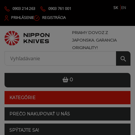
SK
EN
0903 214 263
0903 761 001
PRIHLÁSENIE
REGISTRÁCIA
PRIAMY DOVOZ Z
JAPONSKA. GARANCIA
ORIGINALITY!
0
KATEGÓRIE
PREČO NAKUPOVAŤ U NÁS
SPÝTAJTE SA!