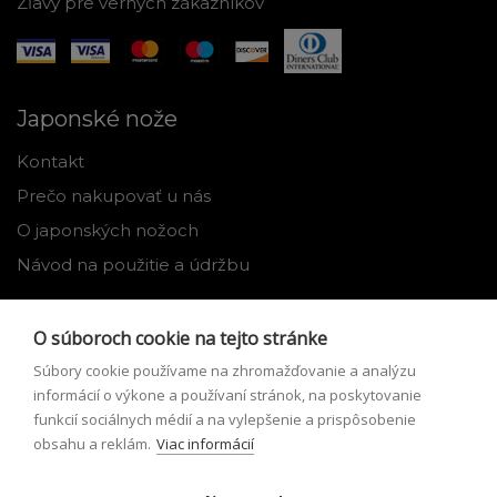
Zľavy pre verných zákazníkov
Japonské nože
Kontakt
Prečo nakupovať u nás
O japonských nožoch
Návod na použitie a údržbu
Nástroje
O súboroch cookie na tejto stránke
Registrácia
Súbory cookie používame na zhromažďovanie a analýzu
Môj profil
informácií o výkone a používaní stránok, na poskytovanie
funkcií sociálnych médií a na vylepšenie a prispôsobenie
Zabudnuté heslo
obsahu a reklám.
Viac informácií
Odstúpenie od zmluvy