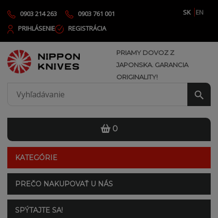
SK
EN
0903 214 263
0903 761 001
PRIHLÁSENIE
REGISTRÁCIA
PRIAMY DOVOZ Z
JAPONSKA. GARANCIA
ORIGINALITY!
0
KATEGÓRIE
PREČO NAKUPOVAŤ U NÁS
SPÝTAJTE SA!