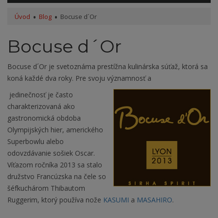
Úvod
Blog
Bocuse d´Or
Bocuse d´Or
Bocuse d´Or je svetoznáma prestížna kulinárska súťaž, ktorá sa
koná každé dva roky. Pre svoju významnosť a
jedinečnosť je často
charakterizovaná ako
gastronomická obdoba
Olympijských hier, amerického
Superbowlu alebo
odovzdávanie sošiek Oscar.
Víťazom ročníka 2013 sa stalo
družstvo Francúzska na čele so
šéfkuchárom Thibautom
Ruggerim, ktorý používa nože
KASUMI
a
MASAHIRO
.