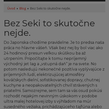
Úvod
Blog
Bez Seki to skutočne nejde.
Bez Seki to skutočne
nejde.
Do Japonska chodíme pravidelne. Je to predsa naša
práca no hlavne vášeň. Však bez nej by bol viac ako
24 hodinový presun veľkou skúškou ba až
utrpením. Pripočítajte k tomu nepríjemný
východný jet lag a „vstupná daň“ je na svete. No
potom nasledujú nekonečné pozitíva vyplývajúce z
príjemných ľudí, elektrizujúcej atmosféry
kováčskych dielní, sofistikovanej dopravy, chutnej
kuchyne a neopakovateľných chvíľ strávených s
priateľmi. Samozrejme, sem tam sa vás osud pokúsi
rozhodiť nejakým nevinným úskokom v podobe
ultra malej hotelovej izby s výhľadom na múr
susedného vežiaka, prichádzajúceho tajfúna alebo