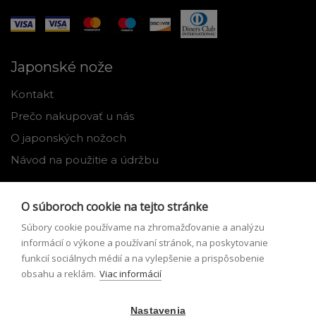
Japonské nože
Kontakt
Prečo nakupovať u nás
O japonských nožoch
Návod na použitie a údržbu
Nástroje
O súboroch cookie na tejto stránke
Registrácia
Súbory cookie používame na zhromažďovanie a analýzu
Môj profil
informácií o výkone a používaní stránok, na poskytovanie
funkcií sociálnych médií a na vylepšenie a prispôsobenie
Zabudnuté heslo
obsahu a reklám.
Viac informácií
Odstúpenie od zmluvy
Nastavenia