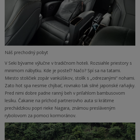
Náš prechodný pobyt
V Seki bývame výlučne v tradičnom hoteli. Rozsiahle priestory s
minimom nábytku. Kde je posteľ? Načo? Spí sa na tatami.
Miesto stoličiek zopár vankúšikov, stolík s „odrezanými“ nohami.
Zato hot spa nesmie chýbať, rovnako tak silné japonské raňajky.
Pred nimi dobre padne ranný beh v priľahlom bambusovom
lesíku. Čakanie na príchod partnerovho auta si krátime
prechádzkou popri rieke Nagara, známou presláveným
rybolovom za pomoci kormoránov.