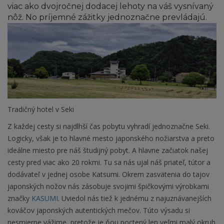
viac ako dvojročnej dodacej lehoty na váš vysnívaný
nôž. No príjemné zážitky jednoznačne prevládajú.
Tradičný hotel v Seki
Z každej cesty si najdlhší čas pobytu vyhradí jednoznačne Seki.
Logicky, však je to hlavné mesto japonského nožiarstva a preto
ideálne miesto pre náš študijný pobyt. A hlavne začiatok našej
cesty pred viac ako 20 rokmi. Tu sa nás ujal náš priateľ, tútor a
dodávateľ v jednej osobe Katsumi. Okrem zasvätenia do tajov
japonských nožov nás zásobuje svojimi špičkovými výrobkami
značky
KASUMI
. Uviedol nás tiež k jednému z najuznávanejších
kováčov japonských autentických mečov. Túto výsadu si
nesmierne vážime, pretože je ňou poctený len veľmi malý okruh