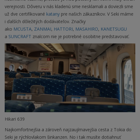
verejnosti. Dôveru v nás kladenú sme nesklamali a doviezli sme
už dve certifikované
katany
pre našich zákazníkov. V Seki máme
i ďalších dôležitých dodávateľov. Značky
ako
MCUSTA
,
ZANMAI
,
HATTORI
,
MASAHIRO
,
KANETSUGU
a
SUNCRAFT
znalcom nie je potrebné osobitne predstavovať.
Hikari 639
Najkomfortnejšia a zároveň najzaujímavejšia cesta z Tokia do
Seki je rýchlovlakom šinkanzen. No i tak musíte dotiahnuť