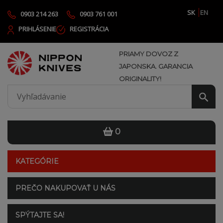
SK
EN
0903 214 263
0903 761 001
PRIHLÁSENIE
REGISTRÁCIA
PRIAMY DOVOZ Z
JAPONSKA. GARANCIA
ORIGINALITY!
0
KATEGÓRIE
PREČO NAKUPOVAŤ U NÁS
SPÝTAJTE SA!