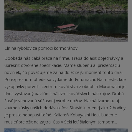
Čln na rybolov za pomoci kormoránov
Doobeda nás čaká práca na firme. Treba doladiť objednávky a
upresniť otvorené špecifikácie. Máme sľúbenú aj prezentáciu
noviniek, čo považujeme za najdôležitejší moment tohto dňa.
Po expresnom obede sa vydáme do Furumachi. Na mieste, kde
vykopávky potvrdili centrum kováčstva z obdobia Muromachi je
dnes vystavaný pavilón s nálezmi kováčskych nástrojov. Druhá
časť je venovaná súčasnej výrobe nožov. Nachádzame tu aj
známe kúsky našich dodávateľov. Stráviť tu menej ako 2 hodiny
je proste neodpustiteľné. Kaliareň Kobayashi Heat budeme
musieť preložiť na zajtra. Čas v Seki letí šialeným tempom...