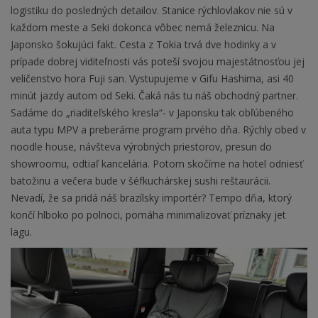
logistiku do posledných detailov. Stanice rýchlovlakov nie sú v
každom meste a Seki dokonca vôbec nemá železnicu. Na
Japonsko šokujúci fakt. Cesta z Tokia trvá dve hodinky a v
prípade dobrej viditeľnosti vás poteší svojou majestátnosťou jej
veličenstvo hora Fuji san. Vystupujeme v Gifu Hashima, asi 40
minút jazdy autom od Seki. Čaká nás tu náš obchodný partner.
Sadáme do „riaditeľského kresla“- v Japonsku tak obľúbeného
auta typu MPV a preberáme program prvého dňa. Rýchly obed v
noodle house, návšteva výrobných priestorov, presun do
showroomu, odtiaľ kancelária. Potom skočíme na hotel odniesť
batožinu a večera bude v šéfkuchárskej sushi reštaurácii.
Nevadí, že sa pridá náš brazílsky importér? Tempo dňa, ktorý
končí hlboko po polnoci, pomáha minimalizovať príznaky jet
lagu.