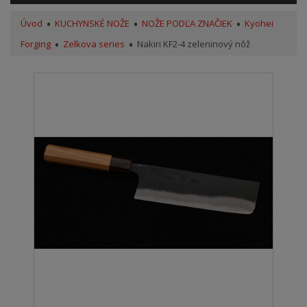
Úvod
KUCHYNSKÉ NOŽE
NOŽE PODĽA ZNAČIEK
Kyohei
Forging
Zelkova series
Nakiri KF2-4 zeleninový nôž