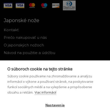
Japonské nože
Kontakt
Prečo nakupovať u nás
O japonských nožoch
Návod na použitie a údržbu
Nástroje
O súboroch cookie na tejto stránke
Registrácia
Súbory cookie používame na zhromažďovanie a analýzu
Môj profil
informácií o výkone a používaní stránok, na poskytovanie
funkcií sociálnych médií a na vylepšenie a prispôsobenie
Zabudnuté heslo
obsahu a reklám.
Viac informácií
Odstúpenie od zmluvy
Nastavenia
Podmienky odstúpenia od zmluvy