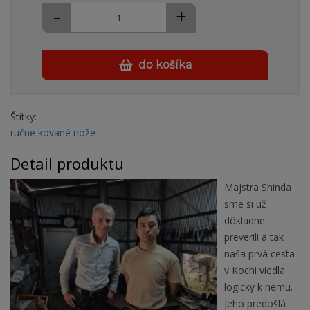
-
+
do košíka
Štítky:
ručne kované nože
Detail produktu
Majstra Shinda
sme si už
dôkladne
preverili a tak
naša prvá cesta
v Kochi viedla
logicky k nemu.
Jeho predošlá