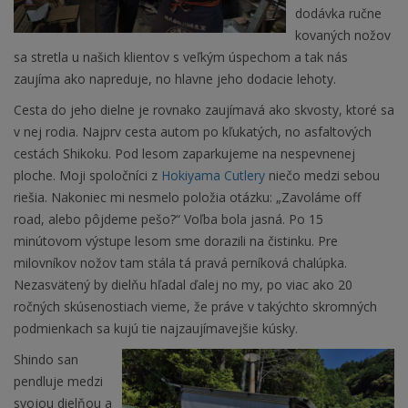
dodávka ručne
kovaných nožov
sa stretla u našich klientov s veľkým úspechom a tak nás
zaujíma ako napreduje, no hlavne jeho dodacie lehoty.
Cesta do jeho dielne je rovnako zaujímavá ako skvosty, ktoré sa
v nej rodia. Najprv cesta autom po kľukatých, no asfaltových
cestách Shikoku. Pod lesom zaparkujeme na nespevnenej
ploche. Moji spoločníci z
Hokiyama Cutlery
niečo medzi sebou
riešia. Nakoniec mi nesmelo položia otázku: „Zavoláme off
road, alebo pôjdeme pešo?“ Voľba bola jasná. Po 15
minútovom výstupe lesom sme dorazili na čistinku. Pre
milovníkov nožov tam stála tá pravá perníková chalúpka.
Nezasvätený by dielňu hľadal ďalej no my, po viac ako 20
ročných skúsenostiach vieme, že práve v takýchto skromných
podmienkach sa kujú tie najzaujímavejšie kúsky.
Shindo san
pendluje medzi
svojou dielňou a