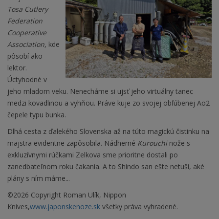
Tosa Cutlery
Federation
Cooperative
Association
, kde
pôsobí ako
lektor.
Úctyhodné v
jeho mladom veku. Nenecháme si ujsť jeho virtuálny tanec
medzi kovadlinou a vyhňou. Práve kuje zo svojej obľúbenej Ao2
čepele typu bunka.
Dlhá cesta z ďalekého Slovenska až na túto magickú čistinku na
majstra evidentne zapôsobila. Nádherné
Kurouchi
nože s
exkluzívnymi rúčkami Zelkova sme prioritne dostali po
zanedbateľnom roku čakania. A to Shindo san ešte netuší, aké
plány s ním máme...
©2026 Copyright Roman Ulík, Nippon
Knives,
www.japonskenoze.sk
všetky práva vyhradené.