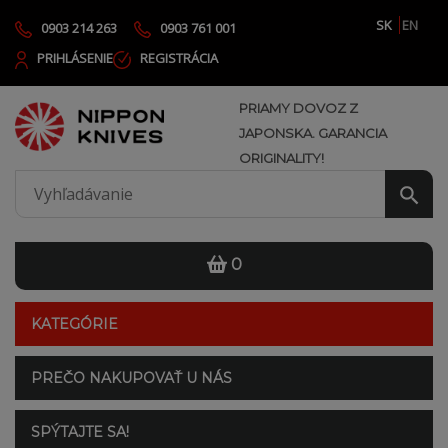
SK
EN
0903 214 263
0903 761 001
PRIHLÁSENIE
REGISTRÁCIA
PRIAMY DOVOZ Z
JAPONSKA. GARANCIA
ORIGINALITY!
0
KATEGÓRIE
PREČO NAKUPOVAŤ U NÁS
SPÝTAJTE SA!