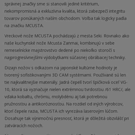
správnej značky sme si stanovili jediné kritérium,
nekompromisná a exkluzívna kvalita, ktorá zabezpečí integritu
tovarov ponúkaných naším obchodom. Voľba tak logicky padla
na značku MCUSTA.
Vreckové nože MCUSTA pochádzajú z mesta Seki. Rovnako ako
naše kuchynské nože Mcusta Zanmai, kombinujú v sebe
remeselnícke majstrovstvo dedené po niekoľko storočí s
najprogresívnejšími výdobytkami súčasnej obrábacej techniky.
Dizajn nožov s odkazom na japonské kultúrne hodnoty je
tvorený sofistikovanými 3D CAM systémami. Používané sú len
tie najkvalitnejšie materiály. Jadrá čepelí tvorí špičková oceľ VG-
10, ktorá sa vyznačuje nielen extrémnou tvrdosťou /61 HRC/, ale
vďaka kobaltu, chrómu, molybdénu aj tak potrebnou
pružnosťou a antikoróznosťou. Na rozdiel od iných výrobcov,
ktorí čepele razia, MCUSTA ich vyrezáva laserovým lúčom.
Dosahuje tak výnimočnú presnosť, ktorá je dôležitá obzvlášť pri
zatváracích nožoch.