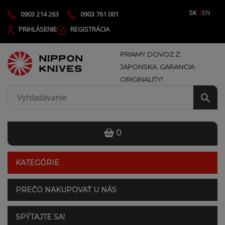
SK
EN
0903 214 263
0903 761 001
PRIHLÁSENIE
REGISTRÁCIA
PRIAMY DOVOZ Z
JAPONSKA. GARANCIA
ORIGINALITY!
0
KATEGÓRIE
PREČO NAKUPOVAŤ U NÁS
SPÝTAJTE SA!