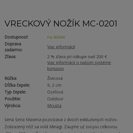
VRECKOVÝ NOŽÍK MC-0201
Dostupnosť:
na sklade
Doprava
Viac informácií
zadarmo:
Zľava:
2 % zľava pri nákupe nad 200 €
Viac informácií o našom systéme
bonusov
Rúčka:
Živicová
Dĺžka čepele:
9, 2 cm
Typ čepele:
Oceľová
Použitie:
Outdoor
Výrobca:
Mcusta
Séria Sinra Maxima pozostáva z dvoch exkluzívnych nožov.
Zobrazený nôž sa volá Minagi. Zaujme už svojou celkovou