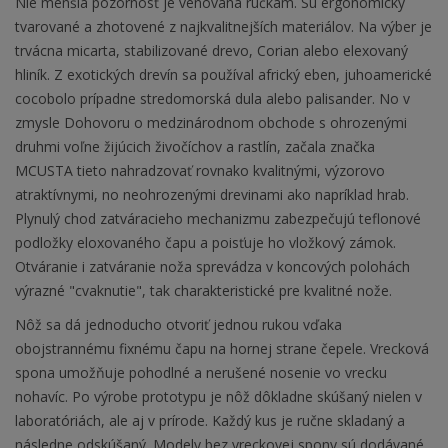
Nie menšia pozornosť je venovaná rúčkam. Sú ergonomicky
tvarované a zhotovené z najkvalitnejších materiálov. Na výber je
trvácna micarta, stabilizované drevo, Corian alebo elexovaný
hliník. Z exotických drevín sa používal africký eben, juhoamerické
cocobolo prípadne stredomorská dula alebo palisander. No v
zmysle Dohovoru o medzinárodnom obchode s ohrozenými
druhmi voľne žijúcich živočíchov a rastlín, začala značka
MCUSTA tieto nahradzovať rovnako kvalitnými, výzorovo
atraktívnymi, no neohrozenými drevinami ako napríklad hrab.
Plynulý chod zatváracieho mechanizmu zabezpečujú teflonové
podložky eloxovaného čapu a poisťuje ho vložkový zámok.
Otváranie i zatváranie noža sprevádza v koncových polohách
výrazné "cvaknutie", tak charakteristické pre kvalitné nože.
Nôž sa dá jednoducho otvoriť jednou rukou vďaka
obojstrannému fixnému čapu na hornej strane čepele. Vrecková
spona umožňuje pohodlné a nerušené nosenie vo vrecku
nohavíc. Po výrobe prototypu je nôž dôkladne skúšaný nielen v
laboratóriách, ale aj v prírode. Každý kus je ručne skladaný a
následne odskúšaný. Modely bez vreckovej spony sú dodávané