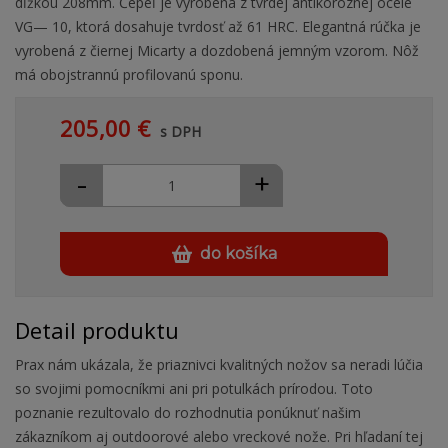
dĺžkou 208mm. Čepeľ je vyrobená z tvrdej antikoróznej ocele
VG— 10, ktorá dosahuje tvrdosť až 61 HRC. Elegantná rúčka je
vyrobená z čiernej Micarty a dozdobená jemným vzorom. Nôž
má obojstrannú profilovanú sponu.
205,00 €
s DPH
-
+
do košíka
Detail produktu
Prax nám ukázala, že priaznivci kvalitných nožov sa neradi lúčia
so svojimi pomocníkmi ani pri potulkách prírodou. Toto
poznanie rezultovalo do rozhodnutia ponúknuť našim
zákazníkom aj outdoorové alebo vreckové nože. Pri hľadaní tej