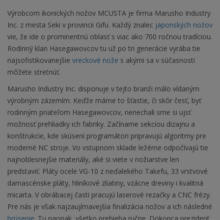
Výrobcom ikonických nožov MCUSTA je firma Marusho Industry
Inc. z mesta Seki v provincii Gifu. Každý znalec
japonských nožov
vie, že ide o prominentnú oblasť s viac ako 700 ročnou tradíciou.
Rodinný klan Hasegawovcov tu už po tri generácie vyrába tie
najsofistikovanejšie
vreckové nože
s akými sa v súčasnosti
môžete stretnúť.
Marusho Industry Inc. disponuje v tejto branži málo vídaným
výrobným zázemím. Keďže máme to šťastie, či skôr česť, byť
rodinným priateľom Hasegawovcov, nenechali sme si ujsť
možnosť prehliadky ich fabriky. Začíname sekciou dizajnu a
konštrukcie, kde skúsení programátori pripravujú algoritmy pre
moderné NC stroje. Vo vstupnom sklade ležérne odpočívajú tie
najnoblesnejšie materiály, aké si viete v nožiarstve len
predstaviť. Pláty ocele VG-10 z neďalekého Takefu, 33 vrstvové
damascénske pláty, hliníkové zliatiny, vzácne dreviny i kvalitná
micarta. V obrábacej časti pracujú laserové rezačky a CNC frézy.
Pre nás je však najzaujímavejšia finalizácia nožov a ich následné
brúsenie
. Tu naopak, všetko prebieha ručne. Dokonca prezident