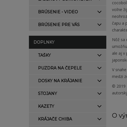
cocobol
voľne ži
BRÚSENIE - VIDEO
neohroz
čapu a p
BRÚSENIE PRE VÁS
charakte
Nôž sa 
DOPLNKY
umožňuj
ale aj 
TAŠKY
japonsk
PUZDRA NA ČEPELE
V snahe 
medzi zo
DOSKY NA KRÁJANIE
© 2019 
autorsk
STOJANY
KAZETY
O vý
KRÁJAČE CHIBA