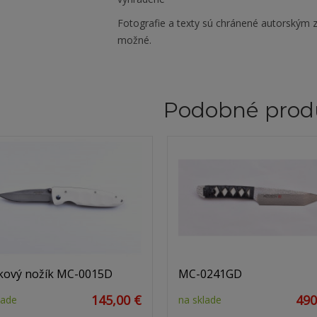
Fotografie a texty sú chránené autorským z
možné.
Podobné prod
kový nožík MC-0015D
MC-0241GD
145,00 €
490
lade
na sklade