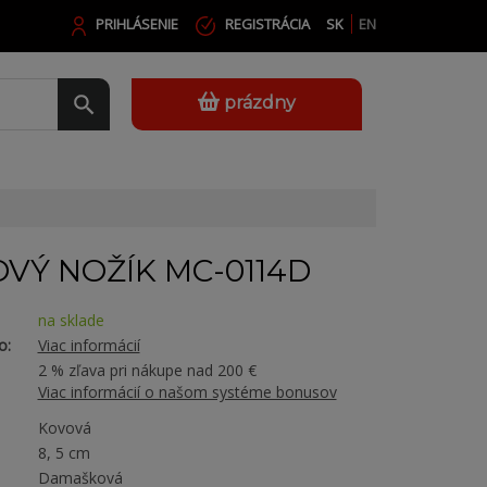
PRIHLÁSENIE
REGISTRÁCIA
SK
EN
prázdny
VÝ NOŽÍK MC-0114D
na sklade
o:
Viac informácií
2 % zľava pri nákupe nad 200 €
Viac informácií o našom systéme bonusov
Kovová
8, 5 cm
Damašková