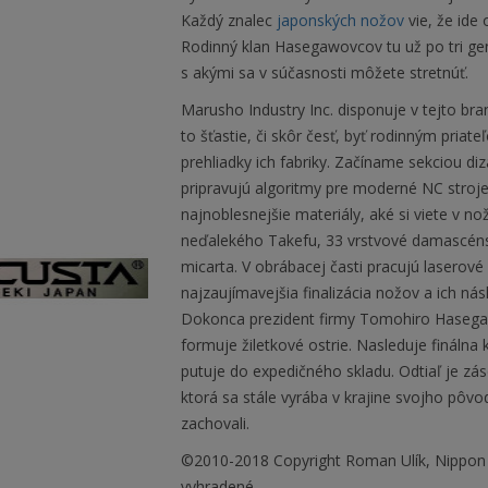
Každý znalec
japonských nožov
vie, že ide
Rodinný klan Hasegawovcov tu už po tri gen
s akými sa v súčasnosti môžete stretnúť.
Marusho Industry Inc. disponuje v tejto 
to šťastie, či skôr česť, byť rodinným pri
prehliadky ich fabriky. Začíname sekciou di
pripravujú algoritmy pre moderné NC stroje
najnoblesnejšie materiály, aké si viete v nož
neďalekého Takefu, 33 vrstvové damascénske 
micarta. V obrábacej časti pracujú laserové
najzaujímavejšia finalizácia nožov a ich ná
Dokonca prezident firmy Tomohiro Hasegaw
formuje žiletkové ostrie. Nasleduje fináln
putuje do expedičného skladu. Odtiaľ je zá
ktorá sa stále vyrába v krajine svojho pôvo
zachovali.
©2010-2018 Copyright Roman Ulík, Nippon
vyhradené