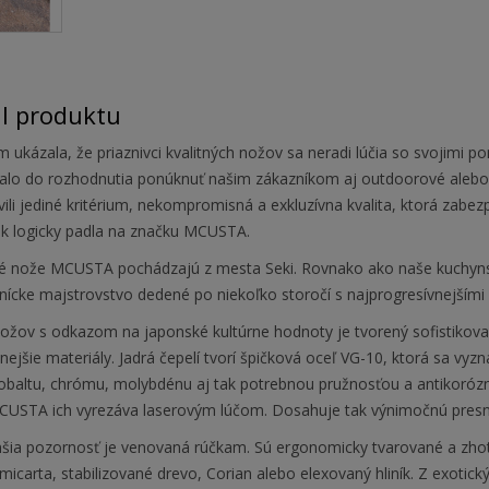
il produktu
 ukázala, že priaznivci kvalitných nožov sa neradi lúčia so svojimi p
valo do rozhodnutia ponúknuť našim zákazníkom aj outdoorové alebo 
vili jediné kritérium, nekompromisná a exkluzívna kvalita, ktorá zab
ak logicky padla na značku MCUSTA.
é nože MCUSTA pochádzajú z mesta Seki. Rovnako ako naše kuchyn
nícke majstrovstvo dedené po niekoľko storočí s najprogresívnejšími
nožov s odkazom na japonské kultúrne hodnoty je tvorený sofistikov
tnejšie materiály. Jadrá čepelí tvorí špičková oceľ VG-10, ktorá sa vy
obaltu, chrómu, molybdénu aj tak potrebnou pružnosťou a antikorózno
CUSTA ich vyrezáva laserovým lúčom. Dosahuje tak výnimočnú presnosť
šia pozornosť je venovaná rúčkam. Sú ergonomicky tvarované a zhotov
micarta, stabilizované drevo, Corian alebo elexovaný hliník. Z exotick