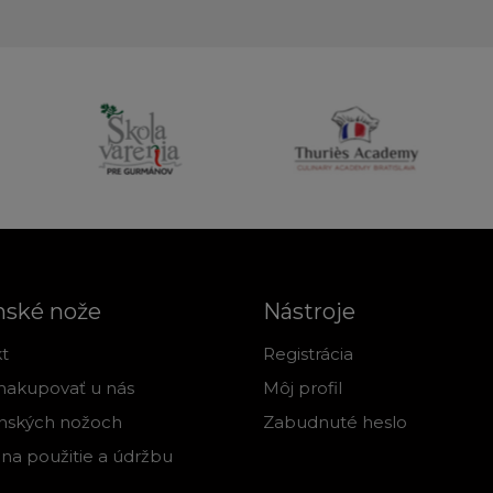
nské nože
Nástroje
t
Registrácia
nakupovať u nás
Môj profil
nských nožoch
Zabudnuté heslo
na použitie a údržbu