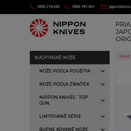
0903 214 263
0903 761 001
japonskeno
PRI
JAP
ORIG
Úvod
KUCHYNSKÉ NOŽE
NOŽE PODĽA POUŽITIA
NOŽE PODĽA ZNAČIEK
NIPPON KNIVES´ TOP
GUN
LIMITOVANÉ SÉRIE
RUČNE KOVANÉ NOŽE