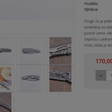
Použitie:
Výrobca:
Forge, to je pri
konkrétny sa vol
povrch zeme. Ok
čepeľou s jadrom
nosil, rúčka je 
170,0
-