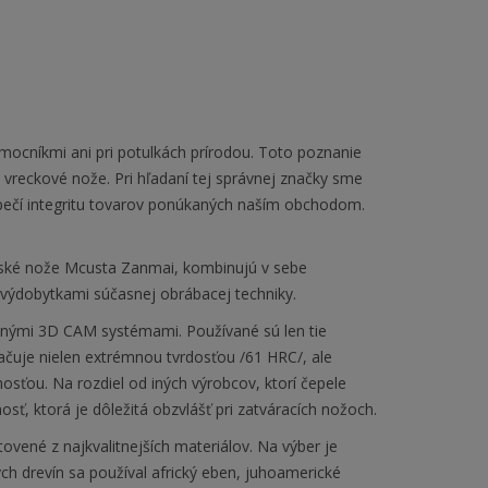
omocníkmi ani pri potulkách prírodou. Toto poznanie
vreckové nože. Pri hľadaní tej správnej značky sme
ezpečí integritu tovarov ponúkaných naším obchodom.
ské nože Mcusta Zanmai, kombinujú v sebe
 výdobytkami súčasnej obrábacej techniky.
anými 3D CAM systémami. Používané sú len tie
značuje nielen extrémnou tvrdosťou /61 HRC/, ale
sťou. Na rozdiel od iných výrobcov, ktorí čepele
, ktorá je dôležitá obzvlášť pri zatváracích nožoch.
ené z najkvalitnejších materiálov. Na výber je
ých drevín sa používal africký eben, juhoamerické