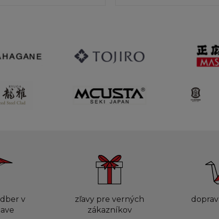
dber v
zľavy pre verných
doprav
lave
zákazníkov