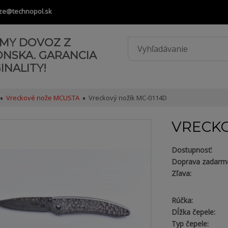
ze@technopol.sk
AMY DOVOZ Z
ONSKA. GARANCIA
INALITY!
Vreckové nože MCUSTA
Vreckový nožík MC-0114D
VRECKO
Dostupnosť:
Doprava zadarm
Zľava:
Rúčka:
Dĺžka čepele:
Typ čepele: