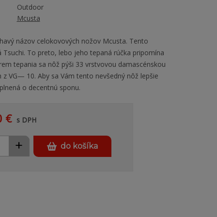
Outdoor
Mcusta
liehavý názov celokovových nožov Mcusta. Tento
á Tsuchi. To preto, lebo jeho tepaná rúčka pripomína
rem tepania sa nôž pýši 33 vrstvovou damascénskou
 z VG— 10. Aby sa Vám tento nevšedný nôž lepšie
doplnená o decentnú sponu.
0 €
s DPH
+
do košíka