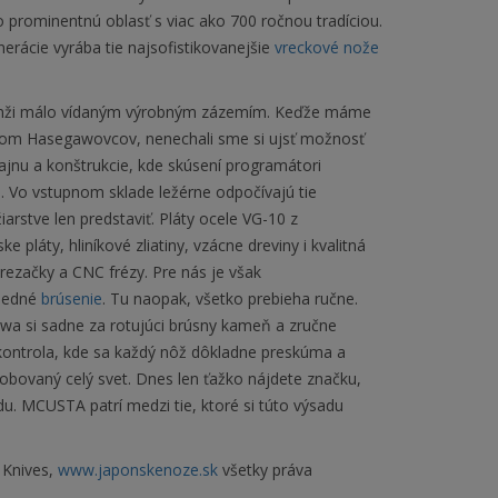
 o prominentnú oblasť s viac ako 700 ročnou tradíciou.
erácie vyrába tie najsofistikovanejšie
vreckové nože
branži málo vídaným výrobným zázemím. Keďže máme
ateľom Hasegawovcov, nenechali sme si ujsť možnosť
zajnu a konštrukcie, kde skúsení programátori
. Vo vstupnom sklade ležérne odpočívajú tie
iarstve len predstaviť. Pláty ocele VG-10 z
pláty, hliníkové zliatiny, vzácne dreviny i kvalitná
 rezačky a CNC frézy. Pre nás je však
sledné
brúsenie
. Tu naopak, všetko prebieha ručne.
a si sadne za rotujúci brúsny kameň a zručne
a kontrola, kde sa každý nôž dôkladne preskúma a
sobovaný celý svet. Dnes len ťažko nájdete značku,
du. MCUSTA patrí medzi tie, ktoré si túto výsadu
 Knives,
www.japonskenoze.sk
všetky práva