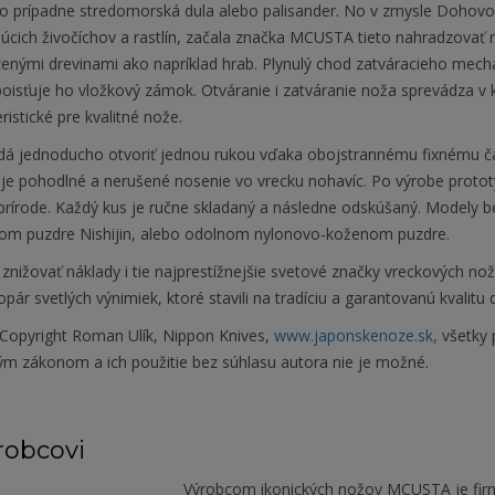
o prípadne stredomorská dula alebo palisander. No v zmysle Doho
júcich živočíchov a rastlín, začala značka MCUSTA tieto nahradzovať 
enými drevinami ako napríklad hrab. Plynulý chod zatváracieho mec
oisťuje ho vložkový zámok. Otváranie i zatváranie noža sprevádza v 
ristické pre kvalitné nože.
dá jednoducho otvoriť jednou rukou vďaka obojstrannému fixnému ča
e pohodlné a nerušené nosenie vo vrecku nohavíc. Po výrobe prototyp
v prírode. Každý kus je ručne skladaný a následne odskúšaný. Modely
om puzdre Nishijin, alebo odolnom nylonovo-koženom puzdre.
znižovať náklady i tie najprestížnejšie svetové značky vreckových no
pár svetlých výnimiek, ktoré stavili na tradíciu a garantovanú kvalitu
Copyright Roman Ulík, Nippon Knives,
www.japonskenoze.sk,
všetky 
ým zákonom a ich použitie bez súhlasu autora nie je možné.
robcovi
Výrobcom ikonických nožov MCUSTA je firma 