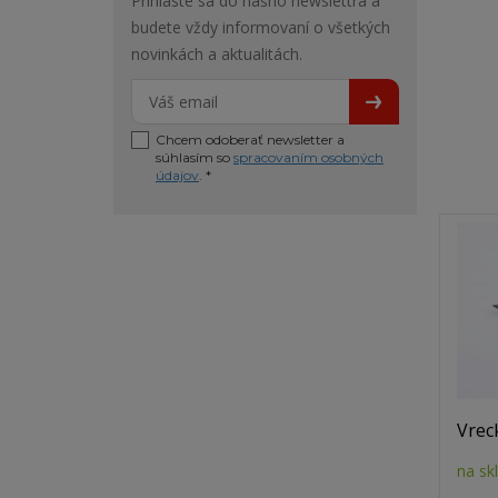
Prihláste sa do nášho newslettra a
budete vždy informovaní o všetkých
novinkách a aktualitách.
Chcem odoberať newsletter a
súhlasím so
spracovaním osobných
údajov
. *
Vrec
na sk