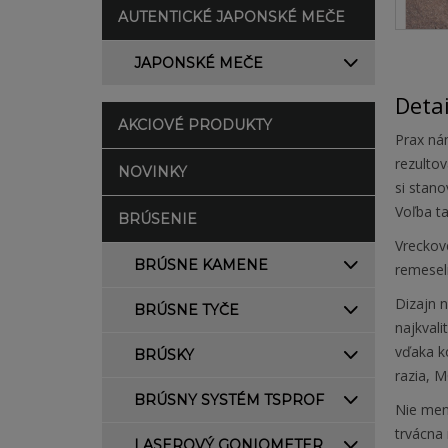
AUTENTICKÉ JAPONSKÉ MEČE
JAPONSKÉ MEČE
Deta
AKCIOVÉ PRODUKTY
Prax nám
rezulto
NOVINKY
si stano
Voľba t
BRÚSENIE
Vreckov
BRÚSNE KAMENE
remesel
Dizajn 
BRÚSNE TYČE
najkvali
vďaka k
BRÚSKY
razia, M
BRÚSNY SYSTÉM TSPROF
Nie men
trvácna 
LASEROVÝ GONIOMETER