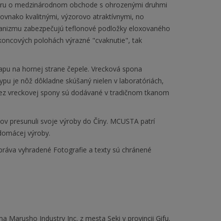
voru o medzinárodnom obchode s ohrozenými druhmi
rovnako kvalitnými, výzorovo atraktívnymi, no
hanizmu zabezpečujú teflonové podložky eloxovaného
koncových polohách výrazné "cvaknutie", tak
pu na hornej strane čepele. Vrecková spona
u je nôž dôkladne skúšaný nielen v laboratóriách,
 bez vreckovej spony sú dodávané v tradičnom tkanom
žov presunuli svoje výroby do Číny. MCUSTA patrí
 domácej výroby.
práva vyhradené Fotografie a texty sú chránené
Marusho Industry Inc. z mesta Seki v provincii Gifu.