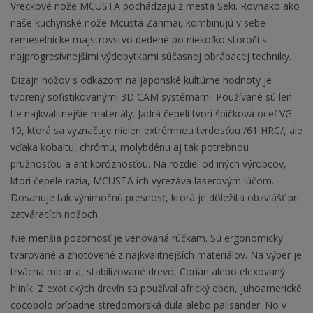
Vreckové nože MCUSTA pochádzajú z mesta Seki. Rovnako ako
naše kuchynské nože Mcusta Zanmai, kombinujú v sebe
remeselnícke majstrovstvo dedené po niekoľko storočí s
najprogresívnejšími výdobytkami súčasnej obrábacej techniky.
Dizajn nožov s odkazom na japonské kultúrne hodnoty je
tvorený sofistikovanými 3D CAM systémami. Používané sú len
tie najkvalitnejšie materiály. Jadrá čepelí tvorí špičková oceľ VG-
10, ktorá sa vyznačuje nielen extrémnou tvrdosťou /61 HRC/, ale
vďaka kobaltu, chrómu, molybdénu aj tak potrebnou
pružnosťou a antikoróznosťou. Na rozdiel od iných výrobcov,
ktorí čepele razia, MCUSTA ich vyrezáva laserovým lúčom.
Dosahuje tak výnimočnú presnosť, ktorá je dôležitá obzvlášť pri
zatváracích nožoch.
Nie menšia pozornosť je venovaná rúčkam. Sú ergonomicky
tvarované a zhotovené z najkvalitnejších materiálov. Na výber je
trvácna micarta, stabilizované drevo, Corian alebo elexovaný
hliník. Z exotických drevín sa používal africký eben, juhoamerické
cocobolo prípadne stredomorská dula alebo palisander. No v