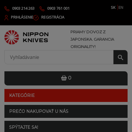
SK
EN
0903 214 263
0903 761 001
PRIHLÁSENIE
REGISTRÁCIA
PRIAMY DOVOZ Z
JAPONSKA. GARANCIA
ORIGINALITY!
0
KATEGÓRIE
PREČO NAKUPOVAŤ U NÁS
SPÝTAJTE SA!