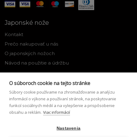
Japonské nože
Kontakt
Prečo nakupovať u nás
O japonských nožoch
Návod na použitie a údržbu
Nástroje
O súboroch cookie na tejto stránke
Registrácia
Súbory cookie používame na zhromažďovanie a analýzu
Môj profil
informácií o výkone a používaní stránok, na poskytovanie
funkcií sociálnych médií a na vylepšenie a prispôsobenie
Zabudnuté heslo
obsahu a reklám.
Viac informácií
Odstúpenie od zmluvy
Nastavenia
Podmienky odstúpenia od zmluvy