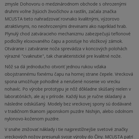
zmysle Dohovoru o medzinárodnom obchode s ohrozenými
druhmi voľne žijúcich živočíchov a rastlín, začala značka
MCUSTA tieto nahradzovať rovnako kvalitnými, výzorovo
atraktívnymi, no neohrozenými drevinami ako napríklad hrab.
Plynulý chod zatváracieho mechanizmu zabezpečujú teflonové
podložky eloxovaného čapu a poisťuje ho vložkový zámok.
Otváranie i zatváranie noža sprevádza v koncových polohách
výrazné "cvaknutie", tak charakteristické pre kvalitné nože.
Nôž sa dá jednoducho otvoriť jednou rukou vďaka
obojstrannému fixnému čapu na hornej strane čepele. Vrecková
spona umožňuje pohodlné a nerušené nosenie vo vrecku
nohavíc. Po výrobe prototypu je nôž dôkladne skúšaný nielen v
laboratóriách, ale aj v prírode. Každý kus je ručne skladaný a
následne odskúšaný. Modely bez vreckovej spony sú dodávané
v tradičnom tkanom japonskom puzdre Nishijin, alebo odolnom
nylonovo-koženom puzdre.
V snahe znižovať náklady i tie najprestížnejšie svetové značky
vreckových nožov presunuli svoje výroby do Číny. MCUSTA patrí