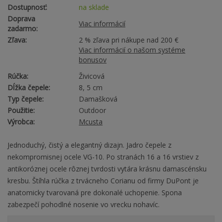
Dostupnosť:
na sklade
Doprava
Viac informácií
zadarmo:
Zľava:
2 % zľava pri nákupe nad 200 €
Viac informácií o našom systéme
bonusov
Rúčka:
Živicová
Dĺžka čepele:
8, 5 cm
Typ čepele:
Damašková
Použitie:
Outdoor
Výrobca:
Mcusta
Jednoduchý, čistý a elegantný dizajn. Jadro čepele z
nekompromisnej ocele VG-10. Po stranách 16 a 16 vrstiev z
antikoróznej ocele rôznej tvrdosti vytára krásnu damascénsku
kresbu. Štíhla rúčka z trvácneho Corianu od firmy DuPont je
anatomicky tvarovaná pre dokonalé uchopenie. Spona
zabezpečí pohodlné nosenie vo vrecku nohavíc.