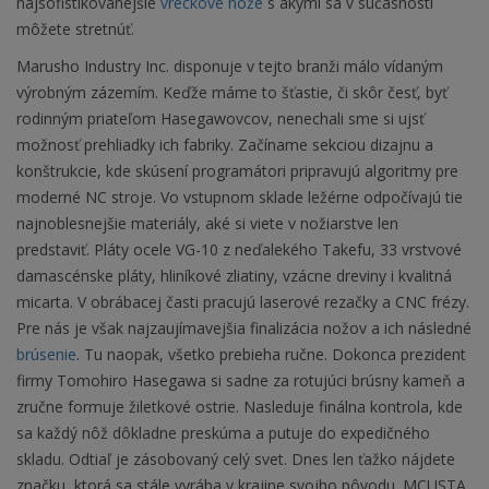
najsofistikovanejšie
vreckové nože
s akými sa v súčasnosti
môžete stretnúť.
Marusho Industry Inc. disponuje v tejto branži málo vídaným
výrobným zázemím. Keďže máme to šťastie, či skôr česť, byť
rodinným priateľom Hasegawovcov, nenechali sme si ujsť
možnosť prehliadky ich fabriky. Začíname sekciou dizajnu a
konštrukcie, kde skúsení programátori pripravujú algoritmy pre
moderné NC stroje. Vo vstupnom sklade ležérne odpočívajú tie
najnoblesnejšie materiály, aké si viete v nožiarstve len
predstaviť. Pláty ocele VG-10 z neďalekého Takefu, 33 vrstvové
damascénske pláty, hliníkové zliatiny, vzácne dreviny i kvalitná
micarta. V obrábacej časti pracujú laserové rezačky a CNC frézy.
Pre nás je však najzaujímavejšia finalizácia nožov a ich následné
brúsenie
. Tu naopak, všetko prebieha ručne. Dokonca prezident
firmy Tomohiro Hasegawa si sadne za rotujúci brúsny kameň a
zručne formuje žiletkové ostrie. Nasleduje finálna kontrola, kde
sa každý nôž dôkladne preskúma a putuje do expedičného
skladu. Odtiaľ je zásobovaný celý svet. Dnes len ťažko nájdete
značku, ktorá sa stále vyrába v krajine svojho pôvodu. MCUSTA