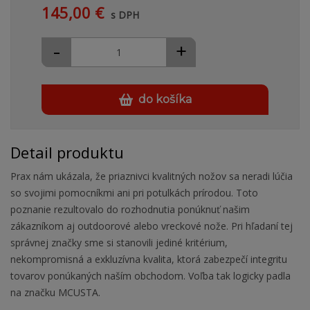
145,00 €
s DPH
-
+
do košíka
Detail produktu
Prax nám ukázala, že priaznivci kvalitných nožov sa neradi lúčia
so svojimi pomocníkmi ani pri potulkách prírodou. Toto
poznanie rezultovalo do rozhodnutia ponúknuť našim
zákazníkom aj outdoorové alebo vreckové nože. Pri hľadaní tej
správnej značky sme si stanovili jediné kritérium,
nekompromisná a exkluzívna kvalita, ktorá zabezpečí integritu
tovarov ponúkaných naším obchodom. Voľba tak logicky padla
na značku MCUSTA.