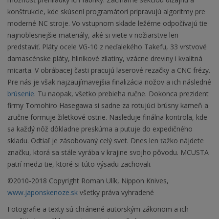
konštrukcie, kde skúsení programátori pripravujú algoritmy pre
moderné NC stroje. Vo vstupnom sklade ležérne odpočívajú tie
najnoblesnejšie materiály, aké si viete v nožiarstve len
predstaviť. Pláty ocele VG-10 z neďalekého Takefu, 33 vrstvové
damascénske pláty, hliníkové zliatiny, vzácne dreviny i kvalitná
micarta. V obrábacej časti pracujú laserové rezačky a CNC frézy.
Pre nás je však najzaujímavejšia finalizácia nožov a ich následné
brúsenie
. Tu naopak, všetko prebieha ručne. Dokonca prezident
firmy Tomohiro Hasegawa si sadne za rotujúci brúsny kameň a
zručne formuje žiletkové ostrie. Nasleduje finálna kontrola, kde
sa každý nôž dôkladne preskúma a putuje do expedičného
skladu. Odtiaľ je zásobovaný celý svet. Dnes len ťažko nájdete
značku, ktorá sa stále vyrába v krajine svojho pôvodu. MCUSTA
patrí medzi tie, ktoré si túto výsadu zachovali.
©2010-2018 Copyright Roman Ulík, Nippon Knives,
www.japonskenoze.sk
všetky práva vyhradené
Fotografie a texty sú chránené autorským zákonom a ich