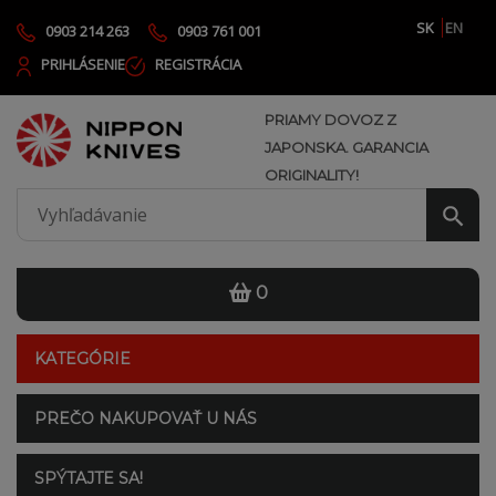
SK
EN
0903 214 263
0903 761 001
PRIHLÁSENIE
REGISTRÁCIA
PRIAMY DOVOZ Z
JAPONSKA. GARANCIA
ORIGINALITY!
0
KATEGÓRIE
PREČO NAKUPOVAŤ U NÁS
SPÝTAJTE SA!