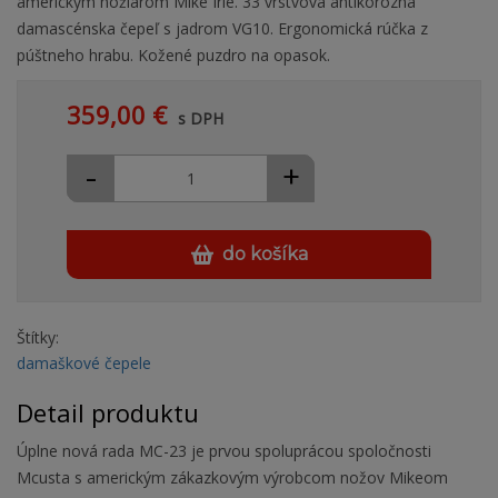
americkým nožiarom Mike Irie. 33 vrstvová antikorózna
damascénska čepeľ s jadrom VG10. Ergonomická rúčka z
púštneho hrabu. Kožené puzdro na opasok.
359,00 €
s DPH
-
+
do košíka
Štítky:
damaškové čepele
Detail produktu
Úplne nová rada MC-23 je prvou spoluprácou spoločnosti
Mcusta s americkým zákazkovým výrobcom nožov Mikeom